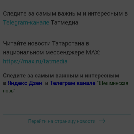
Следите за самым важным и интересным в
Telegram-канале
Татмедиа
Читайте новости Татарстана в
национальном мессенджере MАХ:
https://max.ru/tatmedia
Следите за самым важным и интересным
в
Яндекс Дзен
и
Телеграм канале
"
Шешминская
новь
"
Добавить Шешминскую новь в Яндекс.Новости
Перейти на страницу новости