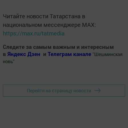
Читайте новости Татарстана в
национальном мессенджере MАХ:
https://max.ru/tatmedia
Следите за самым важным и интересным
в
Яндекс Дзен
и
Телеграм канале
"
Шешминская
новь
"
Добавить Шешминскую новь в Яндекс.Новости
Перейти на страницу новости