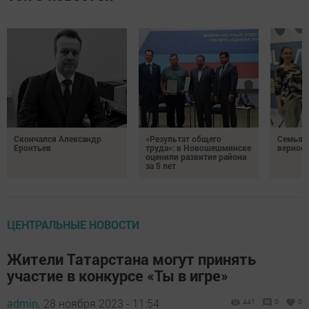
Скончался Александр
«Результат общего
Семья Г
Еронтьев
труда»: в Новошешминске
верност
оценили развитие района
за 5 лет
ЦЕНТРАЛЬНЫЕ НОВОСТИ
Жители Татарстана могут принять
участие в конкурсе «Ты в игре»
admin,
28 ноября 2023 - 11:54
441
0
0