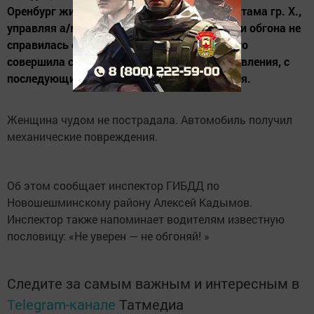
Оренбург жительница поселка Нижняя Мактама гр. Х.,
управляя а/м «Лада гранта» при совершении обгона не
справилась с управлением, в результате чего
совершила съезд в кювет встречного направления, с
последующим опрокидыванием автомобиля.
Женщина чудом не пострадала. Автомобиль получил
механические повреждения.
Об этом сообщает инспектор ГИБДД по
Новошешминскому району Алексей Кадымов.
Инспектор также напоминает водителям известную
пословицу: «Не уверен — не обгоняй! »
Следите за самым важным и интересным в
Telegram-канале
Татмедиа