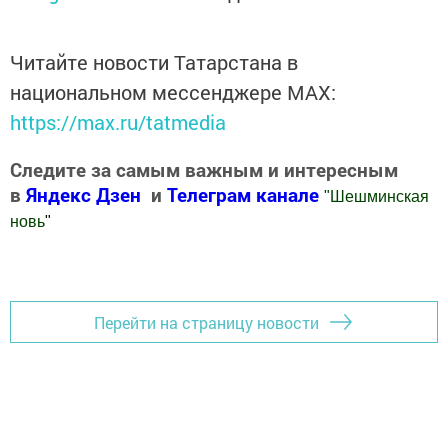
Читайте новости Татарстана в
национальном мессенджере MАХ:
https://max.ru/tatmedia
Следите за самым важным и интересным
в
Яндекс Дзен
и
Телеграм канале
"
Шешминская
новь
"
Добавить Шешминскую новь в Яндекс.Новости
Перейти на страницу новости