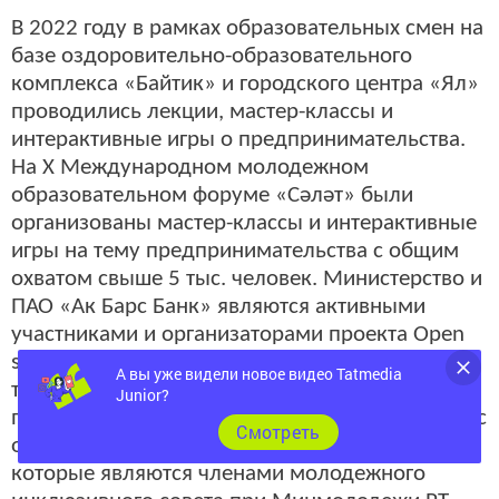
В 2022 году в рамках образовательных смен на
базе оздоровительно-образовательного
комплекса «Байтик» и городского центра «Ял»
проводились лекции, мастер-классы и
интерактивные игры о предпринимательства.
На X Международном молодежном
образовательном форуме «Cәләт» были
организованы мастер-классы и интерактивные
игры на тему предпринимательства с общим
охватом свыше 5 тыс. человек. Министерство и
ПАО «Ак Барс Банк» являются активными
участниками и организаторами проекта Open
space market, который реализуется на базе
А вы уже видели новое видео Tatmedia
торгового центра «Мега». Ведомство
Junior?
привлекает к участию в маркете работы ребят с
Cмотреть
ограниченными возможностями здоровья,
которые являются членами молодежного