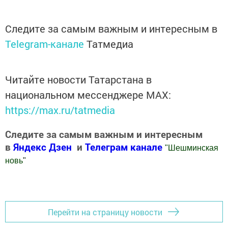
Следите за самым важным и интересным в
Telegram-канале
Татмедиа
Читайте новости Татарстана в
национальном мессенджере MАХ:
https://max.ru/tatmedia
Следите за самым важным и интересным
в
Яндекс Дзен
и
Телеграм канале
"
Шешминская
новь
"
Добавить Шешминскую новь в Яндекс.Новости
Перейти на страницу новости