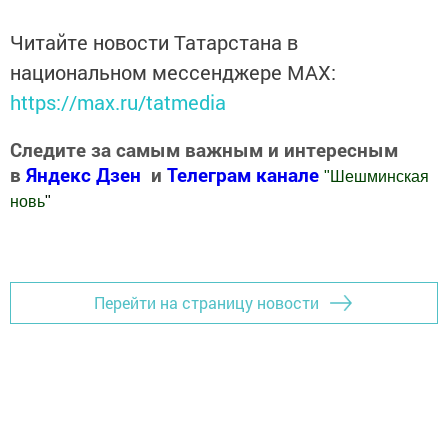
Читайте новости Татарстана в
национальном мессенджере MАХ:
https://max.ru/tatmedia
Следите за самым важным и интересным
в
Яндекс Дзен
и
Телеграм канале
"
Шешминская
новь
"
Добавить Шешминскую новь в Яндекс.Новости
Перейти на страницу новости