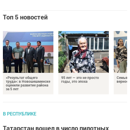
Топ 5 новостей
«Результат общего
95 лет — это не просто
Семья Г
труда»: в Новошешминске
годы, это эпоха
верност
оценили развитие района
за 5 лет
В РЕСПУБЛИКЕ
Татарстан вошел в число пилотных