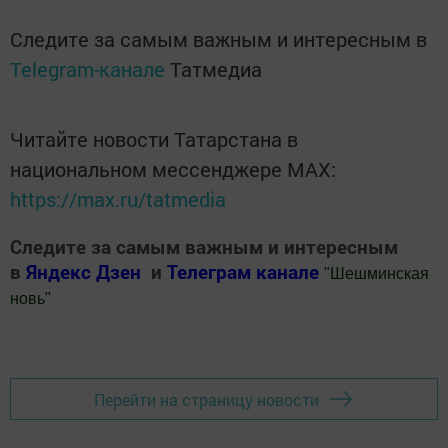
Следите за самым важным и интересным в
Telegram-канале
Татмедиа
Читайте новости Татарстана в
национальном мессенджере MАХ:
https://max.ru/tatmedia
Следите за самым важным и интересным
в
Яндекс Дзен
и
Телеграм канале
"
Шешминская
новь
"
Добавить Шешминскую новь в Яндекс.Новости
Перейти на страницу новости