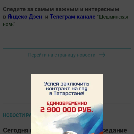
Следите за самым важным и интересным
в
Яндекс Дзен
и
Телеграм канале
"
Шешминская
новь
"
Добавить Шешминскую новь в Яндекс.Новости
Перейти на страницу новости
НОВОСТИ РАЙОНА
Сегодня проходит очередное заседание