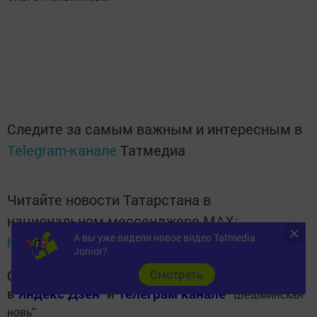
Следите за самым важным и интересным в
Telegram-канале
Татмедиа
Читайте новости Татарстана в
национальном мессенджере MАХ:
А вы уже видели новое видео Tatmedia
https://max.ru/tatmedia
Junior?
Следите за самым важным и интересным
Cмотреть
в
Яндекс Дзен
и
Телеграм канале
"
Шешминская
новь
"