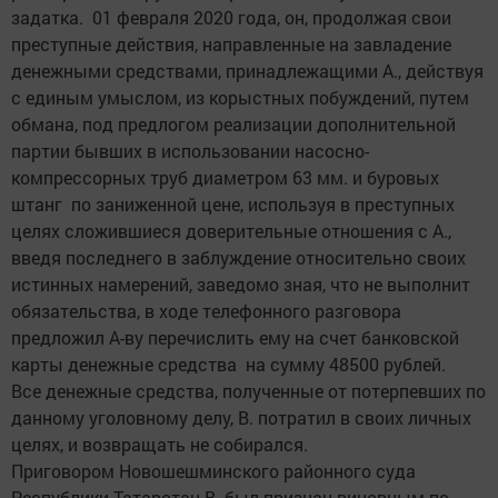
задатка. 01 февраля 2020 года, он, продолжая свои
преступные действия, направленные на завладение
денежными средствами, принадлежащими А., действуя
с единым умыслом, из корыстных побуждений, путем
обмана, под предлогом реализации дополнительной
партии бывших в использовании насосно-
компрессорных труб диаметром 63 мм. и буровых
штанг по заниженной цене, используя в преступных
целях сложившиеся доверительные отношения с А.,
введя последнего в заблуждение относительно своих
истинных намерений, заведомо зная, что не выполнит
обязательства, в ходе телефонного разговора
предложил А-ву перечислить ему на счет банковской
карты денежные средства на сумму 48500 рублей.
Все денежные средства, полученные от потерпевших по
данному уголовному делу, В. потратил в своих личных
целях, и возвращать не собирался.
Приговором Новошешминского районного суда
Республики Татарстан В. был признан виновным по