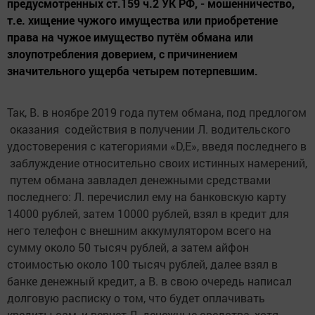
предусмотренных ст.159 ч.2 УК РФ, - мошенничество,
т.е. хищение чужого имущества или приобретение
права на чужое имущество путём обмана или
злоупотребления доверием, с причинением
значительного ущерба четырем потерпевшим.
Так, В. в ноябре 2019 года путем обмана, под предлогом
оказания содействия в получении Л. водительского
удостоверения с категориями «D,Е», введя последнего в
заблуждение относительно своих истинных намерений,
путем обмана завладел денежными средствами
последнего: Л. перечислил ему на банковскую карту
14000 рублей, затем 10000 рублей, взял в кредит для
него телефон с внешним аккумулятором всего на
сумму около 50 тысяч рублей, а затем айфон
стоимостью около 100 тысяч рублей, далее взял в
банке денежный кредит, а В. в свою очередь написал
долговую расписку о том, что будет оплачивать
кредиты сам, и вернет Л. денежные средства, хотя