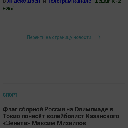
в
Яндекс Дзен
и
Телеграм канале
"
Шешминская
новь
"
Добавить Шешминскую новь в Яндекс.Новости
Перейти на страницу новости
СПОРТ
Флаг сборной России на Олимпиаде в
Токио понесёт волейболист Казанского
«Зенита» Максим Михайлов