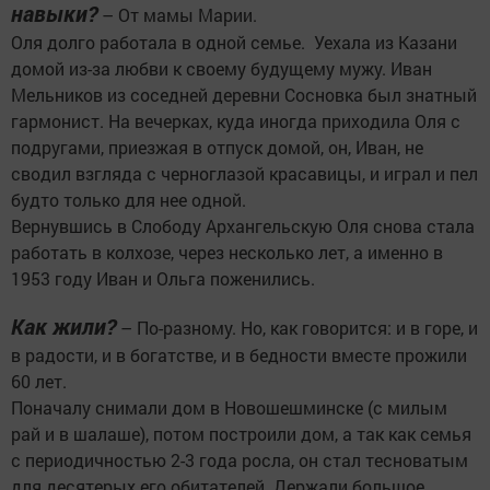
навыки?
– От мамы Марии.
Оля долго работала в одной семье. Уехала из Казани
домой из-за любви к своему будущему мужу. Иван
Мельников из соседней деревни Сосновка был знатный
гармонист. На вечерках, куда иногда приходила Оля с
подругами, приезжая в отпуск домой, он, Иван, не
сводил взгляда с черноглазой красавицы, и играл и пел
будто только для нее одной.
Вернувшись в Слободу Архангельскую Оля снова стала
работать в колхозе, через несколько лет, а именно в
1953 году Иван и Ольга поженились.
Как жили?
– По-разному. Но, как говорится: и в горе, и
в радости, и в богатстве, и в бедности вместе прожили
60 лет.
Поначалу снимали дом в Новошешминске (с милым
рай и в шалаше), потом построили дом, а так как семья
с периодичностью 2-3 года росла, он стал тесноватым
для десятерых его обитателей. Держали большое