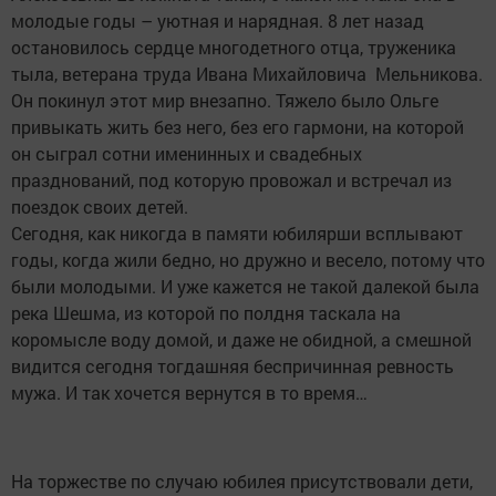
молодые годы – уютная и нарядная. 8 лет назад
остановилось сердце многодетного отца, труженика
тыла, ветерана труда Ивана Михайловича Мельникова.
Он покинул этот мир внезапно. Тяжело было Ольге
привыкать жить без него, без его гармони, на которой
он сыграл сотни именинных и свадебных
празднований, под которую провожал и встречал из
поездок своих детей.
Сегодня, как никогда в памяти юбилярши всплывают
годы, когда жили бедно, но дружно и весело, потому что
были молодыми. И уже кажется не такой далекой была
река Шешма, из которой по полдня таскала на
коромысле воду домой, и даже не обидной, а смешной
видится сегодня тогдашняя беспричинная ревность
мужа. И так хочется вернутся в то время…
На торжестве по случаю юбилея присутствовали дети,