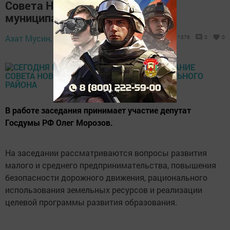
Совета Новошешминского
муниципального района
Азат Мусин,
8 июля 2021 - 10:03
1376
0
0
В работе заседания принимает участие депутат
Госдумы РФ Олег Морозов.
На заседании рассматриваются вопросы развития
малого и среднего предпринимательства, повышения
безопасности дорожного движения, рационального
использования земельных ресурсов и реализации
целевой программы развития образования.