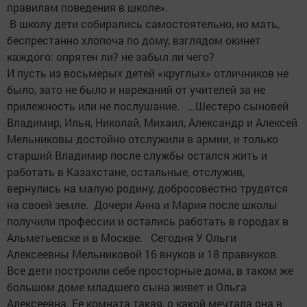
правилам поведения в школе».
В школу дети собирались самостоятельно, но мать,
беспрестанно хлопоча по дому, взглядом окинет
каждого: опрятен ли? не забыл ли чего?
И пусть из восьмерых детей «круглых» отличников не
было, зато не было и нареканий от учителей за не
прилежность или не послушание. …Шестеро сыновей
Владимир, Илья, Николай, Михаил, Александр и Алексей
Мельниковы достойно отслужили в армии, и только
старший Владимир после службы остался жить и
работать в Казахстане, остальные, отслужив,
вернулись на малую родину, добросовестно трудятся
на своей земле. Дочери Анна и Мария после школы
получили профессии и остались работать в городах в
Альметьевске и в Москве. Сегодня У Ольги
Алексеевны Мельниковой 16 внуков и 18 правнуков.
Все дети построили себе просторные дома, в таком же
большом доме младшего сына живет и Ольга
Алексеевна. Ее комната такая, о какой мечтала она в