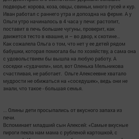
подворье: корова, коза, овцы, свиньи, много гусей и кур.
Иван работал с раннего утра и допоздна на ферме. А у
Ольги утро начиналось в 4 часа у печи: растопит,
поставит в печь большие чугуны, проверит, как
движется тесто в квашне, и – во двор, к скотине…
Как сожалела Ольга о том, что нет у ее детей рядом
бабушки, которая помогала бы по хозяйству, а сама она
с удовольствием бы вышла на любую работу. А
соседки «судачили», мол, вот Оленька Мельникова
счастливая, не работает. Ольге Алексеевне хватало
мудрости не обижаться на «соседушек», ведь они не
знали, что такое - большая семья.
... Олины дети просыпались от вкусного запаха из
печи.
Вспоминает младший сын Алексей: «Самые вкусные
пироги пекла нам мама с рубленой картошкой, с