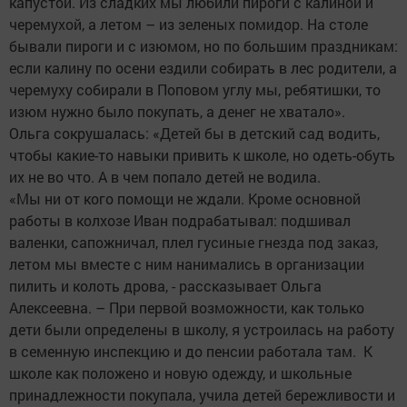
капустой. Из сладких мы любили пироги с калиной и
черемухой, а летом – из зеленых помидор. На столе
бывали пироги и с изюмом, но по большим праздникам:
если калину по осени ездили собирать в лес родители, а
черемуху собирали в Поповом углу мы, ребятишки, то
изюм нужно было покупать, а денег не хватало».
Ольга сокрушалась: «Детей бы в детский сад водить,
чтобы какие-то навыки привить к школе, но одеть-обуть
их не во что. А в чем попало детей не водила.
«Мы ни от кого помощи не ждали. Кроме основной
работы в колхозе Иван подрабатывал: подшивал
валенки, сапожничал, плел гусиные гнезда под заказ,
летом мы вместе с ним нанимались в организации
пилить и колоть дрова, - рассказывает Ольга
Алексеевна. – При первой возможности, как только
дети были определены в школу, я устроилась на работу
в семенную инспекцию и до пенсии работала там. К
школе как положено и новую одежду, и школьные
принадлежности покупала, учила детей бережливости и