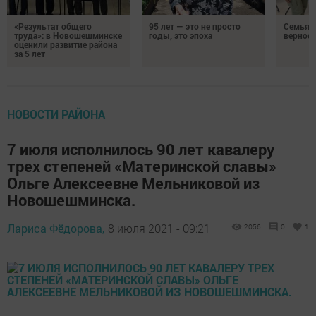
«Результат общего
95 лет — это не просто
Семья Г
труда»: в Новошешминске
годы, это эпоха
верност
оценили развитие района
за 5 лет
НОВОСТИ РАЙОНА
7 июля исполнилось 90 лет кавалеру
трех степеней «Материнской славы»
Ольге Алексеевне Мельниковой из
Новошешминска.
Лариса Фёдорова,
8 июля 2021 - 09:21
2056
0
1