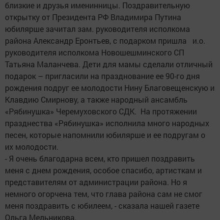
близкие и друзья именинницы. Поздравительную
открытку от Президента РФ Владимира Путина
юбилярше зачитал зам. руководителя исполкома
района Александр Еронтьев, с подарком пришла и.о.
руководителя исполкома Новошешминского СП
Татьяна Маланчева. Дети для мамы сделали отличный
подарок – пригласили на празднование ее 90-го дня
рождения подруг ее молодости Нину Благовещенскую и
Клавдию Смирнову, а также народный ансамбль
«Рябинушка» Черемуховского СДК. На протяжении
празднества «Рябинушка» исполнила много народных
песен, которые напомнили юбилярше и ее подругам о
их молодости.
- Я очень благодарна всем, кто пришел поздравить
меня с днем рождения, особое спасибо, артисткам и
представителям от администрации района. Но я
немного огорчена тем, что глава района сам не смог
меня поздравить с юбилеем, - сказала нашей газете
Ольга Мельникова.