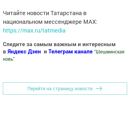
Читайте новости Татарстана в
национальном мессенджере MАХ:
https://max.ru/tatmedia
Следите за самым важным и интересным
в
Яндекс Дзен
и
Телеграм канале
"
Шешминская
новь
"
Добавить Шешминскую новь в Яндекс.Новости
Перейти на страницу новости