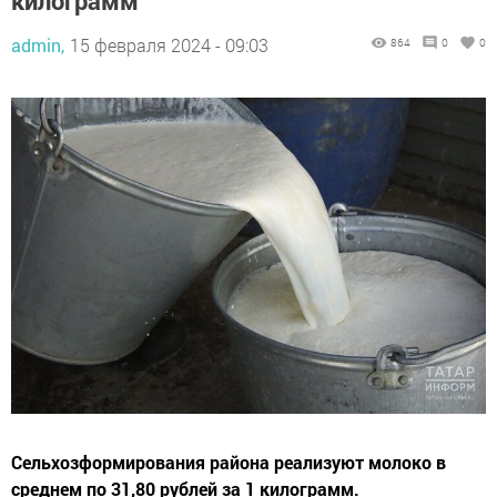
килограмм
admin,
15 февраля 2024 - 09:03
864
0
0
Сельхозформирования района реализуют молоко в
среднем по 31,80 рублей за 1 килограмм.