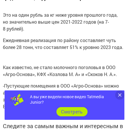
Это на один рубль за кг ниже уровня прошлого года,
но значительно выше цен 2021-2022 годов (на 7-
8 рублей).
Ежедневная реализация по району составляет чуть
более 28 тонн, что составляет 51% к уровню 2023 года.
Как известно, не стало молочного поголовья в ООО
«Агро-Основа», КФХ «Козлова М. А» и «Скоков Н. А.».
-Пустующие помещения в ООО «Агро-Основа» можно
арендовать предприимчивым жителям и фермерам
А вы уже видели новое видео Tatmedia
за минимальную оплату, — отметил глава района
Junior?
Вячеслав Козлов на еженедельной планерке.
Cмотреть
Следите за самым важным и интересным в