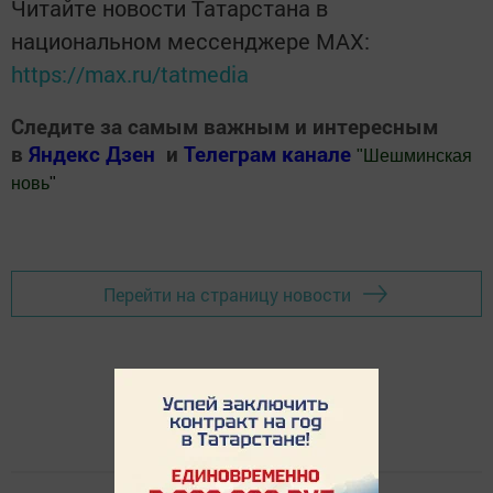
Читайте новости Татарстана в
национальном мессенджере MАХ:
https://max.ru/tatmedia
Следите за самым важным и интересным
в
Яндекс Дзен
и
Телеграм канале
"
Шешминская
новь
"
Добавить Шешминскую новь в Яндекс.Новости
Перейти на страницу новости