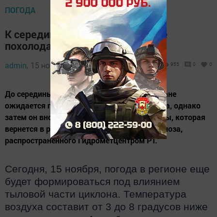
ПОГОДА
К середине недели в Татарстане
похолодает до -10 градусов
admin,
15 ноября 2022 - 09:33
955
0
0
До середины начавшейся недели в Татарстане
ожидается понижение температурного фона, однако
затем он вновь повысится на фоне непогоды, которая
вернется в республику. Это следует из прогноза,
распространенного Гидрометцентром РТ.
Сегодня, 15 ноября, погода в регионе еще
будет формироваться под влиянием
тыловой части циклона. Температура
воздуха составит от 3 до 8 градусов ниже