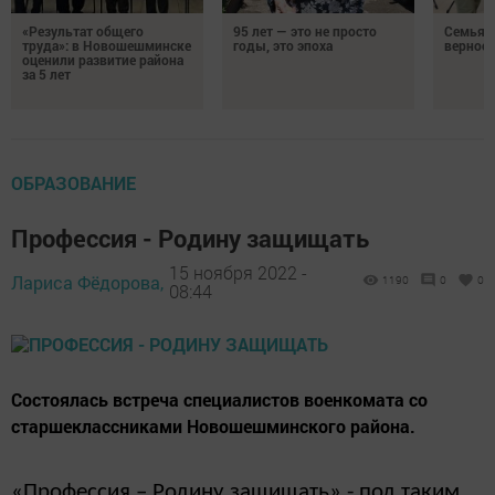
«Результат общего
95 лет — это не просто
Семья Г
труда»: в Новошешминске
годы, это эпоха
верност
оценили развитие района
за 5 лет
ОБРАЗОВАНИЕ
Профессия - Родину защищать
15 ноября 2022 -
Лариса Фёдорова,
1190
0
0
08:44
Состоялась встреча специалистов военкомата со
старшеклассниками Новошешминского района.
«Профессия – Родину защищать» - под таким