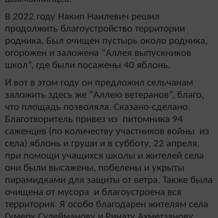
В 2022 году Накип Наилевич решил
продолжить благоустройство территории
родника. Был очищен пустырь около родника,
огорожен и заложена “Аллея выпускников
школ”, где были посажены 40 яблонь.
И вот в этом году он предложил сельчанам
заложить здесь же “Аллею ветеранов”, благо,
что площадь позволяла. Сказано-сделано.
Благотворитель привез из питомника 94
саженцев (по количеству участников войны из
села) яблонь и груши и в субботу, 22 апреля,
при помощи учащихся школы и жителей села
они были высажены, побелены и укрыты
пирамидками для защиты от ветра. Также была
очищена от мусора и благоустроена вся
территория. Я особо благодарен жителям села
Гумеру Сулейманову и Ринату Ахметзянову,