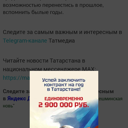
возможностью перенестись в прошлое,
вспомнить былые годы.
Следите за самым важным и интересным в
Telegram-канале
Татмедиа
Читайте новости Татарстана в
национальном мессенджере MАХ:
https://max.ru/tatmedia
Следите за самым важным и интересным
в
Яндекс Дзен
и
Телеграм канале
"
Шешминская
новь
"
Добавить Шешминскую новь в Яндекс.Новости