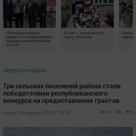
«Результат общего
95 лет — это не просто
Семья Г
труда»: в Новошешминске
годы, это эпоха
верност
оценили развитие района
за 5 лет
НОВОСТИ РАЙОНА
Три сельских поселений района стали
победителями республиканского
конкурса на предоставление грантов
admin,
24 апреля 2023 - 10:14
1066
0
0