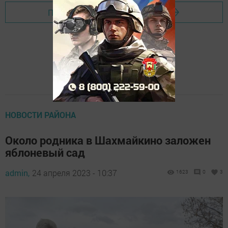
Перейти на страницу новости
НОВОСТИ РАЙОНА
Около родника в Шахмайкино заложен
яблоневый сад
admin,
24 апреля 2023 - 10:37
1623
0
3