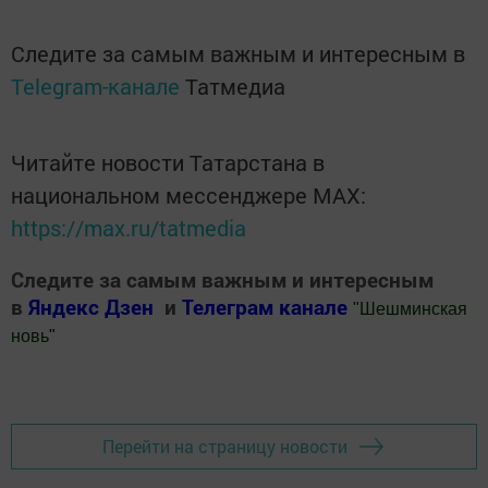
Следите за самым важным и интересным в
Telegram-канале
Татмедиа
Читайте новости Татарстана в
национальном мессенджере MАХ:
https://max.ru/tatmedia
Следите за самым важным и интересным
в
Яндекс Дзен
и
Телеграм канале
"
Шешминская
новь
"
Добавить Шешминскую новь в Яндекс.Новости
Перейти на страницу новости