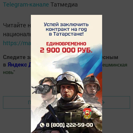
Telegram-канале
Татмедиа
Читайте новости Татарстана в
национальном мессенджере MАХ:
https://max.ru/tatmedia
Следите за самым важным и интересным
в
Яндекс Дзен
и
Телеграм канале
"
Шешминская
новь
"
Добавить Шешминскую новь в Яндекс.Новости
Перейти на страницу новости