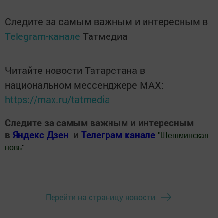
Следите за самым важным и интересным в
Telegram-канале
Татмедиа
Читайте новости Татарстана в
национальном мессенджере MАХ:
https://max.ru/tatmedia
Следите за самым важным и интересным
в
Яндекс Дзен
и
Телеграм канале
"
Шешминская
новь
"
Добавить Шешминскую новь в Яндекс.Новости
Перейти на страницу новости