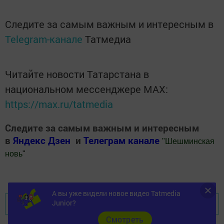
Следите за самым важным и интересным в
Telegram-канале
Татмедиа
Читайте новости Татарстана в
национальном мессенджере MАХ:
https://max.ru/tatmedia
Следите за самым важным и интересным
в
Яндекс Дзен
и
Телеграм канале
"
Шешминская
новь
"
Добавить Шешминскую новь в Яндекс.Новости
А вы уже видели новое видео Tatmedia
Junior?
Перейти на страницу новости
Cмотреть