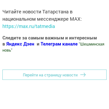
Читайте новости Татарстана в
национальном мессенджере MАХ:
https://max.ru/tatmedia
Следите за самым важным и интересным
в
Яндекс Дзен
и
Телеграм канале
"
Шешминская
новь
"
Добавить Шешминскую новь в Яндекс.Новости
Перейти на страницу новости