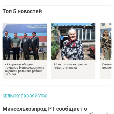
Топ 5 новостей
«Результат общего
95 лет — это не просто
Семья Г
труда»: в Новошешминске
годы, это эпоха
верност
оценили развитие района
за 5 лет
СЕЛЬСКОЕ ХОЗЯЙСТВО
Минсельхозпрод РТ сообщает о