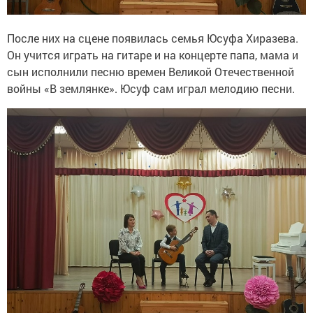
После них на сцене появилась семья Юсуфа Хиразева.
Он учится играть на гитаре и на концерте папа, мама и
сын исполнили песню времен Великой Отечественной
войны «В землянке». Юсуф сам играл мелодию песни.