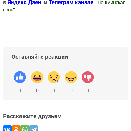
в
Яндекс Дзен
и
Телеграм канале
"
Шешминская
новь
"
Добавить Шешминскую новь в Яндекс.Новости
Оставляйте реакции
0
0
0
0
0
Расскажите друзьям