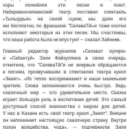
хоры полюбили эти песни и поют.
Набережночелнинский театр поставил спектакль
«Тыпырдык» на своей сцене, мы дали его
им бесплатно, по франшизе. "СалаваTik«и тоже охотно
исполняют некоторые из этих песен. Мы счастливы,
что наша работа была не впустую! — сказал Зайниев.
Главный редактор журналов «Салават күпере»
и «Сабантуй» Зиля Файзуллина в свою очередь
отметила, что "СалаваTik"и не впервые обращаются
к песням, прозвучавшим в спектаклях театра кукол
«Экият». «Их тепло воспринимают и наши маленькие
зрители. Слова запоминаются очень быстро. Ведь
сказочный мир — это удивительное место. Сказка
играет большую роль в воспитании детей. Это самый
доступный способ знакомства с миром для детей.
У нас в Казани есть свой театр кукол „Экият“. Внешне
он напоминает настоящую сказочную страну. Внутри
полон волшебства, чуда», — подчеркнула Зиля