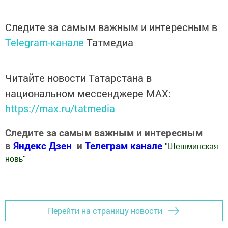
Следите за самым важным и интересным в
Telegram-канале
Татмедиа
Читайте новости Татарстана в
национальном мессенджере MАХ:
https://max.ru/tatmedia
Следите за самым важным и интересным
в
Яндекс Дзен
и
Телеграм канале
"
Шешминская
новь
"
Добавить Шешминскую новь в Яндекс.Новости
Перейти на страницу новости