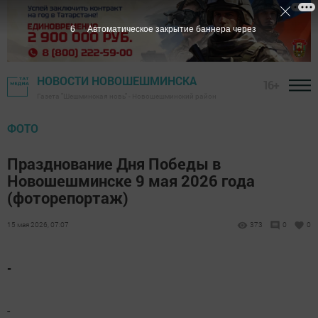
6
Автоматическое закрытие баннера через
НОВОСТИ НОВОШЕШМИНСКА
16+
Газета "Шешминская новь" - Новошешминский район
ФОТО
Празднование Дня Победы в
Новошешминске 9 мая 2026 года
(фоторепортаж)
15 мая 2026, 07:07
373
0
0
-
-