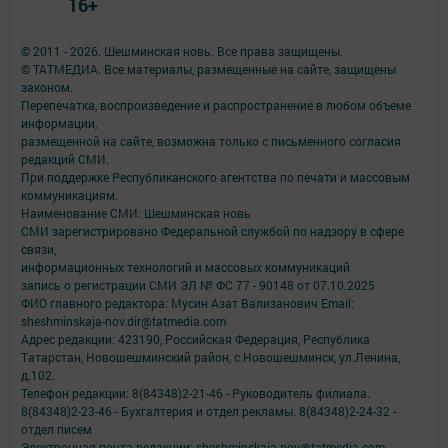
16+
© 2011 - 2026. Шешминская новь. Все права защищены.
© ТАТМЕДИА. Все материалы, размещенные на сайте, защищены
законом.
Перепечатка, воспроизведение и распространение в любом объеме
информации,
размещенной на сайте, возможна только с письменного согласия
редакций СМИ.
При поддержке Республиканского агентства по печати и массовым
коммуникациям.
Наименование СМИ: Шешминская новь
СМИ зарегистрировано Федеральной службой по надзору в сфере
связи,
информационных технологий и массовых коммуникаций
запись о регистрации СМИ ЭЛ № ФС 77 - 90148 от 07.10.2025
ФИО главного редактора: Мусин Азат Вализанович Email:
sheshminskaja-nov.dir@tatmedia.com
Адрес редакции: 423190, Российская Федерация, Республика
Татарстан, Новошешминский район, с.Новошешминск, ул.Ленина,
д.102.
Телефон редакции: 8(84348)2-21-46 - Руководитель филиала.
8(84348)2-23-46 - Бухгалтерия и отдел рекламы. 8(84348)2-24-32 -
отдел писем
Электронная почта редакции: sheshminskaja-nov@tatmedia.com