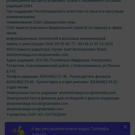
размещенной на сайте, возможна только с письменного согласия
редакций СМИ.
При поддержке Республиканского агентства по печати и массовым
коммуникациям.
Наименование СМИ: Шешминская новь
СМИ зарегистрировано Федеральной службой по надзору в сфере
связи,
информационных технологий и массовых коммуникаций
запись о регистрации СМИ ЭЛ № ФС 77 - 90148 от 07.10.2025
ФИО главного редактора: Мусин Азат Вализанович Email:
sheshminskaja-nov.dir@tatmedia.com
Адрес редакции: 423190, Российская Федерация, Республика
Татарстан, Новошешминский район, с.Новошешминск, ул.Ленина,
д.102.
Телефон редакции: 8(84348)2-21-46 - Руководитель филиала.
8(84348)2-23-46 - Бухгалтерия и отдел рекламы. 8(84348)2-24-32 -
отдел писем
Электронная почта редакции: sheshminskaja-nov@tatmedia.com
Электронная почта филиала для сообщений о фактах коррупции
sheshminskaja-nov.dir@tatmedia.com
sheshminskaja-nov@tatmedia.com
Учредитель СМИ: АО «ТАТМЕДИА»
Антикоррупционная политика
А вы уже видели новое видео Tatmedia
АО «ТАТМЕДИА» использует «cookie»
для персонализации сервисов и
Junior?