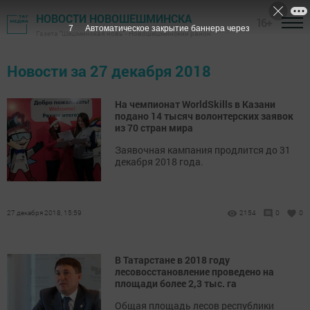
НОВОСТИ НОВОШЕШМИНСКА
16+
7
Автоматическое закрытие баннера через
Газета "Шешминская новь" - Новошешминский район
Новости за 27 декабря 2018
На чемпионат WorldSkills в Казани
подано 14 тысяч волонтерских заявок
из 70 стран мира
Заявочная кампания продлится до 31
декабря 2018 года.
27 декабря 2018, 15:59
2154
0
0
В Татарстане в 2018 году
лесовосстановление проведено на
площади более 2,3 тыс. га
Общая площадь лесов республики