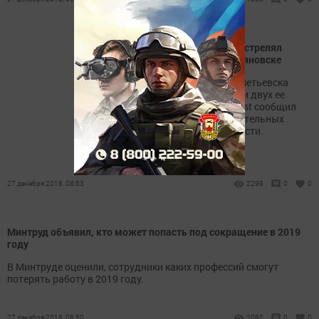
Житель Альметьевска расстрелял
многодетную семью в Ульяновске
В Ульяновске житель Альметьевска
расстрелял родственницу и двух ее
дочерей. Об этом KazanFirst сообщил
собеседник в правоохранительных
органах Ульяновской области.
27 декабря 2018, 08:53
2299
0
0
Минтруд объявил, кто может попасть под сокращение в 2019
году
В Минтруде оценили, сотрудники каких профессий смогут
потерять работу в 2019 году.
27 декабря 2018, 08:50
2092
0
0