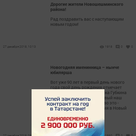
Дорогие жители Новошешминского
района!
Рад поздравить вас с наступающим
новым годом!
27 декабря 2018, 10:13
1918
0
0
Новогодняя именинница – нынче
юбилярша
Вот уже 90 лет в первый день нового
года свой день рождения отмечает
жительница Новошешминска Губкина
Клавдия Ильинична. И первый наш
вопрос имениннице: «Каково это -
праздновать день рождения в Новый
год?»
27 декабря 2018, 09:53
1860
0
0