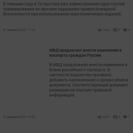
В текущем году в Татарстане уже зафиксировали один случай
травмирования по причине нарушения правил пожарной
безопасности при использовании пиротехнических изделий.
27 декабря 2018, 11:16
1942
0
0
МВД предлагает внести изменения в
паспорта граждан России
В МВД предложили внести изменения в
бланк российского паспорта. В
частности ведомство призвало
добавить напоминание о сроках обмена
документа. Соответствующий документ
размещен на портале правовой
информации.
27 декабря 2018, 10:52
2047
0
1