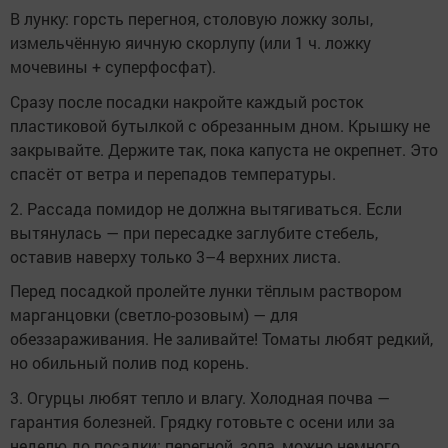
В лунку: горсть перегноя, столовую ложку золы,
измельчённую яичную скорлупу (или 1 ч. ложку
мочевины + суперфосфат).
Сразу после посадки накройте каждый росток
пластиковой бутылкой с обрезанным дном. Крышку не
закрывайте. Держите так, пока капуста не окрепнет. Это
спасёт от ветра и перепадов температуры.
2. Рассада помидор не должна вытягиваться. Если
вытянулась — при пересадке заглубите стебель,
оставив наверху только 3–4 верхних листа.
Перед посадкой пролейте лунки тёплым раствором
марганцовки (светло-розовым) — для
обеззараживания. Не заливайте! Томаты любят редкий,
но обильный полив под корень.
3. Огурцы любят тепло и влагу. Холодная почва —
гарантия болезней. Грядку готовьте с осени или за
неделю до посадки: перегной, зола, можно немного