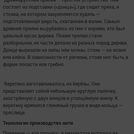
состоит из подставки («донца»), где сидит пряха, и
стояка, на котором закрепляется кудель —
подготовленная шерсть, скатанная в валик. Самые
древние прялки вырубались из пня с корнем, это был
цельный кусок дерева. Позже прялки стали
разборными, их части делали из разных пород дерева.
Донце вырезали из липы или осины, стояк — из ясеня
или клёна. В зависимости от региона, стояк мог быть в
форме лопасти или гребня.
Веретено изготавливалось из берёзы. Оно
представляет собой небольшую круглую палочку,
заострённую с двух концов и утолщённую книзу. К
веретену крепился глиняный грузик в виде кольца —
пряслице.
Технология производства нити
Прядение — это процесс, в результате которого из