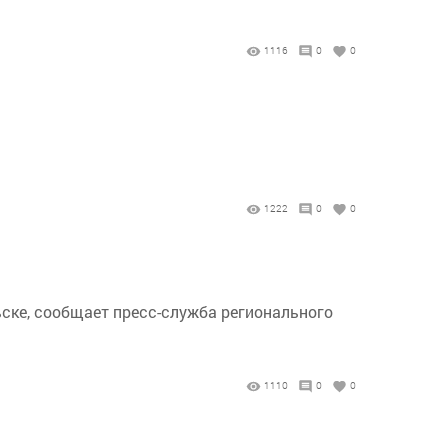
1116
0
0
1222
0
0
льске, сообщает пресс-служба регионального
1110
0
0