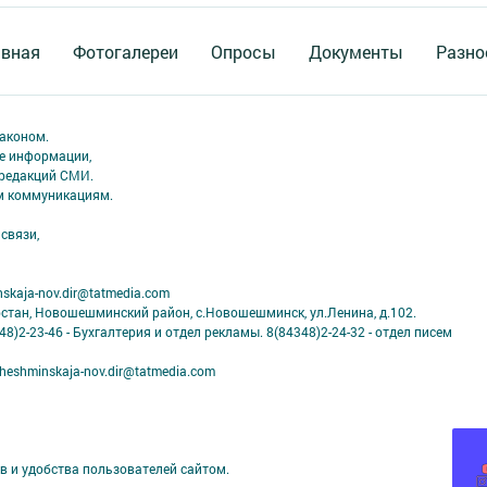
авная
Фотогалереи
Опросы
Документы
Разно
аконом.
ме информации,
 редакций СМИ.
ым коммуникациям.
связи,
skaja-nov.dir@tatmedia.com
рстан, Новошешминский район, с.Новошешминск, ул.Ленина, д.102.
8)2-23-46 - Бухгалтерия и отдел рекламы. 8(84348)2-24-32 - отдел писем
eshminskaja-nov.dir@tatmedia.com
в и удобства пользователей сайтом.