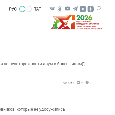
РУС
ТАТ
и по неосторожности двум и более лицам)", -
1238
0
0
овников, которые не удосужились