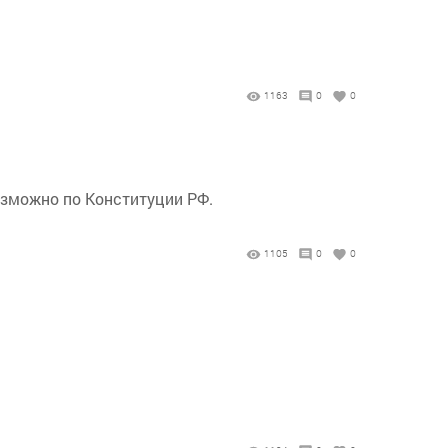
1163
0
0
озможно по Конституции РФ.
1105
0
0