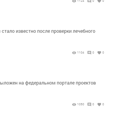
1124
0
0
стало известно после проверки лечебного
1104
0
0
выложен на федеральном портале проектов
1050
0
0