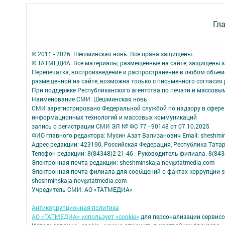
Гл
© 2011 - 2026. Шешминская новь. Все права защищены.
© ТАТМЕДИА. Все материалы, размещенные на сайте, защищены з
Перепечатка, воспроизведение и распространение в любом объе
размещенной на сайте, возможна только с письменного согласия
При поддержке Республиканского агентства по печати и массов
Наименование СМИ: Шешминская новь
СМИ зарегистрировано Федеральной службой по надзору в сфере 
информационных технологий и массовых коммуникаций
запись о регистрации СМИ ЭЛ № ФС 77 - 90148 от 07.10.2025
ФИО главного редактора: Мусин Азат Вализанович Email: sheshmin
Адрес редакции: 423190, Российская Федерация, Республика Тата
Телефон редакции: 8(84348)2-21-46 - Руководитель филиала. 8(8434
Электронная почта редакции: sheshminskaja-nov@tatmedia.com
Электронная почта филиала для сообщений о фактах коррупции sh
sheshminskaja-nov@tatmedia.com
Учредитель СМИ: АО «ТАТМЕДИА»
Антикоррупционная политика
АО «ТАТМЕДИА» использует «cookie»
для персонализации сервисо