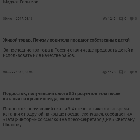
Мидхат Газымов.
09 июня 2017, 08:19
1249
0
0
Живой товар. Почему родители продают собственных детей
За последние три года в России стали чаще продавать детей и
использовать их в качестве рабов.
09 июня 2017, 08:06
1190
0
0
Подросток, получивший ожоги 85 процентов тела после
катания на крыше поезда, скончался
Подросток, получивший ожоги 3-4 степени тяжести во время
катания с подругой на крыше поезда, скончался, сообщает ИА
«Татар-информ» со ссылкой на пресс-секретаря ДРКБ Светлану
Шканову.