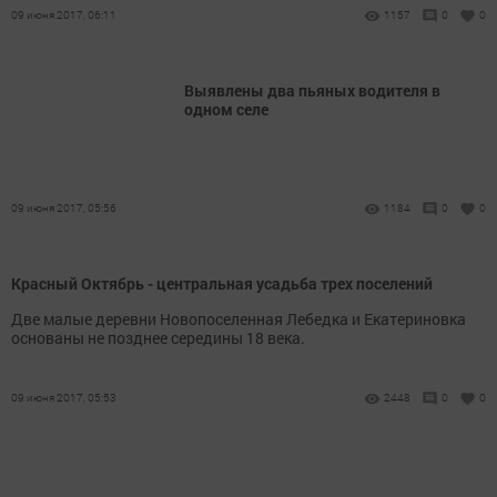
09 июня 2017, 06:11
1157
0
0
Выявлены два пьяных водителя в
одном селе
09 июня 2017, 05:56
1184
0
0
Красный Октябрь - центральная усадьба трех поселений
Две малые деревни Новопоселенная Лебедка и Екатериновка
основаны не позднее середины 18 века.
09 июня 2017, 05:53
2448
0
0