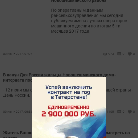
Новошешминского района
По оперативным данным
райсельхозуправления мы сегодня
публикуем имена лучших операторов
машинного доения по итогам 5-ти
месяцев 2017 года.
09 июня 2017, 07:07
973
0
0
В канун Дня России жильцы Новошешминского дома-
интерната посетили музей в селе Ак Буре
- 12 июня мы отмечаем значимый праздник для нашей страны -
День России.
09 июня 2017, 06:34
1105
0
0
Житель Башкирии зарезал супругу и повел детей смотреть на
ее тело