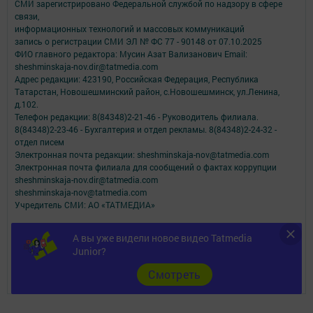
СМИ зарегистрировано Федеральной службой по надзору в сфере
связи,
информационных технологий и массовых коммуникаций
запись о регистрации СМИ ЭЛ № ФС 77 - 90148 от 07.10.2025
ФИО главного редактора: Мусин Азат Вализанович Email:
sheshminskaja-nov.dir@tatmedia.com
Адрес редакции: 423190, Российская Федерация, Республика
Татарстан, Новошешминский район, с.Новошешминск, ул.Ленина,
д.102.
Телефон редакции: 8(84348)2-21-46 - Руководитель филиала.
8(84348)2-23-46 - Бухгалтерия и отдел рекламы. 8(84348)2-24-32 -
отдел писем
Электронная почта редакции: sheshminskaja-nov@tatmedia.com
Электронная почта филиала для сообщений о фактах коррупции
sheshminskaja-nov.dir@tatmedia.com
sheshminskaja-nov@tatmedia.com
Учредитель СМИ: АО «ТАТМЕДИА»
Антикоррупционная политика
А вы уже видели новое видео Tatmedia
АО «ТАТМЕДИА» использует «cookie»
для персонализации сервисов и
Junior?
удобства пользователей сайтом.
Использование «cookie» можно отменить в настройках браузера.
Cмотреть
Политика конфиденциальности