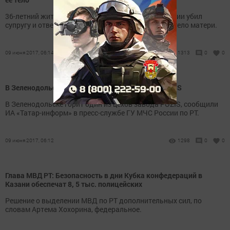
36-летний житель Дюртюлинского района Башкирии убил
супругу и отвел малолетних детей посмотреть на тело матери.
09 июня 2017, 06:14
1313
0
0
В Зеленодольске горит один из цехов завода POZIS
В Зеленодольске горит один из цехов завода POZIS, сообщили
ИА «Татар-информ» в пресс-службе ГУ МЧС России по РТ.
09 июня 2017, 06:12
1298
0
0
Глава МВД РТ: Безопасность в дни Кубка конфедераций в
Казани обеспечат 8, 5 тыс. полицейских
Решение о выделении МВД по РТ дополнительных сил, по
словам Артема Хохорина, федеральное.