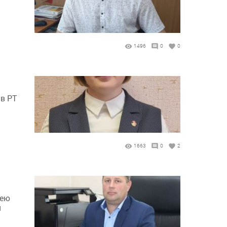
1496
0
0
в РТ
1663
0
2
гею
я