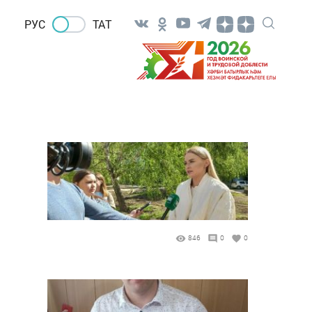
РУС
ТАТ
846
0
0