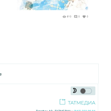
810
0
0
е