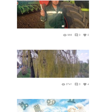
966
0
0
3741
0
4