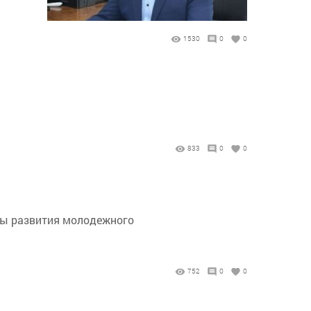
1530
0
0
833
0
0
мы развития молодежного
752
0
0