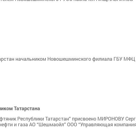
тарстан начальником Новошешминского филиала ГБУ МФЦ 
иком Татарстана
ефтяник Республики Татарстан” присвоено МИРОНОВУ Сер
 нефти и газа АО “Шешмаойл” ООО “Управляющая компани