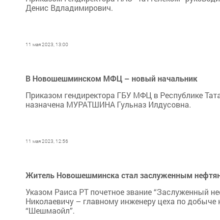
Денис Вдладимирович.
11 мая 2023, 13:00
В Новошешминском МФЦ – новый начальник
Приказом гендиректора ГБУ МФЦ в Республике Та
назначена МУРАТШИНА Гульназ Илдусовна.
11 мая 2023, 12:56
Житель Новошешминска стал заслуженным нефтян
Указом Раиса РТ почетное звание “Заслуженный н
Николаевичу – главному инженеру цеха по добыче
“Шешмаойл”.