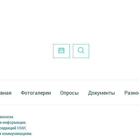
авная
Фотогалереи
Опросы
Документы
Разно
аконом.
ме информации,
 редакций СМИ.
ым коммуникациям.