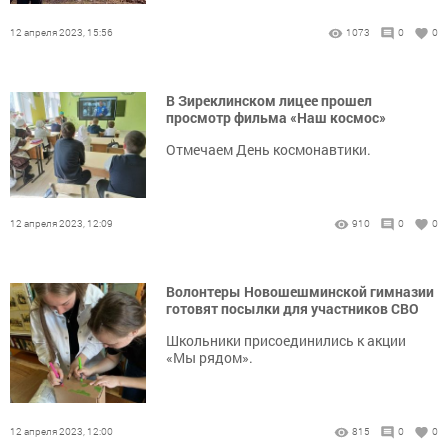
12 апреля 2023, 15:56
1073
0
0
В Зиреклинском лицее прошел
просмотр фильма «Наш космос»
Отмечаем День космонавтики.
12 апреля 2023, 12:09
910
0
0
Волонтеры Новошешминской гимназии
готовят посылки для участников СВО
Школьники присоединились к акции
«Мы рядом».
12 апреля 2023, 12:00
815
0
0