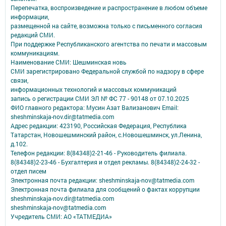
Перепечатка, воспроизведение и распространение в любом объеме
информации,
размещенной на сайте, возможна только с письменного согласия
редакций СМИ.
При поддержке Республиканского агентства по печати и массовым
коммуникациям.
Наименование СМИ: Шешминская новь
СМИ зарегистрировано Федеральной службой по надзору в сфере
связи,
информационных технологий и массовых коммуникаций
запись о регистрации СМИ ЭЛ № ФС 77 - 90148 от 07.10.2025
ФИО главного редактора: Мусин Азат Вализанович Email:
sheshminskaja-nov.dir@tatmedia.com
Адрес редакции: 423190, Российская Федерация, Республика
Татарстан, Новошешминский район, с.Новошешминск, ул.Ленина,
д.102.
Телефон редакции: 8(84348)2-21-46 - Руководитель филиала.
8(84348)2-23-46 - Бухгалтерия и отдел рекламы. 8(84348)2-24-32 -
отдел писем
Электронная почта редакции: sheshminskaja-nov@tatmedia.com
Электронная почта филиала для сообщений о фактах коррупции
sheshminskaja-nov.dir@tatmedia.com
sheshminskaja-nov@tatmedia.com
Учредитель СМИ: АО «ТАТМЕДИА»