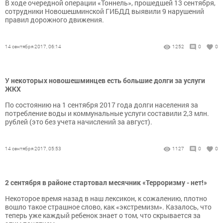
В ходе очередной операции «Тоннель», прошедшей 13 сентября,
сотрудники Новошешминской ГИБДД выявили 9 нарушений
правил дорожного движения.
14 сентября 2017, 06:14
1252
0
0
У некоторых новошешминцев есть большие долги за услуги
ЖКХ
По состоянию на 1 сентября 2017 года долги населения за
потребление воды и коммунальные услуги составили 2,3 млн.
рублей (это без учета начислений за август).
14 сентября 2017, 05:53
1127
0
0
2 сентября в районе стартовал месячник «Терроризму - нет!»
Некоторое время назад в наш лексикон, к сожалению, плотно
вошло такое страшное слово, как «экстремизм». Казалось, что
теперь уже каждый ребенок знает о том, что скрывается за