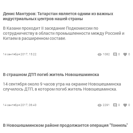
Денис Мантуров: Татарстан является одним из важных
индустриальных центров нашей страны
В Казани проходит II заседание Подкомиссии по
сотрудничеству в области промышленности между Россией и
Китаем в расширенном составе.
14 сентября 2017, 15:22
1082
0
0
В страшном ДТП погиб житель Новошешминска
14 сентября около 9 часов утра на окраине Новошешминска
случилось ДТП, в котором погиб житель Новошешминска.
14 сентября 2017, 06:43
2291
0
0
В Новошешминском районе продолжается операция "Тоннель"