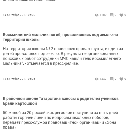
14 сентября 2017, 05:38
1180
0
0
Восьмилетний мальчик погиб, провалившись под землю на
территории школы
На территории школы № 2 произошел провал грунта, и один из
детей провалился под землю. В результате организованных
поисковых работ сотрудники МЧС нашли тело восьмилетнего
мальчика", - отмечается в пресс-релизе.
14 сентября 2017, 05:36
1349
0
0
В районной школе Татарстана взносы с родителей учеников
брали картошкой
50 жалоб из 20 российских регионов поступили за пять дней
работы горячей линии по вопросам школьных поборов,
передает пресс-служба правозащитной организации «Зона
права».