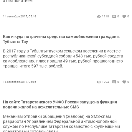
этим понятием.
14 сентября 2017, 05:49
1118
0
0
Как и куда потрачены средства самообложения граждан в
Тубылгы Тау
В 2017 году в Тубылгытауском сельском поселении вместе с
республиканской субсидией собрали 548 тыс. рублей средств
самообложения, плюс пришли 49 тыс. рублей прошлогоднего
транша, итого 597 тыс. рублей.
14 сентября 2017, 05:46
1204
0
0
На сайте Татарстанского УФАС России запущена функция
подачи жалоб на нежелательные SMS
Механизм отправки обращения (жалобы) на SMS-спам
разработан Управлением Федеральной антимонопольной
службы по Республике Татарстан совместно с крупнейшими
операторами сотовой связи.