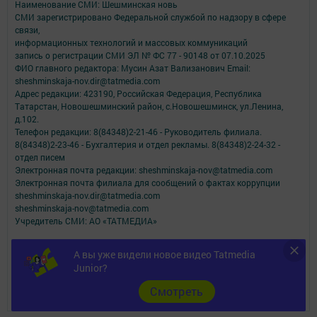
Наименование СМИ: Шешминская новь
СМИ зарегистрировано Федеральной службой по надзору в сфере
связи,
информационных технологий и массовых коммуникаций
запись о регистрации СМИ ЭЛ № ФС 77 - 90148 от 07.10.2025
ФИО главного редактора: Мусин Азат Вализанович Email:
sheshminskaja-nov.dir@tatmedia.com
Адрес редакции: 423190, Российская Федерация, Республика
Татарстан, Новошешминский район, с.Новошешминск, ул.Ленина,
д.102.
Телефон редакции: 8(84348)2-21-46 - Руководитель филиала.
8(84348)2-23-46 - Бухгалтерия и отдел рекламы. 8(84348)2-24-32 -
отдел писем
Электронная почта редакции: sheshminskaja-nov@tatmedia.com
Электронная почта филиала для сообщений о фактах коррупции
sheshminskaja-nov.dir@tatmedia.com
sheshminskaja-nov@tatmedia.com
Учредитель СМИ: АО «ТАТМЕДИА»
Антикоррупционная политика
А вы уже видели новое видео Tatmedia
АО «ТАТМЕДИА» использует «cookie»
для персонализации сервисов и
Junior?
удобства пользователей сайтом.
Использование «cookie» можно отменить в настройках браузера.
Cмотреть
Политика конфиденциальности