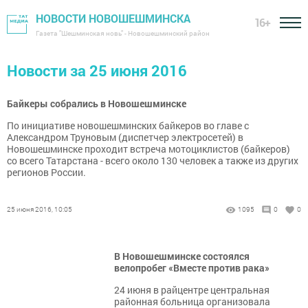
НОВОСТИ НОВОШЕШМИНСКА
16+
Газета "Шешминская новь" - Новошешминский район
Новости за 25 июня 2016
Байкеры собрались в Новошешминске
По инициативе новошешминских байкеров во главе с
Александром Труновым (диспетчер электросетей) в
Новошешминске проходит встреча мотоциклистов (байкеров)
со всего Татарстана - всего около 130 человек а также из других
регионов России.
25 июня 2016, 10:05
1095
0
0
В Новошешминске состоялся
велопробег «Вместе против рака»
24 июня в райцентре центральная
районная больница организовала