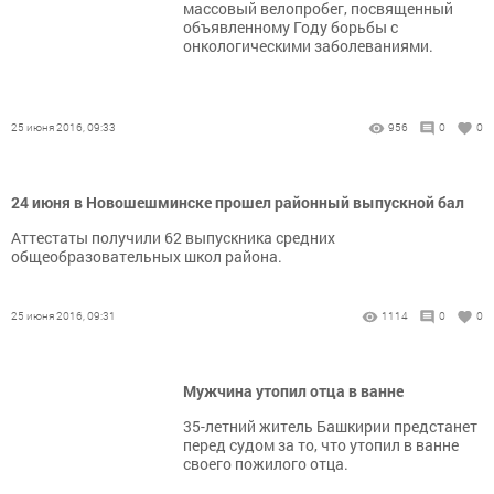
массовый велопробег, посвященный
объявленному Году борьбы с
онкологическими заболеваниями.
25 июня 2016, 09:33
956
0
0
24 июня в Новошешминске прошел районный выпускной бал
Аттестаты получили 62 выпускника средних
общеобразовательных школ района.
25 июня 2016, 09:31
1114
0
0
Мужчина утопил отца в ванне
35-летний житель Башкирии предстанет
перед судом за то, что утопил в ванне
своего пожилого отца.