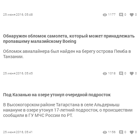
25 июня 2016, 05:48
1177
0
0
Обнаружен обломок самолета, который может принадлежать
пропавшему малазийскому Boeing
Обломок авиалайнера был найден на берегу острова Пемба в
Танзании.
25 июня 2016, 05:45
1018
0
0
Под Казанью на озере утонул очередной подросток
В Высокогорском районе Татарстана в селе Альдермыш
накануне в озере утонул 17-летний подросток, о происшествии
сообщили в ГУ МЧС России по РТ.
25 июня 2016, 05:41
1156
0
0