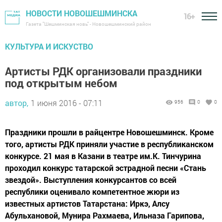
НОВОСТИ НОВОШЕШМИНСКА
16+
Газета "Шешминская новь" - Новошешминский район
КУЛЬТУРА И ИСКУСТВО
Артисты РДК организовали праздники
под открытым небом
автор,
1 июня 2016 - 07:11
956
0
0
Праздники прошли в райцентре Новошешминск. Кроме
того, артисты РДК приняли участие в республиканском
конкурсе. 21 мая в Казани в театре им.К. Тинчурина
проходил конкурс татарской эстрадной песни «Стань
звездой». Выступления конкурсантов со всей
республики оценивало компетентное жюри из
известных артистов Татарстана: Иркэ, Алсу
Абульхановой, Мунира Рахмаева, Ильназа Гарипова,