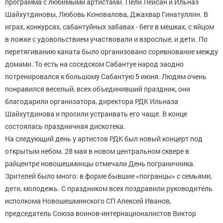
программа с любимыми артистами. Пели Лейсан и Ильназ
Шайхутдиновы, Любовь Коновалова, Джахвар Гинатуллин. В
играх, конкурсах, сабантуйных забавах - беге в мешках, с яйцом
в ложке с удовольствием участвовали и взрослые, и дети. По
перетягиванию каната было организовано соревнование между
домами. То есть на соседском Сабантуе народ заодно
потренировался к большому Сабантую 5 июня. Людям очень
понравился веселый, всех объединивший праздник, они
благодарили организатора, директора РДК Ильназа
Шайхутдинова и просили устраивать его чаще. В конце
состоялась праздничная дискотека.
На следующий день у артистов РДК был новый концерт под
открытым небом. 28 мая в новом центральном сквере в
райцентре новошешминцы отмечали День пограничника.
Зрителей было много: в форме бывшие «погранцы» с семьями,
дети, молодежь. С праздником всех поздравили руководитель
исполкома Новошешминского СП Алексей Иванов,
председатель Союза воинов-интернационалистов Виктор