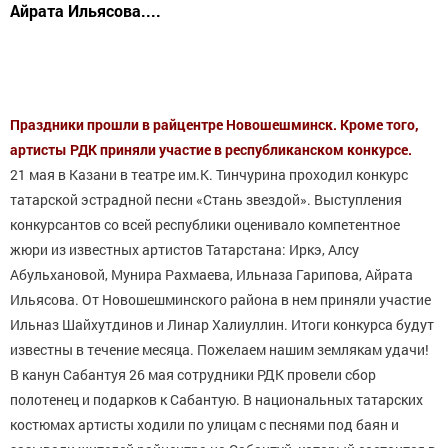
Айрата Ильясова....
Праздники прошли в райцентре Новошешминск. Кроме того,
артисты РДК приняли участие в республиканском конкурсе.
21 мая в Казани в театре им.К. Тинчурина проходил конкурс
татарской эстрадной песни «Стань звездой». Выступления
конкурсантов со всей республики оценивало компетентное
жюри из известных артистов Татарстана: Иркэ, Алсу
Абульхановой, Мунира Рахмаева, Ильназа Гарипова, Айрата
Ильясова. От Новошешминского района в нем приняли участие
Ильназ Шайхутдинов и Линар Халиуллин. Итоги конкурса будут
известны в течение месяца. Пожелаем нашим землякам удачи!
В канун Сабантуя 26 мая сотрудники РДК провели сбор
полотенец и подарков к Сабантую. В национальных татарских
костюмах артисты ходили по улицам с песнями под баян и