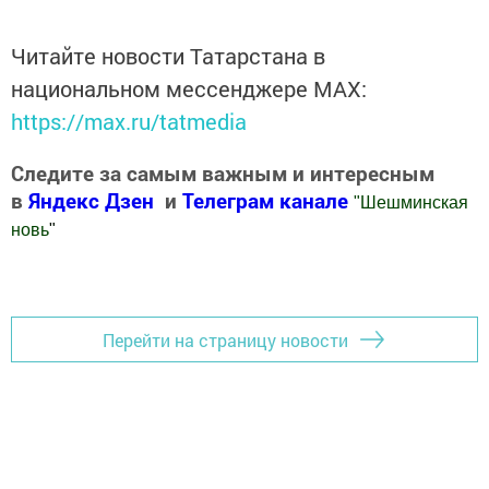
Читайте новости Татарстана в
национальном мессенджере MАХ:
https://max.ru/tatmedia
Следите за самым важным и интересным
в
Яндекс Дзен
и
Телеграм канале
"
Шешминская
новь
"
Добавить Шешминскую новь в Яндекс.Новости
Перейти на страницу новости