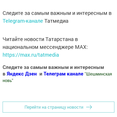
Следите за самым важным и интересным в
Telegram-канале
Татмедиа
Читайте новости Татарстана в
национальном мессенджере MАХ:
https://max.ru/tatmedia
Следите за самым важным и интересным
в
Яндекс Дзен
и
Телеграм канале
"
Шешминская
новь
"
Добавить Шешминскую новь в Яндекс.Новости
Перейти на страницу новости