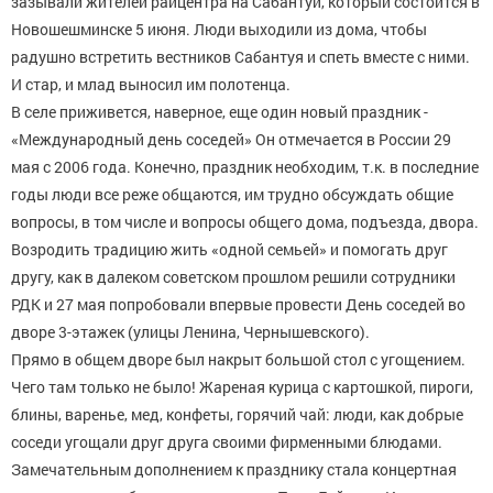
зазывали жителей райцентра на Сабантуй, который состоится в
Новошешминске 5 июня. Люди выходили из дома, чтобы
радушно встретить вестников Сабантуя и спеть вместе с ними.
И стар, и млад выносил им полотенца.
В селе приживется, наверное, еще один новый праздник -
«Международный день соседей» Он отмечается в России 29
мая с 2006 года. Конечно, праздник необходим, т.к. в последние
годы люди все реже общаются, им трудно обсуждать общие
вопросы, в том числе и вопросы общего дома, подъезда, двора.
Возродить традицию жить «одной семьей» и помогать друг
другу, как в далеком советском прошлом решили сотрудники
РДК и 27 мая попробовали впервые провести День соседей во
дворе 3-этажек (улицы Ленина, Чернышевского).
Прямо в общем дворе был накрыт большой стол с угощением.
Чего там только не было! Жареная курица с картошкой, пироги,
блины, варенье, мед, конфеты, горячий чай: люди, как добрые
соседи угощали друг друга своими фирменными блюдами.
Замечательным дополнением к празднику стала концертная