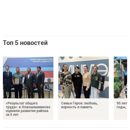
Топ 5 новостей
«Результат общего
Семья Героя: любовь,
95 лет 
труда»: в Новошешминске
верность и память
годы, э
оценили развитие района
за 5 лет