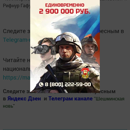
Рифнур Гафуров из Азеево.
Следите за самым важным и интересным в
Telegram-канале
Татмедиа
Читайте новости Татарстана в
национальном мессенджере MАХ:
https://max.ru/tatmedia
Следите за самым важным и интересным
в
Яндекс Дзен
и
Телеграм канале
"
Шешминская
новь
"
Добавить Шешминскую новь в Яндекс.Новости