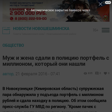
4
Автоматическое закрытие баннера через
НОВОСТИ НОВОШЕШМИНСКА
16+
Газета "Шешминская новь" - Новошешминский район
ОБЩЕСТВО
Муж и жена сдали в полицию портфель с
миллионом, который они нашли
автор,
21 февраля 2016 - 07:41
835
0
0
В Новокузнецке (Кемеровская область) супружеская
пара обнаружила у подъезда портфель с миллионом
рублей и сдала находку в полицию. Об этом сообщила
пресс-служба ГУ МВД по региону. "Кроме пачек с