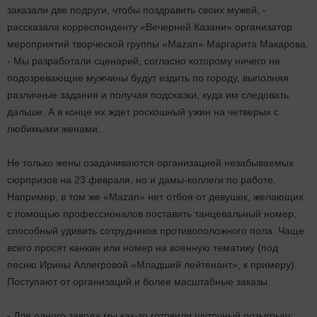
заказали две подруги, чтобы поздравить своих мужей, -
рассказала корреспонденту «Вечерней Казани» организатор
мероприятий творческой группы «Mazan» Маргарита Макарова.
- Мы разработали сценарий, согласно которому ничего не
подозревающие мужчины будут ездить по городу, выполняя
различные задания и получая подсказки, куда им следовать
дальше. А в конце их ждет роскошный ужин на четверых с
любимыми женами.
Не только жены озадачиваются организацией незабываемых
сюрпризов на 23 февраля, но и дамы-коллеги по работе.
Например, в том же «Mazan» нет отбоя от девушек, желающих
с помощью профессионалов поставить танцевальный номер,
способный удивить сотрудников противоположного пола. Чаще
всего просят канкан или номер на военную тематику (под
песню Ирины Аллегровой «Младший лейтенант», к примеру).
Поступают от организаций и более масштабные заказы.
- Для одного завода мы как-то готовили шуточный розыгрыш: