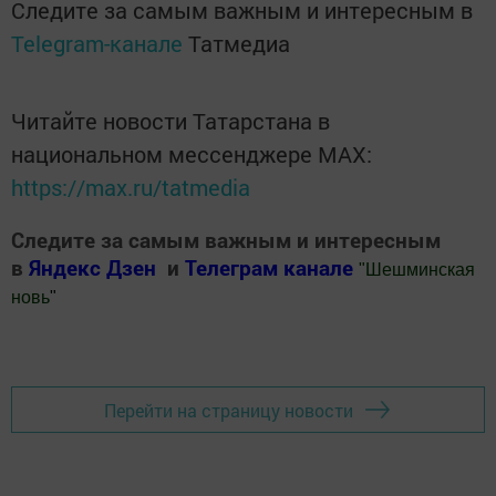
Следите за самым важным и интересным в
Telegram-канале
Татмедиа
Читайте новости Татарстана в
национальном мессенджере MАХ:
https://max.ru/tatmedia
Следите за самым важным и интересным
в
Яндекс Дзен
и
Телеграм канале
"
Шешминская
новь
"
Добавить Шешминскую новь в Яндекс.Новости
Перейти на страницу новости