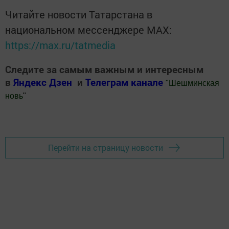
Читайте новости Татарстана в
национальном мессенджере MАХ:
https://max.ru/tatmedia
Следите за самым важным и интересным
в
Яндекс Дзен
и
Телеграм канале
"
Шешминская
новь
"
Добавить Шешминскую новь в Яндекс.Новости
Перейти на страницу новости