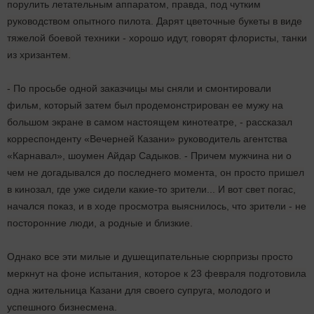
порулить летательным аппаратом, правда, под чутким
руководством опытного пилота. Дарят цветочные букеты в виде
тяжелой боевой техники - хорошо идут, говорят флористы, танки
из хризантем.
- По просьбе одной заказчицы мы сняли и смонтировали
фильм, который затем был продемонстрирован ее мужу на
большом экране в самом настоящем кинотеатре, - рассказал
корреспонденту «Вечерней Казани» руководитель агентства
«Карнавал», шоумен Айдар Садыков. - Причем мужчина ни о
чем не догадывался до последнего момента, он просто пришел
в кинозал, где уже сидели какие-то зрители... И вот свет погас,
начался показ, и в ходе просмотра выяснилось, что зрители - не
посторонние люди, а родные и близкие.
Однако все эти милые и душещипательные сюрпризы просто
меркнут на фоне испытания, которое к 23 февраля подготовила
одна жительница Казани для своего супруга, молодого и
успешного бизнесмена.