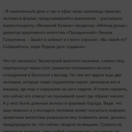
- В назначенный день и час в офис мужа заказчицы приехал
человек в форме, представившийся военкомом, - рассказала
корреспонденту «Вечерней Казани» продюсер «Айленд group»,
директор креативного агентства «Праздничный» Лениза
Гатауллина. - Зашел в кабинет и строго спросил: «Вы такой-то?
Собирайтесь, пора Родине долг отдавать».
Что тут началось! Застигнутый врасплох мужчина, словно тигр,
перепрыгнул через стол, разметал попавшихся на пути
сотрудников и бросился к выходу. Но там его ждали еще два
человека, которые ловко подхватили парня, затолкали его в
машину, где еще и наручники на него надели. И стали говорить,
что сейчас его отвезут на призывной пункт, где обреют наголо...
А у него были длинные волосы и красивая борода. Видя, что
еще немного и у молодого человека может случиться инфаркт,
захватчики милостиво разрешили ему позвонить жене, дескать,
предупредите ее, что сейчас заедете за вещами. Супруга на
том конце провода, само собой, сделала вид, что ничуть не