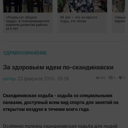
«Результат общего
95 лет — это не просто
Семья Г
труда»: в Новошешминске
годы, это эпоха
верност
оценили развитие района
за 5 лет
ЗДРАВООХРАНЕНИЕ
За здоровьем идем по-скандинавски
автор,
20 февраля 2016 - 05:58
932
0
0
Скандинавская ходьба - ходьба со специальными
палками, доступный всем вид спорта для занятий на
открытом воздухе в течение всего года.
Особенно полезна скандинавская ходьба для людей