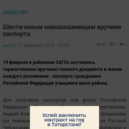
ОБЩЕСТВО
Шести юным новошешминцам вручили
паспорта
автор,
21 февраля 2016 - 05:05
892
0
0
19 февраля в районном ЗАГСе состоялось
торжественное вручение главного документа в жизни
каждого россиянина - паспорта гражданина
Российской Федерации учащимся школ района.
Для получения паспортов под флаги Российской
Федерации и Республики Татарстан были приглашены
Андрей Комлев, Никита Ситников, Наталья Урядникова
(из Новошешминска), Татьяна Гурьянова из Русской
Чебоксарки, Лика Исхакова из. Сл. Петропавловской и