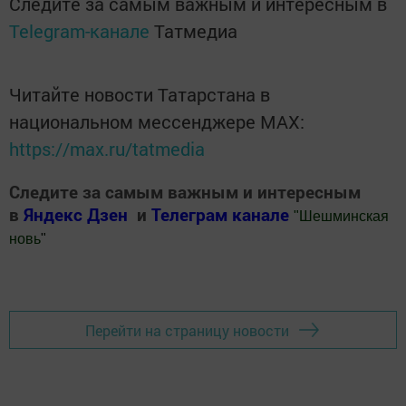
Следите за самым важным и интересным в
Telegram-канале
Татмедиа
Читайте новости Татарстана в
национальном мессенджере MАХ:
https://max.ru/tatmedia
Следите за самым важным и интересным
в
Яндекс Дзен
и
Телеграм канале
"
Шешминская
новь
"
Добавить Шешминскую новь в Яндекс.Новости
Перейти на страницу новости