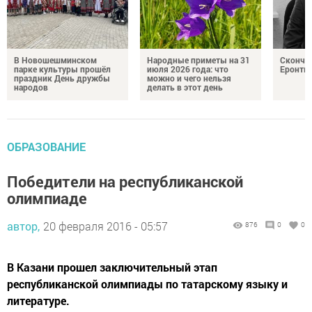
В Новошешминском
Народные приметы на 31
Сконча
парке культуры прошёл
июля 2026 года: что
Еронть
праздник День дружбы
можно и чего нельзя
народов
делать в этот день
ОБРАЗОВАНИЕ
Победители на республиканской
олимпиаде
автор,
20 февраля 2016 - 05:57
876
0
0
В Казани прошел заключительный этап
республиканской олимпиады по татарскому языку и
литературе.