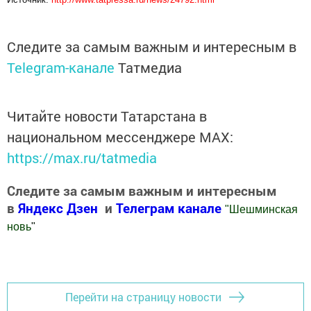
Следите за самым важным и интересным в
Telegram-канале
Татмедиа
Читайте новости Татарстана в
национальном мессенджере MАХ:
https://max.ru/tatmedia
Следите за самым важным и интересным
в
Яндекс Дзен
и
Телеграм канале
"
Шешминская
новь
"
Добавить Шешминскую новь в Яндекс.Новости
Перейти на страницу новости