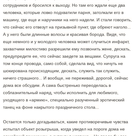
сотрудников и бросился к выходу. Но там его ждали еще два
человека, которые ловко подхватили парня, затолкали его в
машину, где еще и наручники на него надели. И стали говорить,
что сейчас его отвезут на призывной пункт, где обреют наголо...
А у него были длинные волосы и красивая борода. Видя, что
еще немного и у молодого человека может случиться инфаркт,
захватчики милостиво разрешили ему позвонить жене, дескать,
предупредите ее, что сейчас заедете за вещами. Супруга на
том конце провода, само собой, сделала вид, что ничуть не
шокирована происходящим, дескать, служить так служить,
ничего страшного... И вообще, не переживай, дорогой, сейчас
дома все обсудим. А сама быстренько переоделась в
соблазнительный наряд, чтобы исполнить для любимого,
уходящего в «армию», специально разученный эротический
танец на фоне накрытого праздничного стола...
Остается только догадываться, какие противоречивые чувства
испытал объект розыгрыша, когда увидел на пороге дома не