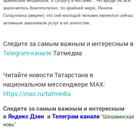
армейский вещмешок, а супругу в неглиже... Но вроде бы все
закончилось благополучно, по крайней мере, Лениза
Гатауллина уверяет, что сей молодой человек является сейчас
активным заказчиком услуг в ее агентстве.
Следите за самым важным и интересным в
Telegram-канале
Татмедиа
Читайте новости Татарстана в
национальном мессенджере MАХ:
https://max.ru/tatmedia
Следите за самым важным и интересным
в
Яндекс Дзен
и
Телеграм канале
"
Шешминская
новь
"
Добавить Шешминскую новь в Яндекс.Новости