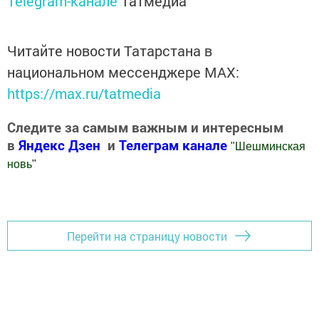
Telegram-канале
Татмедиа
Читайте новости Татарстана в
национальном мессенджере MАХ:
https://max.ru/tatmedia
Следите за самым важным и интересным
в
Яндекс Дзен
и
Телеграм канале
"
Шешминская
новь
"
Добавить Шешминскую новь в Яндекс.Новости
Перейти на страницу новости