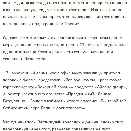
чем не догадывался до последнего момента, он просто пришел
в кинозал, где уже сидели какие-то зрители... И вот свет погас,
начался показ, и в ходе просмотра выяснилось, что зрители - не
посторонние люди, а родные и близкие.
Однако все эти милые и душещипательные сюрпризы просто
меркнут на фоне испытания, которое к 23 февраля подготовила
одна жительница Казани для своего супруга, молодого и
успешного бизнесмена.
- В назначенный день и час в офис мужа заказчицы приехал
человек в форме, представившийся военкомом, - рассказала
корреспонденту «Вечерней Казани» продюсер «Айленд group»,
директор креативного агентства «Праздничный» Лениза
Гатауллина. - Зашел в кабинет и строго спросил: «Вы такой-то?
Собирайтесь, пора Родине долг отдавать».
Что тут началось! Застигнутый врасплох мужчина, словно тигр,
перепрыгнул через стол, разметал попавшихся на пути