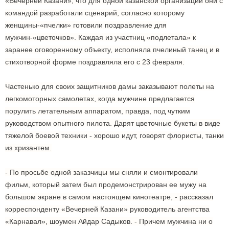
«Вечерней Казани», что для одной казанской организации они с
командой разработали сценарий, согласно которому
женщины-«пчелки» готовили поздравление для
мужчин-«цветочков». Каждая из участниц «подлетала» к
заранее оговоренному объекту, исполняла пчелиный танец и в
стихотворной форме поздравляла его с 23 февраля.
Частенько для своих защитников дамы заказывают полеты на
легкомоторных самолетах, когда мужчине предлагается
порулить летательным аппаратом, правда, под чутким
руководством опытного пилота. Дарят цветочные букеты в виде
тяжелой боевой техники - хорошо идут, говорят флористы, танки
из хризантем.
- По просьбе одной заказчицы мы сняли и смонтировали
фильм, который затем был продемонстрирован ее мужу на
большом экране в самом настоящем кинотеатре, - рассказал
корреспонденту «Вечерней Казани» руководитель агентства
«Карнавал», шоумен Айдар Садыков. - Причем мужчина ни о