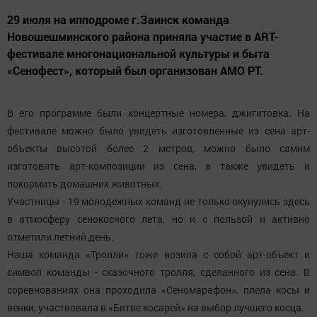
29 июля на ипподроме г.Заинск команда
Новошешминского района приняла участие в ART-
фестивале многонациональной культуры и быта
«Сенофест», который был организован АМО РТ.
В его программе были концертные номера, джигитовка. На
фестивале можно было увидеть изготовленные из сена арт-
объекты высотой более 2 метров, можно было самим
изготовить арт-композиции из сена, а также увидеть и
покормить домашних животных.
Участницы - 19 молодежных команд не только окунулись здесь
в атмосферу сенокосного лета, но и с пользой и активно
отметили летний день.
Наша команда «Тролли» тоже возила с собой арт-объект и
символ команды - сказочного тролля, сделанного из сена. В
соревнованиях она проходила «Сеномарафон», плела косы и
венки, участвовала в «Битве косарей» на выбор лучшего косца.