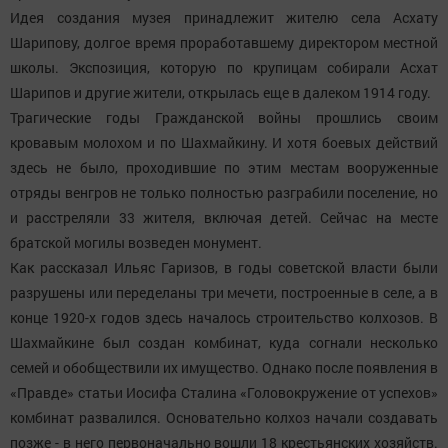
Идея создания музея принадлежит жителю села Асхату
Шарипову, долгое время проработавшему директором местной
школы. Экспозиция, которую по крупицам собирали Асхат
Шарипов и другие жители, открылась еще в далеком 1914 году.
Трагические годы Гражданской войны прошлись своим
кровавым молохом и по Шахмайкину. И хотя боевых действий
здесь не было, проходившие по этим местам во­оруженные
отряды венгров не только полностью разграбили поселение, но
и расстреляли 33 жителя, включая детей. Сейчас на месте
братской могилы возведен монумент.
Как рассказал Ильяс Гаризов, в годы советской власти были
разрушены или переделаны три мечети, по­строенные в селе, а в
конце 1920-х годов здесь началось строительство колхозов. В
Шахмайкине был создан комбинат, куда согнали несколько
семей и обобществили их имущество. Однако после появления в
«Правде» статьи Иосифа Сталина «Головокружение от успехов»
комбинат развалился. Основательно колхоз начали создавать
позже - в него первоначально во­шли 18 крестьянских хозяйств.