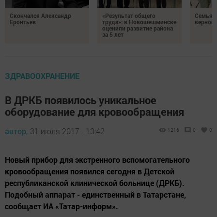
Скончался Александр
«Результат общего
Семья Г
Еронтьев
труда»: в Новошешминске
верност
оценили развитие района
за 5 лет
ЗДРАВООХРАНЕНИЕ
В ДРКБ появилось уникальное
оборудование для кровообращения
автор,
31 июля 2017 - 13:42
1216
0
0
Новый прибор для экстренного вспомогательного
кровообращения появился сегодня в Детской
республиканской клинической больнице (ДРКБ).
Подобный аппарат - единственный в Татарстане,
сообщает ИА «Татар-информ».