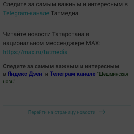
Следите за самым важным и интересным в
Telegram-канале
Татмедиа
Читайте новости Татарстана в
национальном мессенджере MАХ:
https://max.ru/tatmedia
Следите за самым важным и интересным
в
Яндекс Дзен
и
Телеграм канале
"
Шешминская
новь
"
Добавить Шешминскую новь в Яндекс.Новости
Перейти на страницу новости