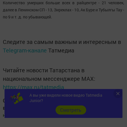
Количество умерших больше всех в райцентре - 21 человек,
далее в Ленинском СП - 13, Зиреклах - 10, Ак Буре и Тубылгы Тау -
по 9 и т. д. по убывающей.
Следите за самым важным и интересным в
Telegram-канале
Татмедиа
Читайте новости Татарстана в
национальном мессенджере MАХ:
https://max.ru/tatmedia
А вы уже видели новое видео Tatmedia
Следите за самым важным и интересным
Junior?
в
Яндекс Дзен
и
Телеграм канале
"
Шешминская
Cмотреть
новь
"
Добавить Шешминскую новь в Яндекс.Новости