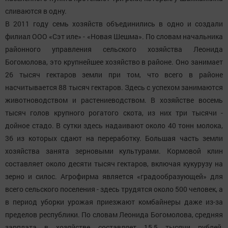
сливаются в одну.
В 2011 году семь хозяйств объединились в одно и создали
филиал ООО «Сэт иле» - «Новая Шешма». По словам начальника
районного управления сельского хозяйства Леонида
Богомолова, это крупнейшее хозяйство в районе. Оно занимает
26 тысяч гектаров земли при том, что всего в районе
насчитывается 88 тысяч гектаров. Здесь с успехом занимаются
животноводством и растениеводством. В хозяйстве восемь
тысяч голов крупного рогатого скота, из них три тысячи -
дойное стадо. В сутки здесь надаивают около 40 тонн молока,
36 из которых сдают на переработку. Большая часть земли
хозяйства занята зерновыми культурами. Кормовой клин
составляет около десяти тысяч гектаров, включая кукурузу на
зерно и силос. Агрофирма является «градообразующей» для
всего сельского поселения - здесь трудятся около 500 человек, а
в период уборки урожая приезжают комбайнеры даже из-за
пределов республики. По словам Леонида Богомолова, средняя
зарплата в хозяйстве составляет 15,5 тысячи рублей,