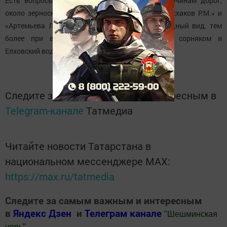
Есть вопросы по скашиванию сорняков по обочинам дорог,
около зерноскладов в КФХ «Архангельское», «Исхаков Р.М.» и
«Артемьева Л.Р.». У последней особо неприглядный вид, тем
более при въезде в Новошешминск. Зарос сорняком и
Елховский водозабор.
Следите за самым важным и интересным в
Telegram-канале
Татмедиа
Читайте новости Татарстана в
национальном мессенджере MАХ:
https://max.ru/tatmedia
Следите за самым важным и интересным
в
Яндекс Дзен
и
Телеграм канале
"
Шешминская
новь
"