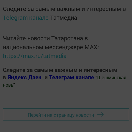
Следите за самым важным и интересным в
Telegram-канале
Татмедиа
Читайте новости Татарстана в
национальном мессенджере MАХ:
https://max.ru/tatmedia
Следите за самым важным и интересным
в
Яндекс Дзен
и
Телеграм канале
"
Шешминская
новь
"
Добавить Шешминскую новь в Яндекс.Новости
Перейти на страницу новости