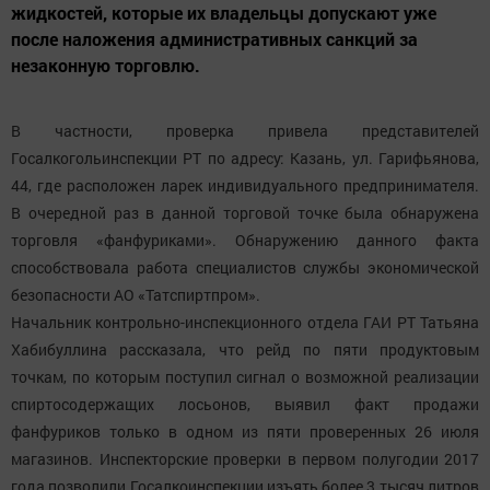
жидкостей, которые их владельцы допускают уже
после наложения административных санкций за
незаконную торговлю.
В частности, проверка привела представителей
Госалкогольинспекции РТ по адресу: Казань, ул. Гарифьянова,
44, где расположен ларек индивидуального предпринимателя.
В очередной раз в данной торговой точке была обнаружена
торговля «фанфуриками». Обнаружению данного факта
способствовала работа специалистов службы экономической
безопасности АО «Татспиртпром».
Начальник контрольно-инспекционного отдела ГАИ РТ Татьяна
Хабибуллина рассказала, что рейд по пяти продуктовым
точкам, по которым поступил сигнал о возможной реализации
спиртосодержащих лосьонов, выявил факт продажи
фанфуриков только в одном из пяти проверенных 26 июля
магазинов. Инспекторские проверки в первом полугодии 2017
года позволили Госалкоинспекции изъять более 3 тысяч литров