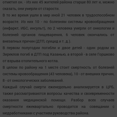
отметил он. - Из них 45 жителей района старше 80 лет и, можно
сказать, они умерли от старости.
В то же время ушли в мир иной 21 человек в трудоспособном
возрасте. Из них 10 - по болезням системы кровообращения
(инфаркт, ИБС, инсульт), по 2 человека умерли от онкологии и
болезней органов пищеварения, 6 человек скончались от
внезапных причин (ДТП, суицид и т. д.).
В первом полугодии погибли и двое детей - один родом из
Зиреклов погиб в ДТП под Казанью, а второй - в селе Горшково
от взрыва отопительного котла.
В целом по району на 1 месте стоит смертность от болезней
системы кровообращения (43 человека), 10 - от внешних причин,
8 - от онкологических заболеваний.
Каждый случай смерти еженедельно анализируется в ЦРБ,
также рассматриваются вопросы качества и своевременности
оказания медицинской помощи. Разбор всех случаев
смертности ежеквартально проводится на совещании с
медработниками с участием руководства района.