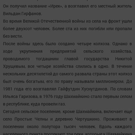
Он получил название «Ирек», а возглавил его местный житель
Вильдан Гирфанов.
Во время Великой Отечественной войны из села на фронт ушли
более двухсот человек. Более ста из них погибли или пропали
без вести.
После войны здесь было создано четыре колхоза. Однако в
ходе укрупнения предприятий сельского хозяйства,
проводимого тогдашним главой государства Никитой
Хрущевым, все четыре хозяйства слились в одно. В течение
нескольких десятилетий до самого развала страны этот колхоз
был очень богатым, его по праву называли миллионером. До
1981 года его возглавлял Гайфутдин Хуснутдинов. По словам
Ильяса Гаризова, в 1976 году Шахмайкино стало первым селом
в республике, куда провели газ.
Сегодня сельское поселение, кроме Шахмайкина, включает еще
село Простые Челны и деревню Чертушкино. Проживают в
поселении около полутора тысяч человек. Вдоль каждого
населенного пункта протекают три реки, которые у Шахмайкина