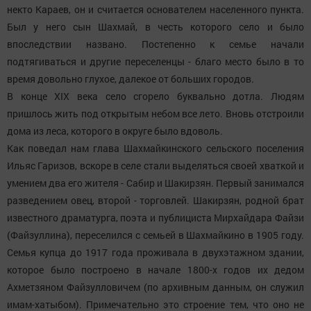
некто Караев, он и считается основателем населенного пункта.
Был у него сын Шахмай, в честь которого село и было
впоследствии названо. Постепенно к семье начали
подтягиваться и другие переселенцы - благо место было в то
время довольно глухое, далекое от больших городов.
В конце XIX века село сгорело буквально дотла. Людям
пришлось жить под открытым небом все лето. Вновь отстроили
дома из леса, которого в округе было вдоволь.
Как поведал нам глава Шахмайкинского сельского поселения
Ильяс Гаризов, вскоре в селе стали выделяться своей хваткой и
умением два его жителя - Сабир и Шакирзян. Первый занимался
разведением овец, второй - торговлей. Шакирзян, родной брат
известного драматурга, поэта и публициста Мирхайдара Файзи
(Файзуллина), переселился с семьей в Шахмайкино в 1905 году.
Семья купца до 1917 года проживала в двухэтажном здании,
которое было построено в начале 1800-х годов их дедом
Ахметзяном Файзулловичем (по архивным данным, он служил
имам-хатыбом). Примечательно это строение тем, что оно не