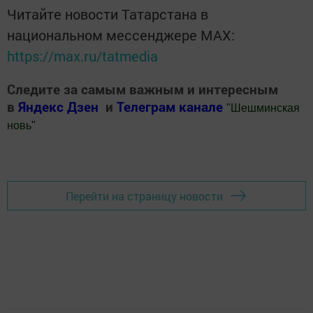
Читайте новости Татарстана в
национальном мессенджере MАХ:
https://max.ru/tatmedia
Следите за самым важным и интересным
в
Яндекс Дзен
и
Телеграм канале
"
Шешминская
новь
"
Добавить Шешминскую новь в Яндекс.Новости
Перейти на страницу новости