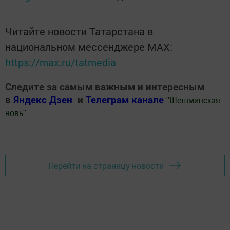
Читайте новости Татарстана в
национальном мессенджере MАХ:
https://max.ru/tatmedia
Следите за самым важным и интересным
в
Яндекс Дзен
и
Телеграм канале
"
Шешминская
новь
"
Добавить Шешминскую новь в Яндекс.Новости
Перейти на страницу новости