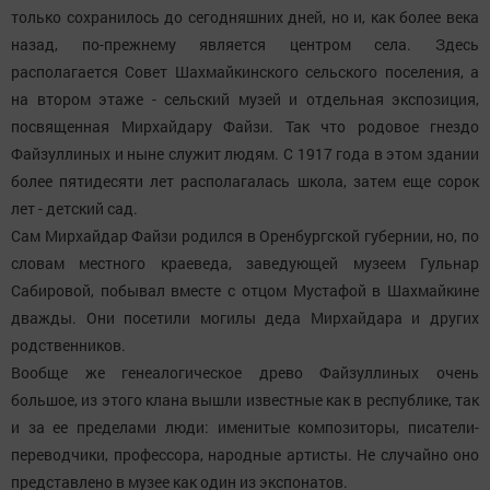
только сохранилось до сегодняшних дней, но и, как более века
назад, по-прежнему является центром села. Здесь
располагается Совет Шахмайкинского сельского поселения, а
на втором этаже - сельский музей и отдельная экспозиция,
посвященная Мирхайдару Файзи. Так что родовое гнездо
Файзуллиных и ныне служит людям. С 1917 года в этом здании
более пятидесяти лет располагалась школа, затем еще сорок
лет - дет­ский сад.
Сам Мирхайдар Файзи родился в Оренбургской губернии, но, по
словам местного краеведа, заведующей музеем Гульнар
Сабировой, побывал вместе с отцом Мустафой в Шахмайкине
дважды. Они посетили могилы деда Мирхайдара и других
родственников.
Вообще же генеалогическое древо Файзуллиных очень
большое, из этого клана вышли известные как в республике, так
и за ее пределами люди: именитые композиторы, писатели-
переводчики, профессора, народные артисты. Не случайно оно
представлено в музее как один из экспонатов.