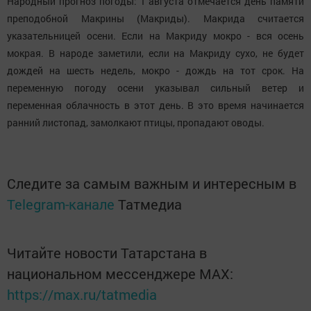
Народный прогноз погоды: 1 августа отмечается день памяти
преподобной Макрины (Макриды). Макрида считается
указательницей осени. Если на Макриду мокро - вся осень
мокрая. В народе заметили, если на Макриду сухо, не будет
дождей на шесть недель, мокро - дождь на тот срок. На
переменную погоду осени указывал сильный ветер и
переменная облачность в этот день. В это время начинается
ранний листопад, замолкают птицы, пропадают оводы.
Следите за самым важным и интересным в
Telegram-канале
Татмедиа
Читайте новости Татарстана в
национальном мессенджере MАХ:
https://max.ru/tatmedia