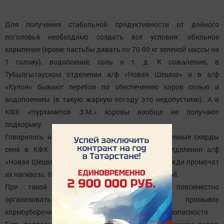
Для получения стабильной продуктивности от дойного
поголовья необходимо создать все условия: обильное
кормление (кроме пастьбы давать по 70-90 кг зеленой массы на
1 голову), водопоение, соль и т. д. К сожалению, в
Тубылгытауском отделении а/ф «Новая Шешма» и в а/ф
«Кулон» бывают перебои по обеспечению коров солью и
водопоением (в такую жаркую погоду это недопустимо). А в
КФХ «Нурхаметов З.М.» коровы вообще не получают
подкормку.
Говорилось на заседании и о том, что поставленные скирды
сена в КФХ «Зубов В.С.» и Чертушкинском отделении а/ф
«Новая Шешма» не выровненные, неказистые, дожди промочат
их насквозь. Их нужно поправить и укрыть соломой.
При такой жаркой погоде необходимо повсеместно
организовать ежедневную продувку и промывку
кормоуборочных комбайнов в целях пожарной безопасности.