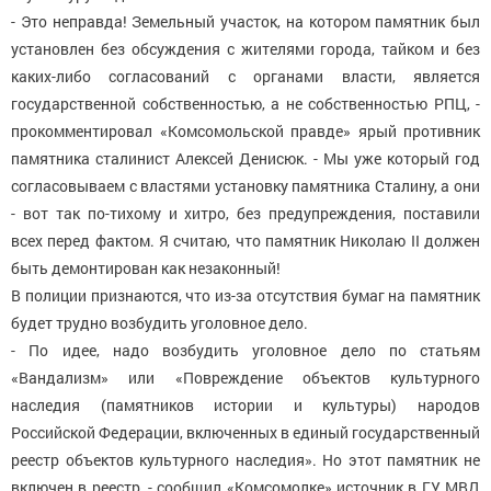
- Это неправда! Земельный участок, на котором памятник был
установлен без обсуждения с жителями города, тайком и без
каких-либо согласований с органами власти, является
государственной собственностью, а не собственностью РПЦ, -
прокомментировал «Комсомольской правде» ярый противник
памятника сталинист Алексей Денисюк. - Мы уже который год
согласовываем с властями установку памятника Сталину, а они
- вот так по-тихому и хитро, без предупреждения, поставили
всех перед фактом. Я считаю, что памятник Николаю II должен
быть демонтирован как незаконный!
В полиции признаются, что из-за отсутствия бумаг на памятник
будет трудно возбудить уголовное дело.
- По идее, надо возбудить уголовное дело по статьям
«Вандализм» или «Повреждение объектов культурного
наследия (памятников истории и культуры) народов
Российской Федерации, включенных в единый государственный
реестр объектов культурного наследия». Но этот памятник не
включен в реестр, - сообщил «Комсомолке» источник в ГУ МВД