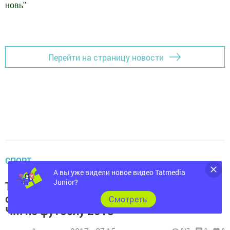
новь
"
Добавить Шешминскую новь в Яндекс.Новости
Перейти на страницу новости
СПОРТ
А вы уже видели новое видео Tatmedia
Junior?
Татарстанцев призывают заранее
оформить загранпаспорта в преддверии
Cмотреть
ЧМ по футболу 2018