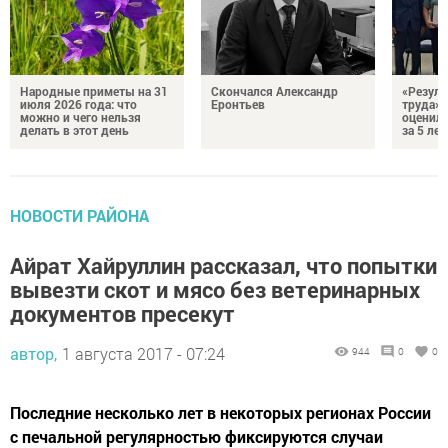
Народные приметы на 31
Скончался Александр
«Резуль
июля 2026 года: что
Еронтьев
труда»
можно и чего нельзя
оценили
делать в этот день
за 5 лет
НОВОСТИ РАЙОНА
Айрат Хайруллин рассказал, что попытки
вывезти скот и мясо без ветеринарных
документов пресекут
автор,
1 августа 2017 - 07:24
944
0
0
Последние несколько лет в некоторых регионах России
с печальной регулярностью фиксируются случаи