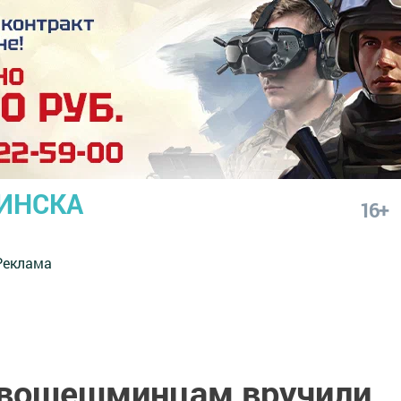
ИНСКА
16+
Реклама
вошешминцам вручили