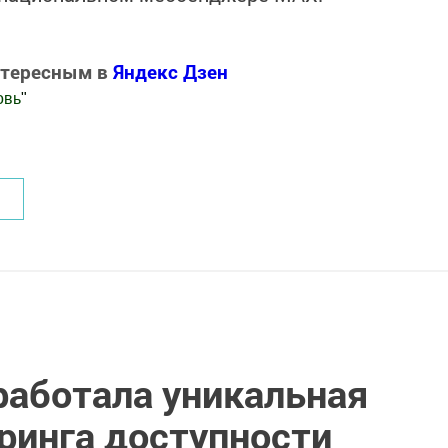
нтересным в
Яндекс Дзен
овь
"
.Новости
работала уникальная
ринга доступности