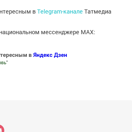
интересным в
Telegram-канале
Татмедиа
в национальном мессенджере MАХ:
нтересным в
Яндекс Дзен
овь
"
.Новости