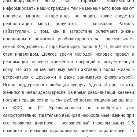
абсорбирующего белья. Мы стараемся максимально
информировать наших граждан, тем не менее, часто возникают
вопросы: многие татарстанцы не знают, какие средства
реабилитации могут получить», - рассказал Рамиль
Гайзатуллин. О том, как в Татарстане облегчают жизнь
инвалидам и помогают реабилитироваться - рассказывает
семья Кондыревых. Игорь Кондырев попал в ДТП, после этого
стал инвалидом. Долгое время молодой человек провел в
реанимации, перенес множество операций и искусственную
кому. Но это не мешает ему вести активный образ жизни -
встречаться с друзьями и даже заниматься физкультурой.
Игоря поддерживает любящая супруга Аделя. Игорь, кстати,
женился в инвалидном кресле. За время реабилитации казанец
получил свыше сотни тысяч рублей компенсационных выплат
от ФСС по РТ. Кресла-коляски он приобретал уже
самостоятельно, тщательно выбирая необходимые именно при
его сложном диагнозе - осложненный перелом-вывих С-5
позвонка с верхним парапарезом, нижней параплегией. По