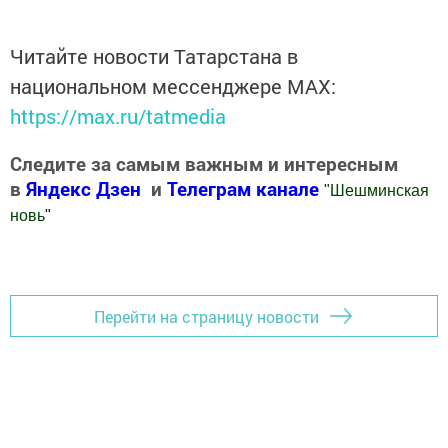
Читайте новости Татарстана в
национальном мессенджере MАХ:
https://max.ru/tatmedia
Следите за самым важным и интересным
в
Яндекс Дзен
и
Телеграм канале
"
Шешминская
новь
"
Добавить Шешминскую новь в Яндекс.Новости
Перейти на страницу новости