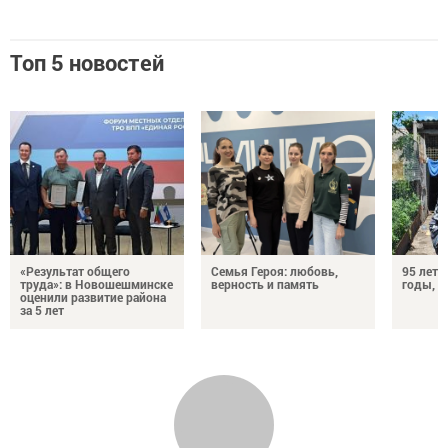
Топ 5 новостей
«Результат общего
Семья Героя: любовь,
95 лет 
труда»: в Новошешминске
верность и память
годы, э
оценили развитие района
за 5 лет