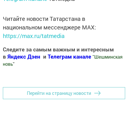
Читайте новости Татарстана в
национальном мессенджере MАХ:
https://max.ru/tatmedia
Следите за самым важным и интересным
в
Яндекс Дзен
и
Телеграм канале
"
Шешминская
новь
"
Добавить Шешминскую новь в Яндекс.Новости
Перейти на страницу новости