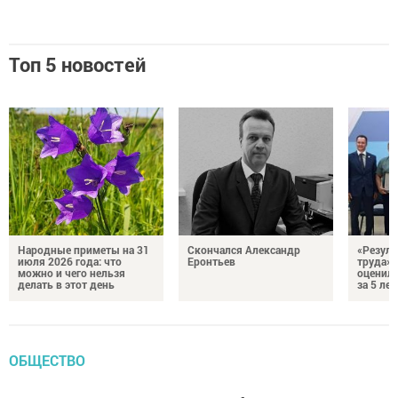
Топ 5 новостей
Народные приметы на 31
Скончался Александр
«Резуль
июля 2026 года: что
Еронтьев
труда»
можно и чего нельзя
оценили
делать в этот день
за 5 лет
ОБЩЕСТВО