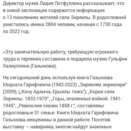
Директор музея Лидия Лотфуллина рассказывает, что
в новой экспозиции содержится информация
о 13 поколениях жителей села Зиреклы. В родословной
уместились имена 2804 человек, начиная с 1730 года
по 2022 год.
«Эту замечательную работу, требующую огромного
труда и терпения составила и подарила музею Гульфия
Халиуллина (Газымова).
На сегодняшний день используя книги Газымова
Мидхата Гарифовича (1942-2022) „Зиреклем зирекләре“
(2009), („Кичу Адамча, Ерыклы тожъ“), „Корни села
Зиреклы. 1832-1970“, „Годы, опаленные войной. 1941-
1945“, „Ревизские сказки 1858 г.“, составлены
родословные 31 семьи. Книги Мидхата Гарифовича
Газымова неоценимы в данной работе. Посетив
выставку — наверняка, многие найдут знакомые