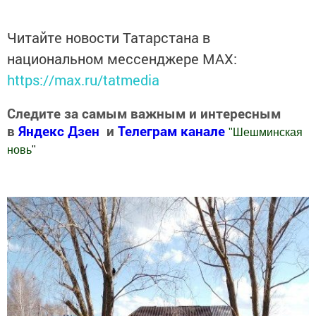
Читайте новости Татарстана в
национальном мессенджере MАХ:
https://max.ru/tatmedia
Следите за самым важным и интересным
в
Яндекс Дзен
и
Телеграм канале
"
Шешминская
новь
"
Добавить Шешминскую новь в Яндекс.Новости