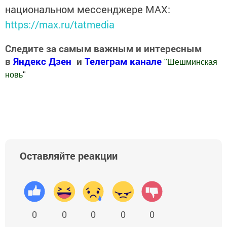
национальном мессенджере MАХ:
https://max.ru/tatmedia
Следите за самым важным и интересным
в
Яндекс Дзен
и
Телеграм канале
"
Шешминская
новь
"
Добавить Шешминскую новь в Яндекс.Новости
Оставляйте реакции
0
0
0
0
0