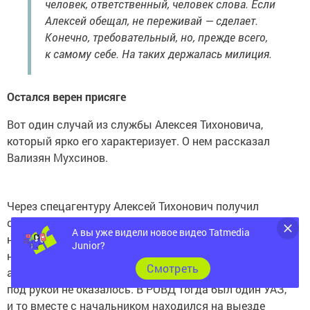
человек, ответственный, человек слова. Если
Алексей обещал, не переживай — сделает.
Конечно, требовательный, но, прежде всего,
к самому себе. На таких держалась милиция.
Остался верен присяге
Вот один случай из службы Алексея Тихоновича,
который ярко его характеризует. О нем рассказал
Вализян Мухсинов.
Через спецагентуру Алексей Тихонович получил
срочную информацию, что преступник, который
А вы уже видели новое видео Tatmedia
находился в розыске за изнасилование, через
Junior?
несколько часов будет на Чистопольском
Cмотреть
автовоказале. Но в этот момент служебной машины
под рукой не оказалось. В РОВД тогда был один УАЗ,
и то вместе с начальником находился на выезде