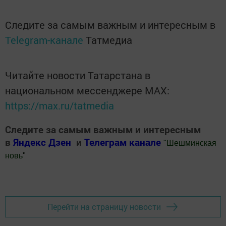
Следите за самым важным и интересным в
Telegram-канале
Татмедиа
Читайте новости Татарстана в
национальном мессенджере MАХ:
https://max.ru/tatmedia
Следите за самым важным и интересным
в
Яндекс Дзен
и
Телеграм канале
"
Шешминская
новь
"
Добавить Шешминскую новь в Яндекс.Новости
Перейти на страницу новости