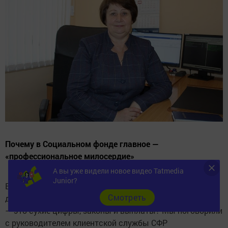
Почему в Социальном фонде главное —
«профессиональное милосердие»
А вы уже видели новое видео Tatmedia
Junior?
В День социального работника принято говорить о
Cмотреть
доброте и сострадании. Но как быть, если твоя работа
— это сухие цифры, законы и выплаты? Мы поговорили
с руководителем клиентской службы СФР