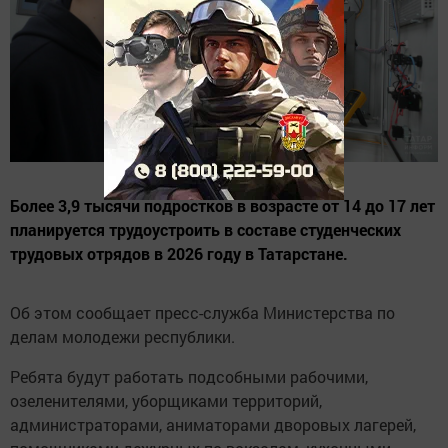
Более 3,9 тысячи подростков в возрасте от 14 до 17 лет
планируется трудоустроить в составе студенческих
трудовых отрядов в 2026 году в Татарстане.
Об этом сообщает пресс-служба Министерства по
делам молодежи республики.
Ребята будут работать подсобными рабочими,
озеленителями, уборщиками территорий,
администраторами, аниматорами дворовых лагерей,