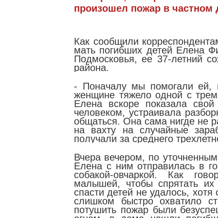
произошел
пожар
в частном 
Как сообщили корреспондентам
мать погибших детей Елена 
Подмосковья, ее 37-летний с
района.
- Поначалу мы помогали ей, 
женщине тяжело одной с тремя
Елена вскоре показала свой
человеком, устраивала разбор
общаться. Она сама нигде не р
на вахту на случайные зара
получали за среднего трехлетн
Вчера вечером, по уточненным
Елена с ним отправилась в го
собакой-овчаркой. Как гов
малышей, чтобы спрятать их
спасти детей не удалось, хотя
слишком быстро охватило ст
потушить пожар были безуспе