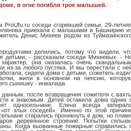
доме, в огне погибли трое малышей.
 ProUfu.ru соседи сгоревшей семьи, 29-летня
Филинова приехала с малышами в Башкирию и
ожитель Денис Михеев родом из Туймазинског
продуктами делились, потому что видели, чт
 детьми, - рассказали соседи Михеевых. - Н
 характер, она оказалась очень скандальны
ки из-за любого пустяка. И мы перестали с не
аботала, сидела дома с детьми, сожитель езди
ботки, жили в основном на пенсию, котору
его сынишку - инвалида.
 данным, после возвращения сожителя с вахт
сти к знакомым. Детей оставила дома одних 
орят односельчане, Елена всегда запирал
 «от злых соседей». Именно по этой причин
 сельчане старались проникнуть в дом, но плам
арое деревянное строение. Попытки сельча
шны. Когда вызванные пожарные справились 