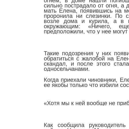
огнем, в доме нашли погибш
сильно пострадало от огня, а 
мать Елена, появившись на ме
проронила ни слезинки. По 
возле дома и курила, а в 
окружающим: «Ничего, е
предположили, что у нее могут
Такие подозрения у них появи
обратиться с жалобой на Еле
скандал, и после этого стал
односельчанами.
Когда приехали чиновники, Еле
ее якобы только что избили со
«Хотя мы к ней вообще не при
Как сообщила руководитель 