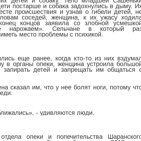
их детей и собаку. Тело младшей Сашеньк
дети постарше и собака задохнулись в дыму. И
сте происшествия и узнав о гибели детей, н
словам соседей, женщина, к их ужасу ходил
конец концов заявила со злобной усмешко
ще нарожаем». Сельчане в который ра
 иметь место проблемы с психикой.
лись еще ранее, когда кто-то из них вздума
ну в органы опеки, женщина устроила большо
а запирать детей и запрещать им общаться 
на сказал им, что у нее болят ноги, потому чт
седи.
ближались», - удивляются люди.
отдела опеки и попечительства Шаранског