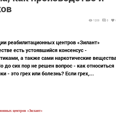
ков
1203
0
ции реабилитационных центров «Зилант»
естве есть устоявшийся консенсус -
отиками, а также сами наркотические веществ
 до сих пор не решен вопрос - как относиться
и - это грех или болезнь? Если грех,...
ионных центров «Зилант»