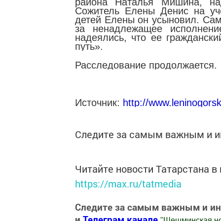
района Наталья Мишина, на
Сожитель Елены Денис на уче
детей Елены он усыновил. Сам
за ненадлежащее исполнение
надеялись, что ее гражданск
путь».
Расследование продолжается.
Источник:
http://www.leninogors
Следите за самым важным и 
Читайте новости Татарстана 
https://max.ru/tatmedia
Следите за самым важным и и
и
Телеграм канале
"
Шешминская н