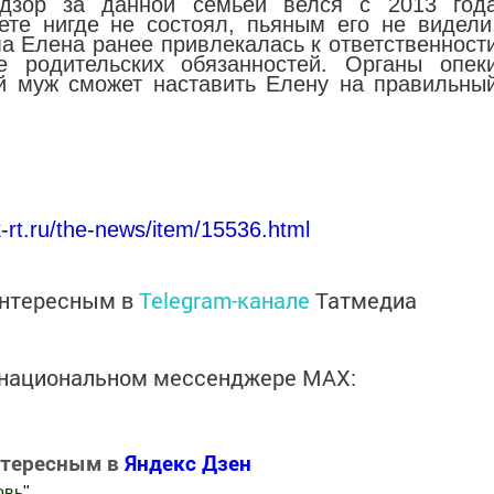
дзор за данной семьей велся с 2013 год
те нигде не состоял, пьяным его не видели
а Елена ранее привлекалась к ответственност
 родительских обязанностей. Органы опек
ий муж сможет наставить Елену на правильны
k-rt.ru/the-news/item/15536.html
интересным в
Telegram-канале
Татмедиа
в национальном мессенджере MАХ:
нтересным в
Яндекс Дзен
овь
"