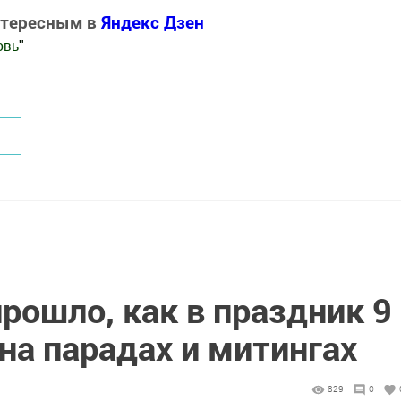
нтересным в
Яндекс Дзен
овь
"
.Новости
прошло, как в праздник 9
на парадах и митингах
829
0