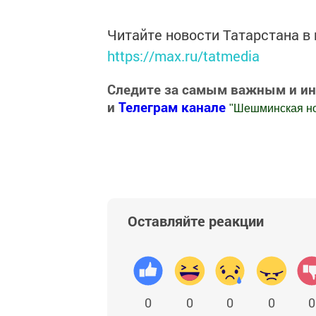
Читайте новости Татарстана 
https://max.ru/tatmedia
Следите за самым важным и и
и
Телеграм канале
"
Шешминская н
Добавить Шешминскую новь в Яндекс
Оставляйте реакции
0
0
0
0
0