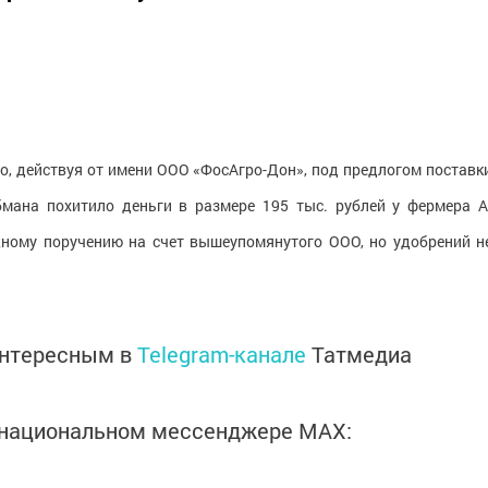
цо, действуя от имени ООО «ФосАгро-Дон», под предлогом поставк
бмана похитило деньги в размере 195 тыс. рублей у фермера А
жному поручению на счет вышеупомянутого ООО, но удобрений н
интересным в
Telegram-канале
Татмедиа
в национальном мессенджере MАХ: