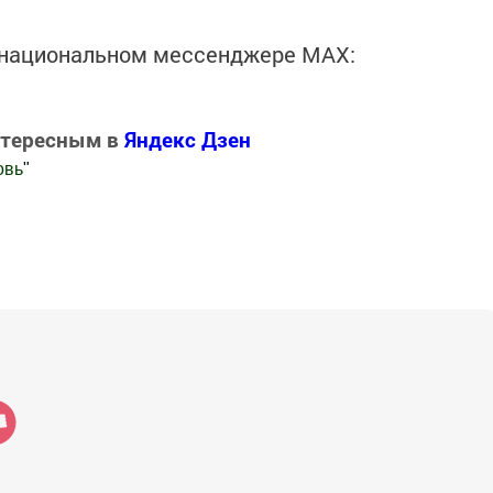
в национальном мессенджере MАХ:
нтересным в
Яндекс Дзен
овь
"
.Новости