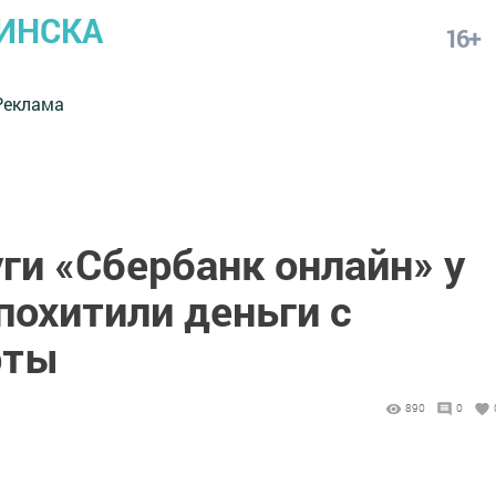
ИНСКА
16+
Реклама
ги «Сбербанк онлайн» у
охитили деньги с
рты
890
0