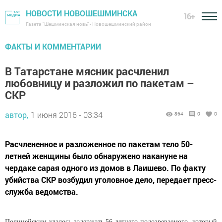
НОВОСТИ НОВОШЕШМИНСКА
16+
Газета "Шешминская новь" - Новошешминский район
ФАКТЫ И КОММЕНТАРИИ
В Татарстане мясник расчленил
любовницу и разложил по пакетам –
СКР
автор,
1 июня 2016 - 03:34
864
0
0
Расчлененное и разложенное по пакетам тело 50-
летней женщины было обнаружено накануне на
чердаке сарая одного из домов в Лаишево. По факту
убийства СКР возбудил уголовное дело, передает пресс-
служба ведомства.
Полицейским удалось задержать 56-летнего подозреваемого, который