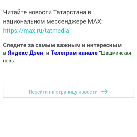
Читайте новости Татарстана в
национальном мессенджере MАХ:
https://max.ru/tatmedia
Следите за самым важным и интересным
в
Яндекс Дзен
и
Телеграм канале
"
Шешминская
новь
"
Добавить Шешминскую новь в Яндекс.Новости
Перейти на страницу новости