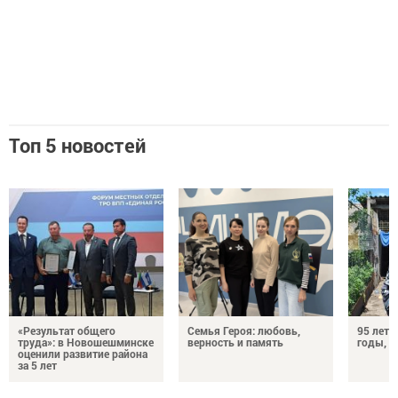
Топ 5 новостей
«Результат общего
Семья Героя: любовь,
95 лет 
труда»: в Новошешминске
верность и память
годы, э
оценили развитие района
за 5 лет