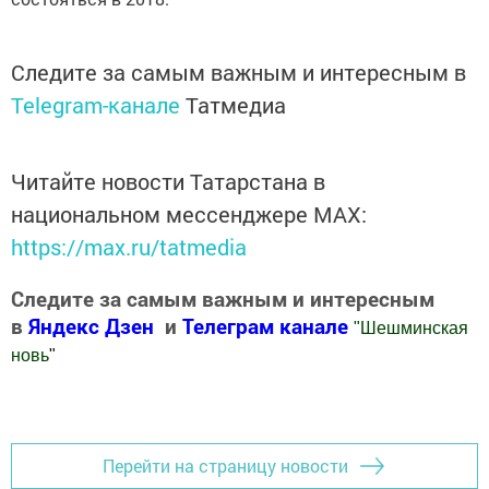
Следите за самым важным и интересным в
Telegram-канале
Татмедиа
Читайте новости Татарстана в
национальном мессенджере MАХ:
https://max.ru/tatmedia
Следите за самым важным и интересным
в
Яндекс Дзен
и
Телеграм канале
"
Шешминская
новь
"
Добавить Шешминскую новь в Яндекс.Новости
Перейти на страницу новости