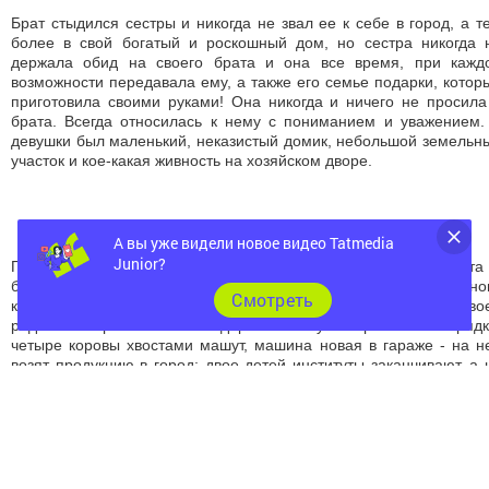
а зимой жила на то, что удалось собрать в теплое время года.
Брат стыдился сестры и никогда не звал ее к себе в город, а тем
более в свой богатый и роскошный дом, но сестра никогда не
держала обид на своего брата и она все время, при каждой
возможности передавала ему, а также его семье подарки,
которые приготовила своими руками! Она никогда и ничего не
просила у брата. Всегда относилась к нему с пониманием и
уважением. У девушки был маленький, неказистый домик,
небольшой земельный участок и кое-какая живность на
хозяйском дворе.
А вы уже видели новое видео Tatmedia
Junior?
Cмотреть
Прошло много лет… и однажды кинули компаньоны брата с
бизнесом. Его жена ушла к другому, сын стал наркоманом,
квартиру отобрали за долги. Тут-то и вспомнил брат о своей
родной сестре и поехал в деревню…А у сестры все в порядке:
четыре коровы хвостами машут, машина новая в гараже - на
ней возят продукцию в город; двое детей институты
заканчивают, а на стол накрыла - так глаза разбегаются, все
свое, вкуснющее, свежайшее!!!