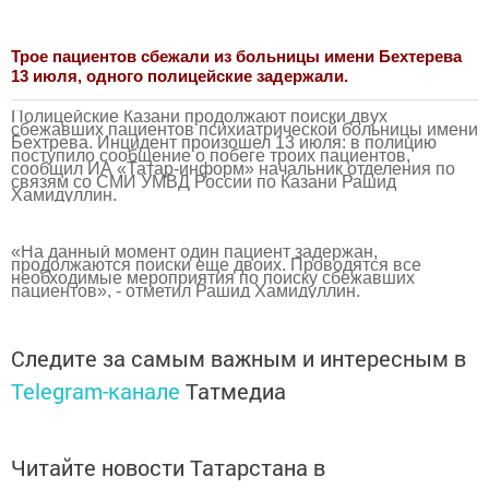
Трое пациентов сбежали из больницы имени Бехтерева
13 июля, одного полицейские задержали.
Полицейские Казани продолжают поиски двух
сбежавших пациентов психиатрической больницы имени
Бехтрева. Инцидент произошел 13 июля: в полицию
поступило сообщение о побеге троих пациентов,
сообщил ИА «Татар-информ» начальник отделения по
связям со СМИ УМВД России по Казани Рашид
Хамидуллин.
«На данный момент один пациент задержан,
продолжаются поиски еще двоих. Проводятся все
необходимые мероприятия по поиску сбежавших
пациентов», - отметил Рашид Хамидуллин.
Следите за самым важным и интересным в
Telegram-канале
Татмедиа
Читайте новости Татарстана в