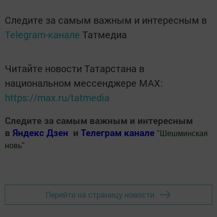
Следите за самым важным и интересным в
Telegram-канале
Татмедиа
Читайте новости Татарстана в
национальном мессенджере MАХ:
https://max.ru/tatmedia
Следите за самым важным и интересным
в
Яндекс Дзен
и
Телеграм канале
"
Шешминская
новь
"
Добавить Шешминскую новь в Яндекс.Новости
Перейти на страницу новости