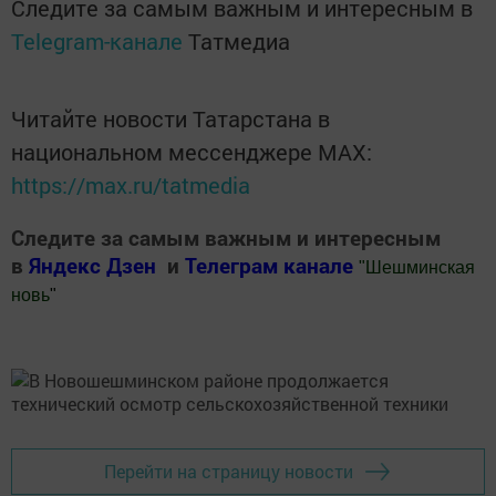
Следите за самым важным и интересным в
Telegram-канале
Татмедиа
Читайте новости Татарстана в
национальном мессенджере MАХ:
https://max.ru/tatmedia
Следите за самым важным и интересным
в
Яндекс Дзен
и
Телеграм канале
"
Шешминская
новь
"
Добавить Шешминскую новь в Яндекс.Новости
Перейти на страницу новости