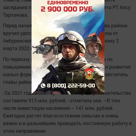
заседания приняла участие депутат Госсовета РТ Алсу
Тарханова.
Перед началом рассмотрения вопросов глава района
вручил удостоверение депутата Совета района от
Акбуринского СП Рафису Насырову, избранному 2
марта 2022 года.
По первому вопросу с информацией о мерах по
повышению деловой активности населения и развития
малых форм хозяйствования выступила заместитель
главы района Надежда Попкова.
-За 2021 год инвестиции малого предпринимательства
составили 913 млн. рублей, - отметила она. –В том
числе инвестиции населения – 141 млн. рублей.
Ежегодно растет благосостояние сельчан и очень
важно и в дальнейшем проводить постоянную работу в
этом направлении.