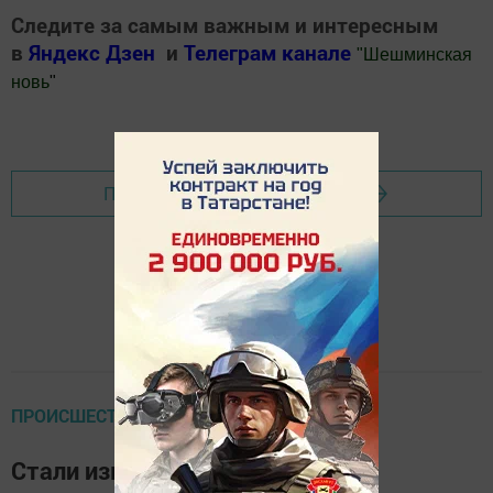
Следите за самым важным и интересным
в
Яндекс Дзен
и
Телеграм канале
"
Шешминская
новь
"
Добавить Шешминскую новь в Яндекс.Новости
Перейти на страницу новости
ПРОИСШЕСТВИЯ
Стали известны подробности