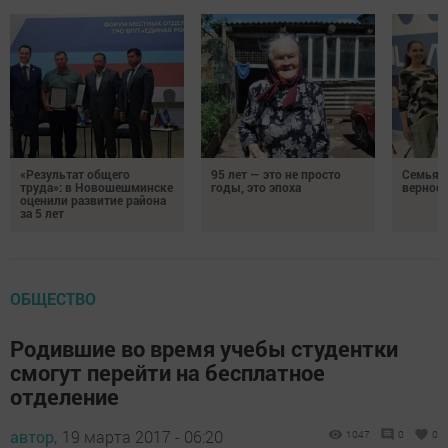
«Результат общего
95 лет — это не просто
Семья Г
труда»: в Новошешминске
годы, это эпоха
верност
оценили развитие района
за 5 лет
ОБЩЕСТВО
Родившие во время учебы студентки
смогут перейти на бесплатное
отделение
автор,
19 марта 2017 - 06:20
1047
0
0