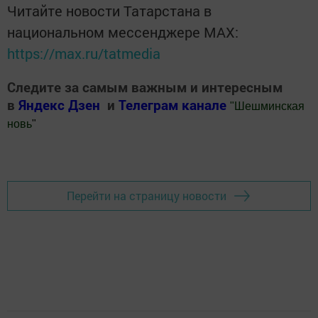
Читайте новости Татарстана в
национальном мессенджере MАХ:
https://max.ru/tatmedia
Следите за самым важным и интересным
в
Яндекс Дзен
и
Телеграм канале
"
Шешминская
новь
"
Добавить Шешминскую новь в Яндекс.Новости
Перейти на страницу новости