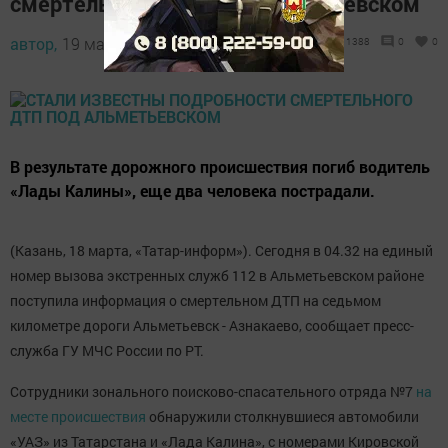
смертельного ДТП под Альметьевском
автор,
19 марта 2017 - 15:46
1388
0
0
В результате дорожного происшествия погиб водитель
«Лады Калины», еще два человека пострадали.
(Казань, 18 марта, «Татар-информ»). Сегодня в 04.32 на единый
номер вызова экстренных служб 112 в Альметьевском районе
поступила информация о смертельном ДТП на седьмом
километре дороги Альметьевск - Азнакаево, сообщает пресс-
служба ГУ МЧС России по РТ.
Сотрудники зонального поисково-спасательного отряда №7
на
месте происшествия
обнаружили столкнувшиеся автомобили
«УАЗ» из Татарстана и «Лада Калина», с номерами Кировской