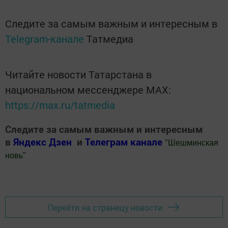
Следите за самым важным и интересным в
Telegram-канале
Татмедиа
Читайте новости Татарстана в
национальном мессенджере MАХ:
https://max.ru/tatmedia
Следите за самым важным и интересным
в
Яндекс Дзен
и
Телеграм канале
"
Шешминская
новь
"
Добавить Шешминскую новь в Яндекс.Новости
Перейти на страницу новости