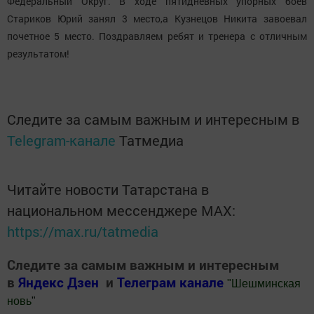
Федеральный Округ. В ходе пятидневных упорных боев
Стариков Юрий занял 3 место,а Кузнецов Никита завоевал
почетное 5 место. Поздравляем ребят и тренера с отличным
результатом!
Следите за самым важным и интересным в
Telegram-канале
Татмедиа
Читайте новости Татарстана в
национальном мессенджере MАХ:
https://max.ru/tatmedia
Следите за самым важным и интересным
в
Яндекс Дзен
и
Телеграм канале
"
Шешминская
новь
"