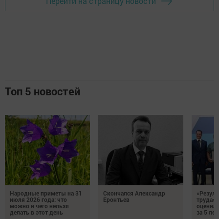
Перейти на страницу новости
Топ 5 новостей
Народные приметы на 31
Скончался Александр
«Резуль
июля 2026 года: что
Еронтьев
труда»
можно и чего нельзя
оценили
делать в этот день
за 5 лет