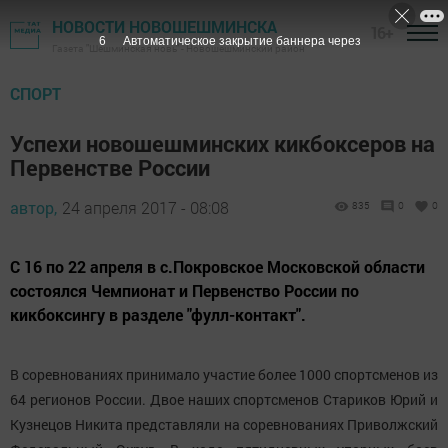
НОВОСТИ НОВОШЕШМИНСКА
16+
5
Автоматическое закрытие баннера через
Газета "Шешминская новь" - Новошешминский район
СПОРТ
Успехи новошешминских кикбоксеров на
Первенстве России
автор,
24 апреля 2017 - 08:08
835
0
0
С 16 по 22 апреля в с.Покровское Московской области
состоялся Чемпионат и Первенство России по
кикбоксингу в разделе "фулл-контакт".
В соревнованиях принимало участие более 1000 спортсменов из
64 регионов России. Двое наших спортсменов Стариков Юрий и
Кузнецов Никита представляли на соревнованиях Приволжский