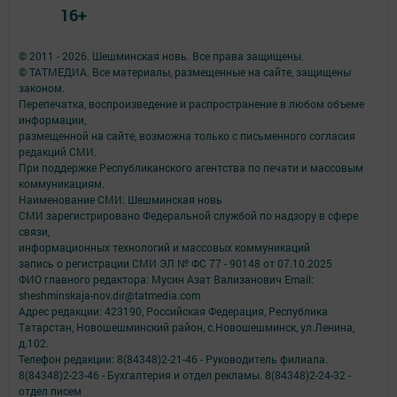
16+
© 2011 - 2026. Шешминская новь. Все права защищены.
© ТАТМЕДИА. Все материалы, размещенные на сайте, защищены
законом.
Перепечатка, воспроизведение и распространение в любом объеме
информации,
размещенной на сайте, возможна только с письменного согласия
редакций СМИ.
При поддержке Республиканского агентства по печати и массовым
коммуникациям.
Наименование СМИ: Шешминская новь
СМИ зарегистрировано Федеральной службой по надзору в сфере
связи,
информационных технологий и массовых коммуникаций
запись о регистрации СМИ ЭЛ № ФС 77 - 90148 от 07.10.2025
ФИО главного редактора: Мусин Азат Вализанович Email:
sheshminskaja-nov.dir@tatmedia.com
Адрес редакции: 423190, Российская Федерация, Республика
Татарстан, Новошешминский район, с.Новошешминск, ул.Ленина,
д.102.
Телефон редакции: 8(84348)2-21-46 - Руководитель филиала.
8(84348)2-23-46 - Бухгалтерия и отдел рекламы. 8(84348)2-24-32 -
отдел писем