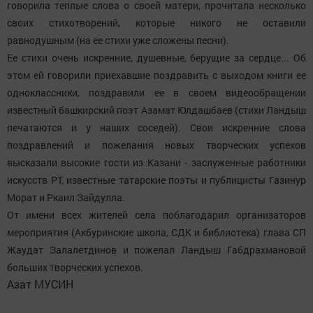
говорила теплые слова о своей матери, прочитала несколько
своих стихотворений, которые никого не оставили
равнодушным (на ее стихи уже сложены песни).
Ее стихи очень искренние, душевные, берущие за сердце... Об
этом ей говорили приехавшие поздравить с выходом книги ее
одноклассники, поздравили ее в своем видеообращении
известный башкирский поэт Азамат Юлдашбаев (стихи Ландыш
печатаются и у наших соседей). Свои искренние слова
поздравлений и пожелания новых творческих успехов
высказали высокие гости из Казани - заслуженные работники
искусств РТ, известные татарские поэты и публицисты Газинур
Морат и Ркаил Зайдулла.
От имени всех жителей села поблагодарил организаторов
мероприятия (Акбуринские школа, СДК и библиотека) глава СП
Жаудат Залалетдинов и пожелал Ландыш Габдрахмановой
больших творческих успехов.
Азат МУСИН