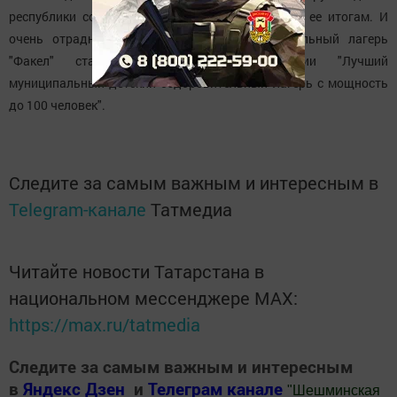
республики состоялось награждение лучших по ее итогам. И
очень отрадно, что наш детский оздоровительный лагерь
"Факел" стал победителем в номинации "Лучший
муниципальный детский оздоровительный лагерь с мощность
до 100 человек".
Следите за самым важным и интересным в
Telegram-канале
Татмедиа
Читайте новости Татарстана в
национальном мессенджере MАХ:
https://max.ru/tatmedia
Следите за самым важным и интересным
в
Яндекс Дзен
и
Телеграм канале
"
Шешминская