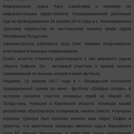
Федеральный судья Алсу Сахабиева и инженер по
информатизации представляли Новошешминский районный
суд на проводившемся 26 апреля 2014 года в с. Новошешминск
третьему первенству по настольному теннису среди судов
Республики Татарстан.
Администратор районного суда Олег Зевакин неоднократно
участвовал в лыжных соревнованиях.
Особо хочется отметить работающего у нас мирового судью
Айрата Сафина. Он - активный участник и призер многих
соревнований по лыжам, хоккею и мини-футболу.
Недавно, 15 апреля 2017 года в г. Йошкар-оле состоялся
традиционный турнир по мини - футболу «Добрые соседи», в
котором приняли участие команды судей из Марий Эл,
Татарстана, Чувашии и Кировской области. Команда нашей
республики, обыграв всех соперников, заняла I место. А лучшим
игроком турнира был признан именно наш Айрат Сафин и
приятно, что капитаном команды являлся судья Верховного
суда РТ Ильгиз Загидуллин, в 1988-1990 годах работавший