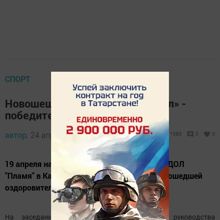
СПОРТ
Новошешминский лагерь «Факел» -
победитель номинации
автор,
24 апреля 2017 - 06:33
1080
0
0
19 апреля на пленарном заседании на базе ДОЛ
"Пламя" в Казани были подведены итоги прошедшей
оздоровительной компании 2016 года.
На заседании с участием представителей руководства