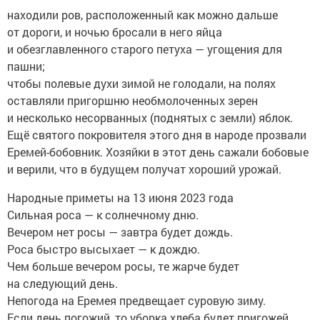
находили ров, расположенный как можно дальше
от дороги, и ночью бросали в него яйца
и обезглавленного старого петуха — угощения для
пашни;
чтобы полевые духи зимой не голодали, на полях
оставляли пригоршню необмолоченных зерен
и несколько несорванных (поднятых с земли) яблок.
Ещё святого покровителя этого дня в народе прозвали
Еремей-бобовник. Хозяйки в этот день сажали бобовые
и верили, что в будущем получат хороший урожай.
Народные приметы на 13 июня 2023 года
Сильная роса — к солнечному дню.
Вечером нет росы — завтра будет дождь.
Роса быстро высыхает — к дождю.
Чем больше вечером росы, те жарче будет
на следующий день.
Непогода на Еремея предвещает суровую зиму.
Если день погожий, то уборка хлеба будет пригожей.