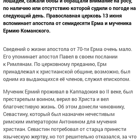
лошадей, сажали бобы и обращали внимание на росу,
по наличию или отсутствию которой судили о погоде на
следующий день. Православная церковь 13 июня
вспоминает апостола от семидесяти Ерма и мученика
Ермию Команского.
Сведений о жизни апостола от 70-ти Ерма очень мало.
Его упоминает апостол Павел в своем послании
к Римлянам. По церковному преданию, Ерм
принадлежал к христианской общине, возможно, был
одним из выдающихся её членов, служил епископом.
Мученик Ермий проживал в Каппадокия во II веке, был
престарелым воином, верил во Христа и вел
благочестивую жизнь. Об этом донесли чиновнику,
Севастину, который был назначен нечестивым
римским императором Антонином для мучения
христиан. Севастин потребовал от старца принести
языческую жертву, но тот решительно отказался, за что