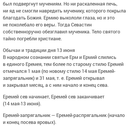
был подвергнут мучениям. Но ни раскаленная печь,
ни яд не смогли навредить мученику, которого покрыла
благодать Божия. Ермию выкололи глаза, но и это
не поколебало его веры. Тогда Севастин
собственноручно обезглавил мученика. Тело святого
тайно погребли христиане.
Обычаи и традиции дня 13 июня
В народном сознании святые Ерм и Ермий слились
в единого Еремея, тем более по старому стилю Еремей
отмечался 1 мая (по новому стилю 14 мая Еремей-
запрягальник) и 31 мая, т. е. Еремей открывал
и закрывал месяц, а с ним начало и конец сева.
Еремей сев начинает, Еремей сев заканчивает
(14 мая-13 июня).
Еремей-запрягальник — Еремей-распрягальник (начало
и конец посева яровых).