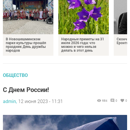
В Новошешминском
Народные приметы на 31
Сконча
парке культуры прошёл
июля 2026 года: что
Еронть
праздник День дружбы
можно и чего нельзя
народов
делать в этот день
ОБЩЕСТВО
С Днем России!
admin,
12 июня 2023 - 11:31
684
0
0