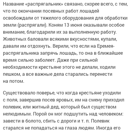
Название «распрягальник» связано, скорее всего, с тем,
что по окончании посевных работ лошадей
освобождали от тяжелого оборудования для обработки
земли (распрягали). Коням 13 июня оказывали особое
внимание, благодарили их за выполненную работу.
Животных баловали всякими вкусностями, купали,
давали им отдохнуть. Верили, что если на Еремея-
распрягальника запрячь лошадь, то она в ближайшее
время сильно заболеет. Даже при сильной
необходимости крестьяне этого не делали, ходили
пешком, а все важные дела старались перенести
на потом.
Существовало поверье, что когда крестьяне уходили
с поля, завершив посев яровых, им на смену приходил
полевик, или житный дед, который был существом
нелюдимым. Порой он мог подшутить над человеком:
завести в болото, сбить с дороги и т. п. Полевик
старался не попадаться на глаза людям. Иногда его