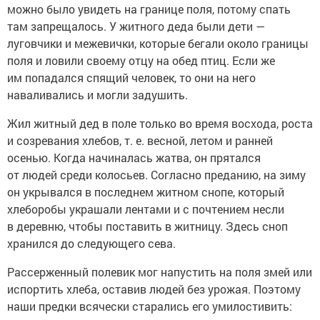
можно было увидеть на границе поля, потому спать
там запрещалось. У житного деда были дети —
луговчики и межевички, которые бегали около границы
поля и ловили своему отцу на обед птиц. Если же
им попадался спящий человек, то они на него
наваливались и могли задушить.
Жил житный дед в поле только во время восхода, роста
и созревания хлебов, т. е. весной, летом и ранней
осенью. Когда начиналась жатва, он прятался
от людей среди колосьев. Согласно преданию, на зиму
он укрывался в последнем житном снопе, который
хлеборобы украшали лентами и с почтением несли
в деревню, чтобы поставить в житницу. Здесь сноп
хранился до следующего сева.
Рассерженный полевик мог напустить на поля змей или
испортить хлеба, оставив людей без урожая. Поэтому
наши предки всячески старались его умилостивить: