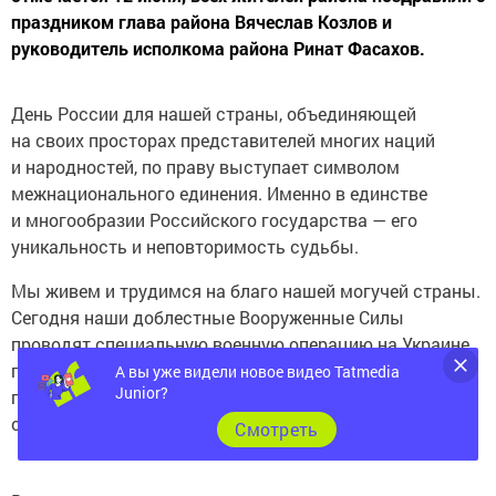
праздником глава района Вячеслав Козлов и
руководитель исполкома района Ринат Фасахов.
День России для нашей страны, объединяющей
на своих просторах представителей многих наций
и народностей, по праву выступает символом
межнационального единения. Именно в единстве
и многообразии Российского государства — его
уникальность и неповторимость судьбы.
Мы живем и трудимся на благо нашей могучей страны.
Сегодня наши доблестные Вооруженные Силы
проводят специальную военную операцию на Украине
по денацификации и демилитаризации этой страны,
А вы уже видели новое видео Tatmedia
Junior?
по защите жителей Донбасса, а в целом — защиты
суверенитета России.
Cмотреть