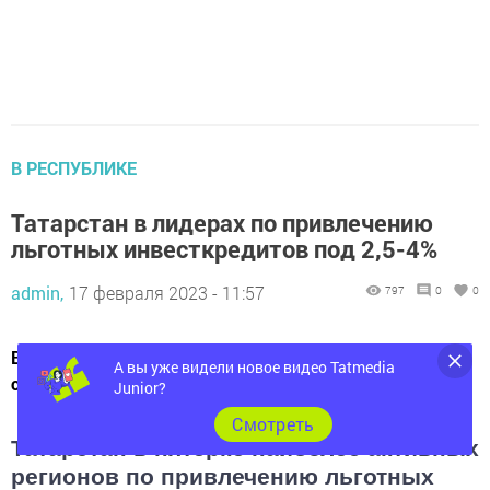
В РЕСПУБЛИКЕ
Татарстан в лидерах по привлечению
льготных инвесткредитов под 2,5-4%
admin,
17 февраля 2023 - 11:57
797
0
0
Всего в России по новой программе около 500 малых и
А вы уже видели новое видео Tatmedia
средних компаний получили 37,4 млрд рублей.
Junior?
Cмотреть
Татарстан в пятёрке наиболее активных
регионов по привлечению льготных