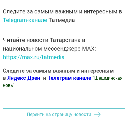
Следите за самым важным и интересным в
Telegram-канале
Татмедиа
Читайте новости Татарстана в
национальном мессенджере MАХ:
https://max.ru/tatmedia
Следите за самым важным и интересным
в
Яндекс Дзен
и
Телеграм канале
"
Шешминская
новь
"
Добавить Шешминскую новь в Яндекс.Новости
Перейти на страницу новости