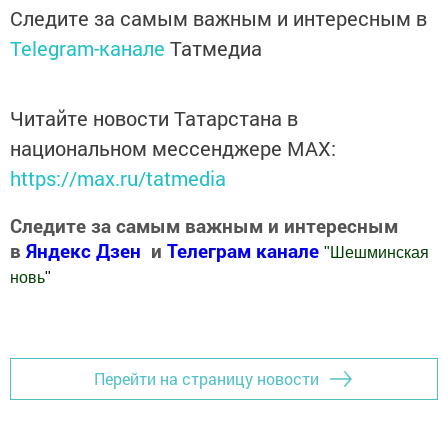
Следите за самым важным и интересным в
Telegram-канале
Татмедиа
Читайте новости Татарстана в
национальном мессенджере MАХ:
https://max.ru/tatmedia
Следите за самым важным и интересным
в
Яндекс Дзен
и
Телеграм канале
"
Шешминская
новь
"
Добавить Шешминскую новь в Яндекс.Новости
Перейти на страницу новости