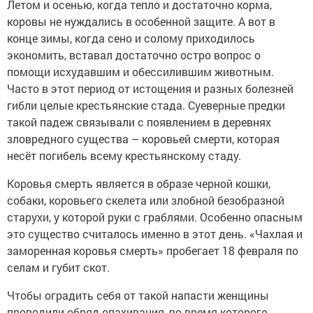
Летом и осенью, когда тепло и достаточно корма,
коровы не нуждались в особенной защите. А вот в
конце зимы, когда сено и солому приходилось
экономить, вставал достаточно остро вопрос о
помощи исхудавшим и обессилившим животным.
Часто в этот период от истощения и разных болезней
гибли целые крестьянские стада. Суеверные предки
такой падеж связывали с появлением в деревнях
зловредного существа – коровьей смерти, которая
несёт погибель всему крестьянскому стаду.
Коровья смерть является в образе черной кошки,
собаки, коровьего скелета или злобной безобразной
старухи, у которой руки с граблями. Особенно опасным
это существо считалось именно в этот день. «Чахлая и
заморенная коровья смерть» пробегает 18 февраля по
селам и губит скот.
Чтобы оградить себя от такой напасти женщины
проводили обряд опахивания, во время которого