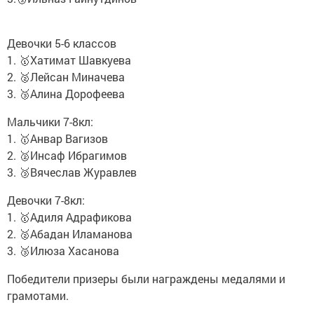
Девочки 5-6 классов
1. 🥇Хатимат Шавкуева
2. 🥈Лейсан Миначева
3. 🥉Алина Дорофеева
Мальчики 7-8кл:
1. 🥇Анвар Вагизов
2. 🥈Инсаф Ибрагимов
3. 🥉Вячеслав Журавлев
Девочки 7-8кл:
1. 🥇Адиля Адрафикова
2. 🥈Абадан Иламанова
3. 🥉Илюза Хасанова
Победители призеры были награждены медалями и
грамотами.