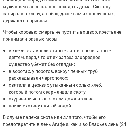
мужчинам запрещалось покидать дома. Скотину
запирали в хлеву, а собак, даже самых послушных,
держали на привязи.
Чтобы коровью смерть не пустить во двор, крестьяне
принимали разные меры:
в хлеве оставляли старые лапти, пропитанные
дёгтем, веря, что от их запаха зловредное
существо убежит без оглядки;
в воротах, у порогов, вокруг печных труб
раскладывали чертополох;
святили в церквях утыканный солью хлеб,
который потом скармливали скоту;
окуривали чертополохом дома и хлева;
поили скотину святой водой.
В случае падежа скота или для того, чтобы его
предотвратить в день Агафьи, как и во Власьев день (24