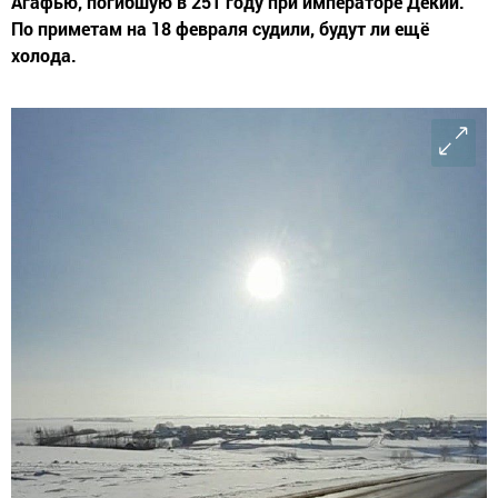
Агафью, погибшую в 251 году при императоре Декии.
По приметам на 18 февраля судили, будут ли ещё
холода.