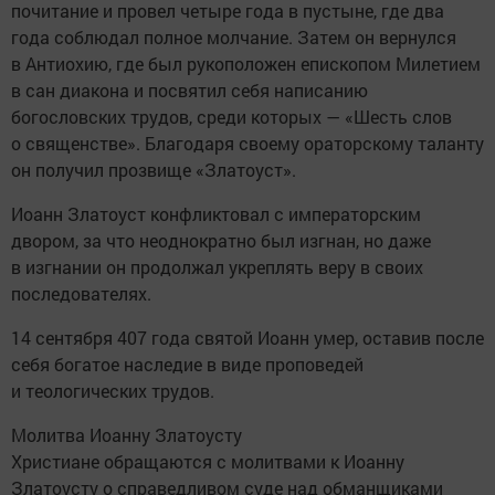
почитание и провел четыре года в пустыне, где два
года соблюдал полное молчание. Затем он вернулся
в Антиохию, где был рукоположен епископом Милетием
в сан диакона и посвятил себя написанию
богословских трудов, среди которых — «Шесть слов
о священстве». Благодаря своему ораторскому таланту
он получил прозвище «Златоуст».
Иоанн Златоуст конфликтовал с императорским
двором, за что неоднократно был изгнан, но даже
в изгнании он продолжал укреплять веру в своих
последователях.
14 сентября 407 года святой Иоанн умер, оставив после
себя богатое наследие в виде проповедей
и теологических трудов.
Молитва Иоанну Златоусту
Христиане обращаются с молитвами к Иоанну
Златоусту о справедливом суде над обманщиками