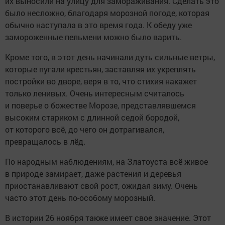
их выносили на улицу для замораживания. Сделать это
было несложно, благодаря морозной погоде, которая
обычно наступала в это время года. К обеду уже
замороженные пельмени можно было варить.
Кроме того, в этот день начинали дуть сильные ветры,
которые пугали крестьян, заставляя их укреплять
постройки во дворе, веря в то, что стихия накажет
только ленивых. Очень интересным считалось
и поверье о божестве Морозе, представлявшемся
высоким стариком с длинной седой бородой,
от которого всё, до чего он дотрагивался,
превращалось в лёд.
По народным наблюдениям, на Златоуста всё живое
в природе замирает, даже растения и деревья
приостанавливают свой рост, ожидая зиму. Очень
часто этот день по-особому морозный.
В истории 26 ноября также имеет свое значение. Этот