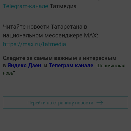
Telegram-канале
Татмедиа
Читайте новости Татарстана в
национальном мессенджере MАХ:
https://max.ru/tatmedia
Следите за самым важным и интересным
в
Яндекс Дзен
и
Телеграм канале
"
Шешминская
новь
"
Добавить Шешминскую новь в Яндекс.Новости
Перейти на страницу новости