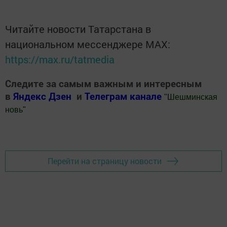
Читайте новости Татарстана в
национальном мессенджере MАХ:
https://max.ru/tatmedia
Следите за самым важным и интересным
в
Яндекс Дзен
и
Телеграм канале
"
Шешминская
новь
"
Добавить Шешминскую новь в Яндекс.Новости
Перейти на страницу новости