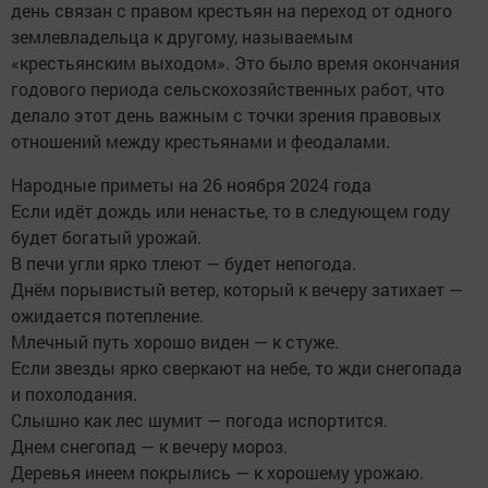
день связан с правом крестьян на переход от одного
землевладельца к другому, называемым
«крестьянским выходом». Это было время окончания
годового периода сельскохозяйственных работ, что
делало этот день важным с точки зрения правовых
отношений между крестьянами и феодалами.
Народные приметы на 26 ноября 2024 года
Если идёт дождь или ненастье, то в следующем году
будет богатый урожай.
В печи угли ярко тлеют — будет непогода.
Днём порывистый ветер, который к вечеру затихает —
ожидается потепление.
Млечный путь хорошо виден — к стуже.
Если звезды ярко сверкают на небе, то жди снегопада
и похолодания.
Слышно как лес шумит — погода испортится.
Днем снегопад — к вечеру мороз.
Деревья инеем покрылись — к хорошему урожаю.