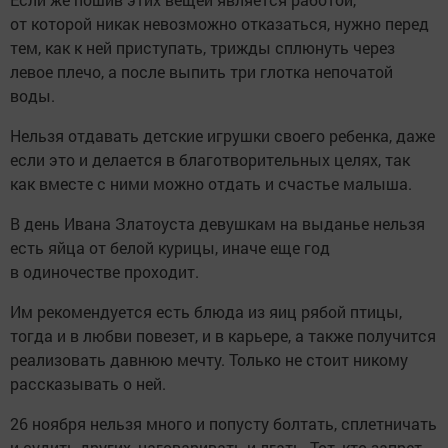
от которой никак невозможно отказаться, нужно перед
тем, как к ней приступать, трижды сплюнуть через
левое плечо, а после выпить три глотка непочатой
воды.
Нельзя отдавать детские игрушки своего ребенка, даже
если это и делается в благотворительных целях, так
как вместе с ними можно отдать и счастье малыша.
В день Ивана Златоуста девушкам на выданье нельзя
есть яйца от белой курицы, иначе еще год
в одиночестве проходит.
Им рекомендуется есть блюда из яиц рябой птицы,
тогда и в любви повезет, и в карьере, а также получится
реализовать давнюю мечту. Только не стоит никому
рассказывать о ней.
26 ноября нельзя много и попусту болтать, сплетничать
и судить других, наговаривать и лгать. Тот, кто запрет