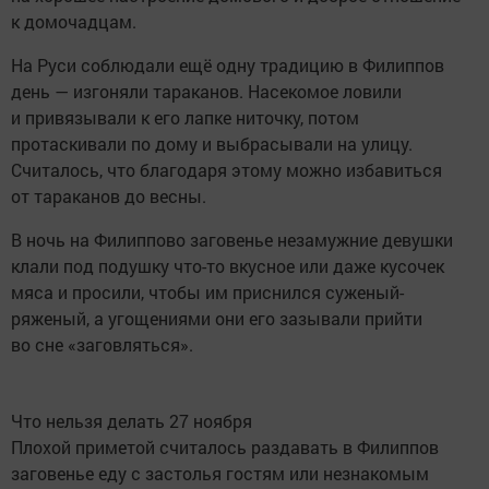
к домочадцам.
На Руси соблюдали ещё одну традицию в Филиппов
день — изгоняли тараканов. Насекомое ловили
и привязывали к его лапке ниточку, потом
протаскивали по дому и выбрасывали на улицу.
Считалось, что благодаря этому можно избавиться
от тараканов до весны.
В ночь на Филиппово заговенье незамужние девушки
клали под подушку что-то вкусное или даже кусочек
мяса и просили, чтобы им приснился суженый-
ряженый, а угощениями они его зазывали прийти
во сне «заговляться».
Что нельзя делать 27 ноября
Плохой приметой считалось раздавать в Филиппов
заговенье еду с застолья гостям или незнакомым