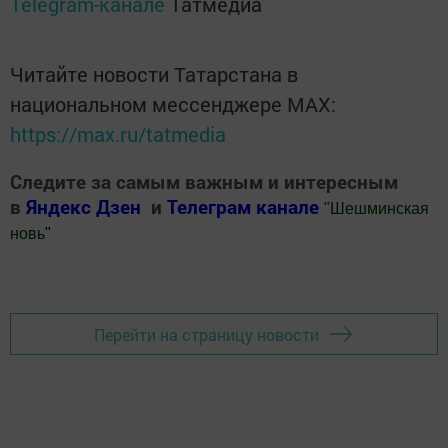
Telegram-канале
Татмедиа
Читайте новости Татарстана в
национальном мессенджере MАХ:
https://max.ru/tatmedia
Следите за самым важным и интересным
в
Яндекс Дзен
и
Телеграм канале
"
Шешминская
новь
"
Добавить Шешминскую новь в Яндекс.Новости
Перейти на страницу новости