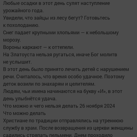
Любые осадки в этот день сулят наступление
урожайного года.
Увидели, что зайцы из лесу бегут? Готовьтесь
к похолоданию.
Снег падает крупными хлопьями — к небольшому
морозу.
Вороны каркают — к оттепели.
На Златоуста нельзя ругаться, иначе Бог молитв
не услышит.
В этот день было принято лечить детей с нарушением
речи. Считалось, что время особо удачное. Поэтому
деток возили по знахарям и целителям.
Людям, чьи имена начинаются на букву «И», в этот
день улыбнётся удача.
Что можно и чего нельзя делать 26 ноября 2024
Что можно делать
Христиане по традиции отправлялись на утреннюю
службу в храм. После возвращения из церкви женщины
садились стряпать пельмени. Днем проходило