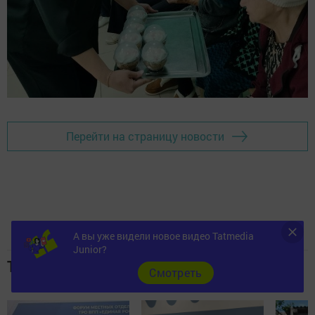
Перейти на страницу новости
А вы уже видели новое видео Tatmedia
Junior?
Топ 5 новостей
Cмотреть