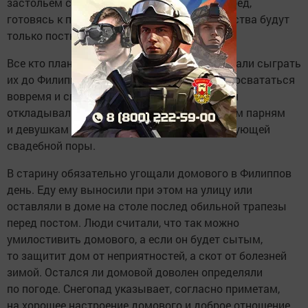
застольем скорее провожали Осенний мясоед,
готовясь к посту. Потом на столе до Рождества будут
только постные блюда.
Все кто планировал свадьбы осенью, успевали сыграть
их до Филиппова дня. Если не получилось посвататься
вовремя и справить свадьбу, то все гулянья
откладывались до конца зимы. Незамужним парням
и девушкам только оставалось ждать следующей
свадебной поры.
В старину обязательно угощали домового в Филиппов
день. Еду ему выносили при этом на улицу или
оставляли в доме на столе послед обильной трапезы
перед постом. Люди считали, что так можно
умилостивить домового, а если он будет сытым,
то защитит дом от неприятностей, а скот от болезней
зимой. Остался ли домовой доволен определяли
по погоде. Снегопад указывает, согласно приметам,
на хорошее настроение домового и доброе отношение