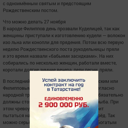
с одноимённым святым и предстоящим
Рождественским постом.
Что можно делать 27 ноября
В народе Филиппов день прозвали Куделицей, так как
женщины приступали к изготовлению кудели — волокон
изо льна или конопли для прядения. Потом всю первую
неделю Рождественского поста рукодельницы пряли
и это время назвали «бабьими засидками». На них
собирались по несколько женщин, работали вместе,
коротали долгие зимние вечера, пели песни, пряли.
В последний день перед строги Рождественским или
Филипповым постом принято накрывать, согласно
народной традиции, богатый стол. На нём обязательно
должны стоять мясные, молочные блюда, рыба. При
этом чревоугодие не приветствуется, не стоит
пытаться наесться до отвала на месяц вперёд. Так
можно серьёзно подорвать себе здоровье. Богатым