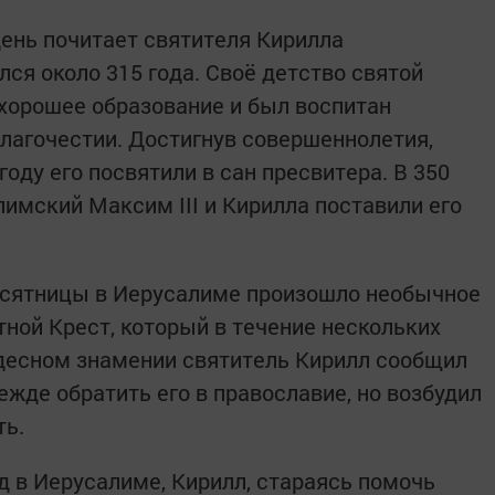
день почитает святителя Кирилла
ся около 315 года. Своё детство святой
 хорошее образование и был воспитан
благочестии. Достигнув совершеннолетия,
году его посвятили в сан пресвитера. В 350
имский Максим III и Кирилла поставили его
десятницы в Иерусалиме произошло необычное
тной Крест, который в течение нескольких
удесном знамении святитель Кирилл сообщил
жде обратить его в православие, но возбудил
ть.
д в Иерусалиме, Кирилл, стараясь помочь