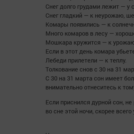
Снег долго грудами лежит — у с
Снег гладкий — к неурожаю, ш
Комары появились — к солнечн
Много комаров в лесу — хорошо
Мошкара кружится — к урожаю
Если в этот день комара убьете
Лебеди прилетели — к теплу.
Толкование снов с 30 на 31 ма
С 30 на 31 марта сон имеет б
внимательно отнеситесь к тому
Если приснился дурной сон, не
во сне этой ночи, скорее всего