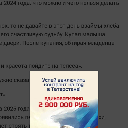
2024 года: что можно и чего нельзя делать
нок, то не давайте в этот день взаймы хлеба
ь его счастливую судьбу. Купая малыша
е двери. После купания, обтирая младенца
 и красота пойдите на телеса».
ужно сказать:
т».
 2025 года
появились первые цветы мать-и-мачехи,
дет стоять теплая погода.