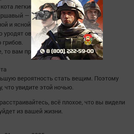
кота легкий год будет.
ершавый — к урожаю.
ой и ясной погоде.
 уродят овес и ягоды.
 грибов.
, то вам простится сорок грехов.
рта
ольшую вероятность стать вещим. Поэтому
, что увидите этой ночью.
 расстраивайтесь, всё плохое, что вы видели
 уйдет из вашей жизни.