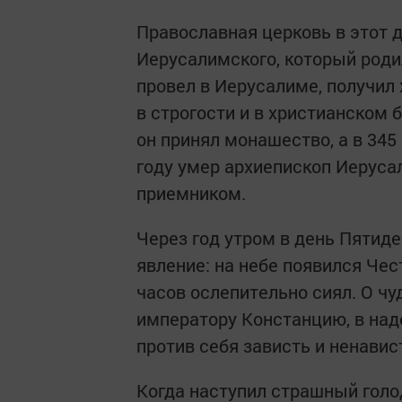
Православная церковь в этот 
Иерусалимского, который родил
провел в Иерусалиме, получил
в строгости и в христианском 
он принял монашество, а в 345 
году умер архиепископ Иерусал
приемником.
Через год утром в день Пяти
явление: на небе появился Чес
часов ослепительно сиял. О ч
императору Констанцию, в наде
против себя зависть и ненавис
Когда наступил страшный голо