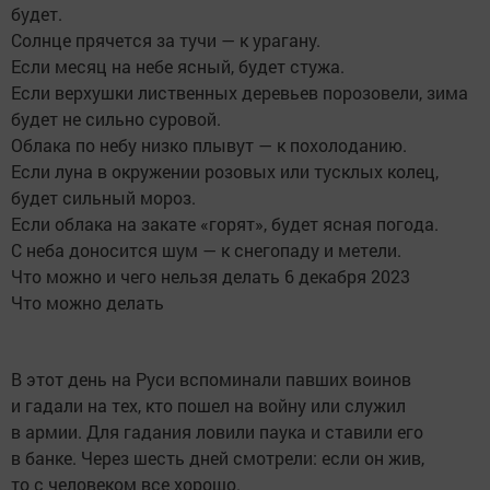
будет.
Солнце прячется за тучи — к урагану.
Если месяц на небе ясный, будет стужа.
Если верхушки лиственных деревьев порозовели, зима
будет не сильно суровой.
Облака по небу низко плывут — к похолоданию.
Если луна в окружении розовых или тусклых колец,
будет сильный мороз.
Если облака на закате «горят», будет ясная погода.
С неба доносится шум — к снегопаду и метели.
Что можно и чего нельзя делать 6 декабря 2023
Что можно делать
В этот день на Руси вспоминали павших воинов
и гадали на тех, кто пошел на войну или служил
в армии. Для гадания ловили паука и ставили его
в банке. Через шесть дней смотрели: если он жив,
то с человеком все хорошо.