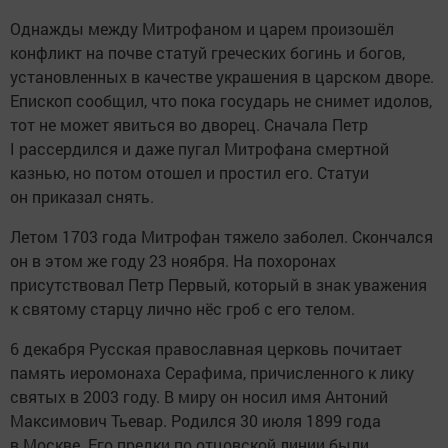
Однажды между Митрофаном и царем произошёл
конфликт на почве статуй греческих богинь и богов,
установленных в качестве украшения в царском дворе.
Епископ сообщил, что пока государь не снимет идолов,
тот не может явиться во дворец. Сначала Петр
I рассердился и даже пугал Митрофана смертной
казнью, но потом отошел и простил его. Статуи
он приказал снять.
Летом 1703 года Митрофан тяжело заболел. Скончался
он в этом же году 23 ноября. На похоронах
присутствовал Петр Первый, который в знак уважения
к святому старцу лично нёс гроб с его телом.
6 декабря Русская православная церковь почитает
память иеромонаха Серафима, причисленного к лику
святых в 2003 году. В миру он носил имя Антоний
Максимович Тьевар. Родился 30 июля 1899 года
в Москве. Его предки по отцовской линии были