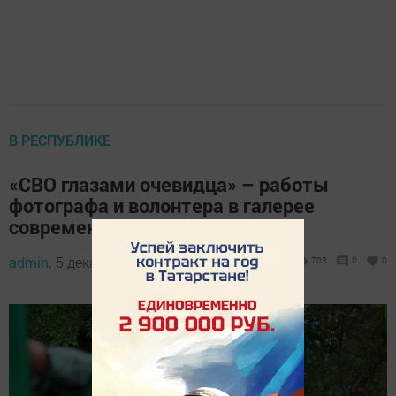
В РЕСПУБЛИКЕ
«СВО глазами очевидца» – работы
фотографа и волонтера в галерее
современного искусства
admin,
5 декабря 2023 - 18:51
703
0
0