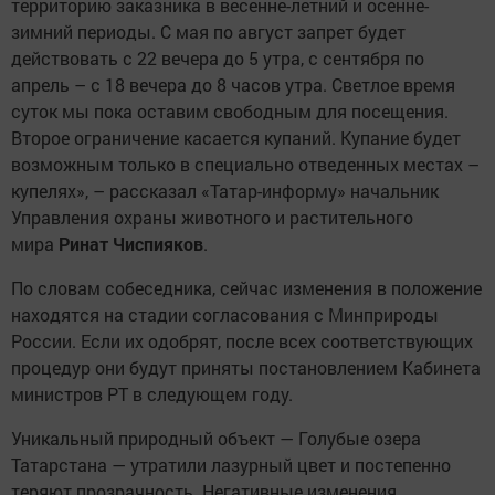
территорию заказника в весенне-летний и осенне-
зимний периоды. С мая по август запрет будет
действовать с 22 вечера до 5 утра, с сентября по
апрель – с 18 вечера до 8 часов утра. Светлое время
суток мы пока оставим свободным для посещения.
Второе ограничение касается купаний. Купание будет
возможным только в специально отведенных местах –
купелях», – рассказал «Татар-информу» начальник
Управления охраны животного и растительного
мира
Ринат Чиспияков
.
По словам собеседника, сейчас изменения в положение
находятся на стадии согласования с Минприроды
России. Если их одобрят, после всех соответствующих
процедур они будут приняты постановлением Кабинета
министров РТ в следующем году.
Уникальный природный объект — Голубые озера
Татарстана — утратили лазурный цвет и постепенно
теряют прозрачность. Негативные изменения