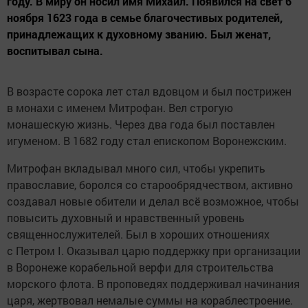
году. В миру он носил имя Михаил. Появился на свет 6
ноября 1623 года в семье благочестивых родителей,
принадлежащих к духовному званию. Был женат,
воспитывал сына.
В возрасте сорока лет стал вдовцом и был пострижен
в монахи с именем Митрофан. Вел строгую
монашескую жизнь. Через два года был поставлен
игуменом. В 1682 году стал епископом Воронежским.
Митрофан вкладывал много сил, чтобы укрепить
православие, боролся со старообрядчеством, активно
создавал новые обители и делал всё возможное, чтобы
повысить духовный и нравственный уровень
священнослужителей. Был в хороших отношениях
с Петром I. Оказывал царю поддержку при организации
в Воронеже корабельной верфи для строительства
морского флота. В проповедях поддерживал начинания
царя, жертвовал немалые суммы на кораблестроение.