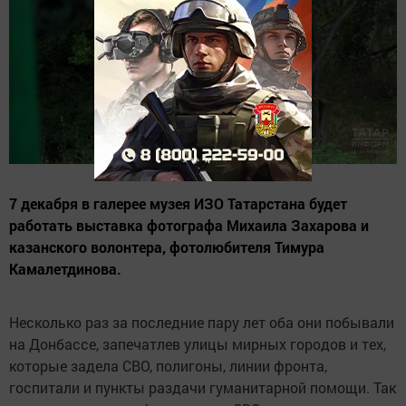
7 декабря в галерее музея ИЗО Татарстана будет
работать выставка фотографа Михаила Захарова и
казанского волонтера, фотолюбителя Тимура
Камалетдинова.
Несколько раз за последние пару лет оба они побывали
на Донбассе, запечатлев улицы мирных городов и тех,
которые задела СВО, полигоны, линии фронта,
госпитали и пункты раздачи гуманитарной помощи. Так