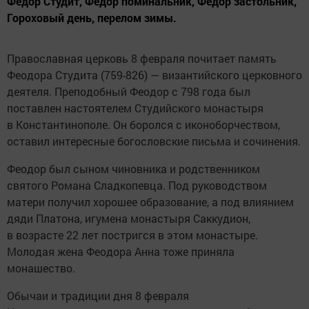
Федор Студит, Федор поминальник, Федор застольник,
Гороховый день, перелом зимы.
Православная церковь 8 февраля почитает память
Феодора Студита (759-826) — византийского церковного
деятеля. Преподобный Феодор с 798 года был
поставлен настоятелем Студийского монастыря
в Константинополе. Он боролся с иконоборчеством,
оставил интересные богословские письма и сочинения.
Феодор был сыном чиновника и родственником
святого Романа Сладкопевца. Под руководством
матери получил хорошее образование, а под влиянием
дяди Платона, игумена монастыря Саккудион,
в возрасте 22 лет постригся в этом монастыре.
Молодая жена Феодора Анна тоже приняла
монашество.
Обычаи и традиции дня 8 февраля