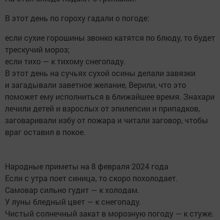
В этот день по гороху гадали о погоде:
если сухие горошины звонко катятся по блюду, то будет
трескучий мороз;
если тихо — к тихому снегопаду.
В этот день на сучьях сухой осины делали завязки
и загадывали заветное желание, Верили, что это
поможет ему исполниться в ближайшее время. Знахари
лечили детей и взрослых от эпилепсии и припадков,
заговаривали избу от пожара и читали заговор, чтобы
враг оставил в покое.
Народные приметы на 8 февраля 2024 года
Если с утра поет синица, то скоро похолодает.
Самовар сильно гудит — к холодам.
У луны бледный цвет — к снегопаду.
Чистый солнечный закат в морозную погоду — к стуже.