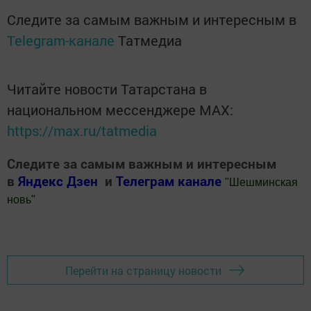
Следите за самым важным и интересным в
Telegram-канале
Татмедиа
Читайте новости Татарстана в
национальном мессенджере MАХ:
https://max.ru/tatmedia
Следите за самым важным и интересным
в
Яндекс Дзен
и
Телеграм канале
"
Шешминская
новь
"
Добавить Шешминскую новь в Яндекс.Новости
Перейти на страницу новости