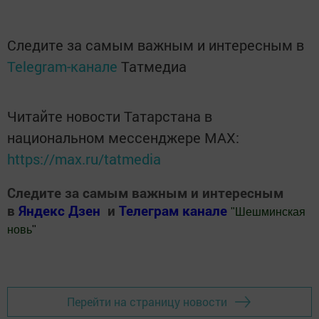
Следите за самым важным и интересным в
Telegram-канале
Татмедиа
Читайте новости Татарстана в
национальном мессенджере MАХ:
https://max.ru/tatmedia
Следите за самым важным и интересным
в
Яндекс Дзен
и
Телеграм канале
"
Шешминская
новь
"
Добавить Шешминскую новь в Яндекс.Новости
Перейти на страницу новости