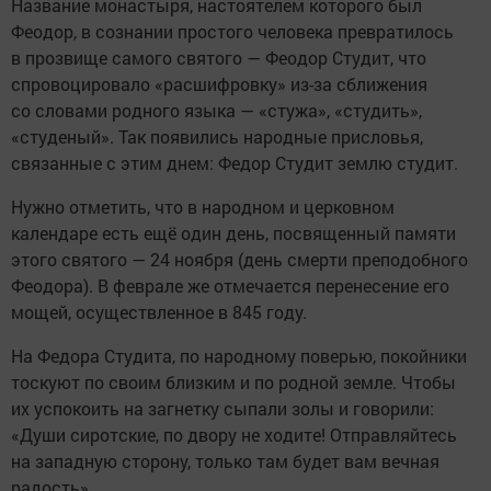
Название монастыря, настоятелем которого был
Феодор, в сознании простого человека превратилось
в прозвище самого святого — Феодор Студит, что
спровоцировало «расшифровку» из-за сближения
со словами родного языка — «стужа», «студить»,
«студеный». Так появились народные присловья,
связанные с этим днем: Федор Студит землю студит.
Нужно отметить, что в народном и церковном
календаре есть ещё один день, посвященный памяти
этого святого — 24 ноября (день смерти преподобного
Феодора). В феврале же отмечается перенесение его
мощей, осуществленное в 845 году.
На Федора Студита, по народному поверью, покойники
тоскуют по своим близким и по родной земле. Чтобы
их успокоить на загнетку сыпали золы и говорили:
«Души сиротские, по двору не ходите! Отправляйтесь
на западную сторону, только там будет вам вечная
радость».