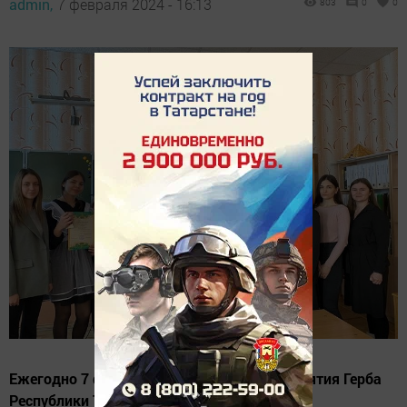
admin,
7 февраля 2024 - 16:13
803
0
0
Ежегодно 7 февраля отмечается день принятия Герба
Республики Татарстан.