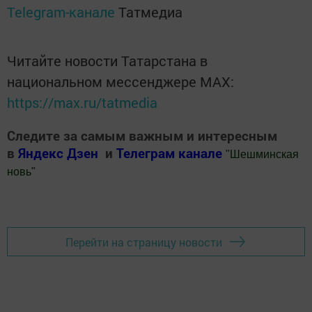
Telegram-канале
Татмедиа
Читайте новости Татарстана в
национальном мессенджере MАХ:
https://max.ru/tatmedia
Следите за самым важным и интересным
в
Яндекс Дзен
и
Телеграм канале
"
Шешминская
новь
"
Добавить Шешминскую новь в Яндекс.Новости
Перейти на страницу новости