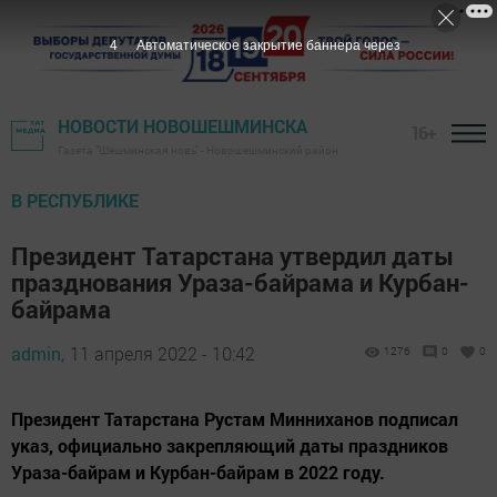
3
Автоматическое закрытие баннера через
НОВОСТИ НОВОШЕШМИНСКА
16+
Газета "Шешминская новь" - Новошешминский район
В РЕСПУБЛИКЕ
Президент Татарстана утвердил даты
празднования Ураза-байрама и Курбан-
байрама
admin,
11 апреля 2022 - 10:42
1276
0
0
Президент Татарстана Рустам Минниханов подписал
указ, официально закрепляющий даты праздников
Ураза-байрам и Курбан-байрам в 2022 году.