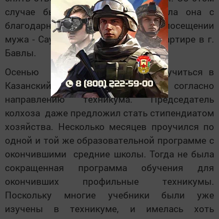
случае было забыто, а напомнила она с
благодарностью спустя годы при посещении
мужа - Саубана Вагизовича в их квартире в г.
Бавлы.
Осенью уехал из колхоза очно учиться в
Казанский ветеринарный институт, согласно
направлению техникума. Председатель
колхоза даже предложил стать стипендиатом
хозяйства. Несколько месяцев проучился по
одной и той же образовательной программе с
окончившими средние школы. Тогда не была
сокращенная программа обучения для
окончивших профильные техникумы.
Поскольку многие учебники были уже
изучены в техникуме, и имелась хоть