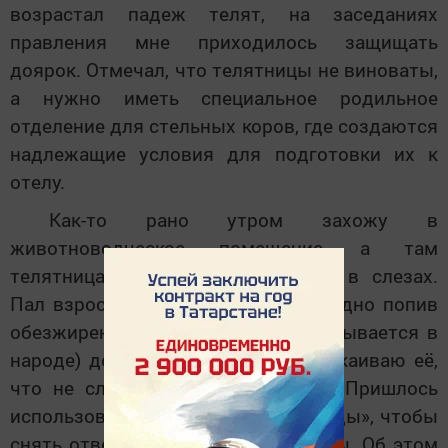
возрастал падеж телят, на заседаниях
правления мне приходилось защищать
доярок. Отмечал, что телятницы не виноваты,
а нужно иметь специальное родильное
отделение для стельных коров, где создаются
надлежащие условия для подготовки их к
отелу.
Как-то рано утром захожу в
животноводческое помещение, а там
телятница Ситдикова Хадича апа в слезах.
Пал взрослый телок её группы, жадно попив
обезжиренное молоко («обрат» называется в
народе) до вздутия желудка. Успокаиваю её,
что не следует так переживать. Пришлось
использовать «ветеринарные методы», чтобы
снять ответственность с телятницы. Об этом