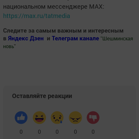
национальном мессенджере MАХ:
https://max.ru/tatmedia
Следите за самым важным и интересным
в
Яндекс Дзен
и
Телеграм канале
"
Шешминская
новь
"
Добавить Шешминскую новь в Яндекс.Новости
Оставляйте реакции
0
0
0
0
0