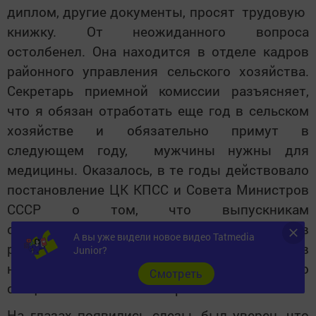
диплом, другие документы, просят трудовую
книжку. От неожиданного вопроса
остолбенел. Она находится в отделе кадров
районного управления сельского хозяйства.
Секретарь приемной комиссии разъясняет,
что я обязан отработать еще год в сельском
хозяйстве и обязательно примут в
следующем году, мужчины нужны для
медицины. Оказалось, в те годы действовало
постановление ЦК КПСС и Совета Министров
СССР о том, что выпускникам
сельскохозяйственных техникумов
А вы уже видели новое видео Tatmedia
разрешалось продолжать учебу в
Junior?
непрофильных вузах, отработав по
Cмотреть
специальности не менее трех лет.
На глазах появились слезы, был уверен, что