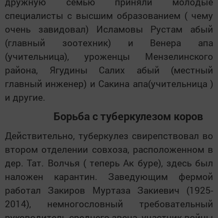
дружную семью приняли молодые
специалисты с высшим образованием ( чему
очень завидовал) Исламовы Рустам абый
(главный зоотехник) и Венера апа
(учительница), уроженцы Мензелинского
района, Ягудины Салих абый (местный
главный инженер) и Сакина апа(учительница )
и другие.
Борьба с туберкулезом коров
Действительно, туберкулез свирепствовал во
втором отделении совхоза, расположенном в
дер. Тат. Волчья ( теперь Ак буре), здесь был
наложен карантин. Заведующим фермой
работал Закиров Муртаза Закиевич (1925-
2014), немногословный требовательный
руководитель среднего звена, участник войны