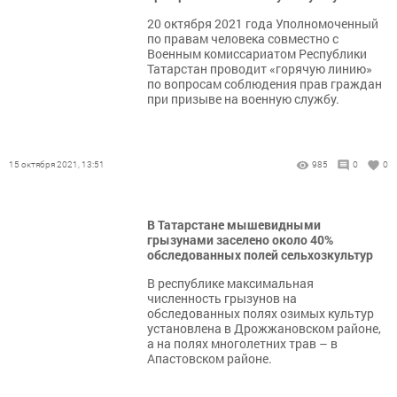
20 октября 2021 года Уполномоченный
по правам человека совместно с
Военным комиссариатом Республики
Татарстан проводит «горячую линию»
по вопросам соблюдения прав граждан
при призыве на военную службу.
15 октября 2021, 13:51
985
0
0
В Татарстане мышевидными
грызунами заселено около 40%
обследованных полей сельхозкультур
В республике максимальная
численность грызунов на
обследованных полях озимых культур
установлена в Дрожжановском районе,
а на полях многолетних трав – в
Апастовском районе.