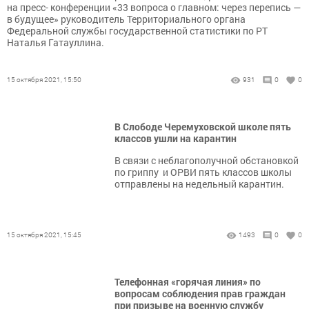
на пресс- конференции «33 вопроса о главном: через перепись —
в будущее» руководитель Территориального органа
Федеральной службы государственной статистики по РТ
Наталья Гатауллина.
15 октября 2021, 15:50
931
0
0
В Слободе Черемуховской школе пять
классов ушли на карантин
В связи с неблагополучной обстановкой
по гриппу и ОРВИ пять классов школы
отправлены на недельный карантин.
15 октября 2021, 15:45
1493
0
0
Телефонная «горячая линия» по
вопросам соблюдения прав граждан
при призыве на военную службу