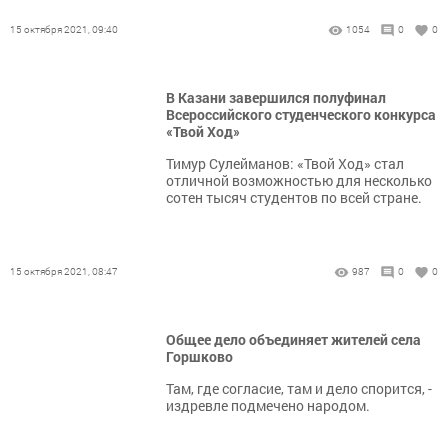
15 октября 2021, 09:40
1054
0
0
В Казани завершился полуфинал
Всероссийского студенческого конкурса
«Твой Ход»
Тимур Сулейманов: «Твой Ход» стал
отличной возможностью для несколько
сотен тысяч студентов по всей стране.
15 октября 2021, 08:47
987
0
0
Общее дело объединяет жителей села
Горшково
Там, где согласие, там и дело спорится, -
издревле подмечено народом.