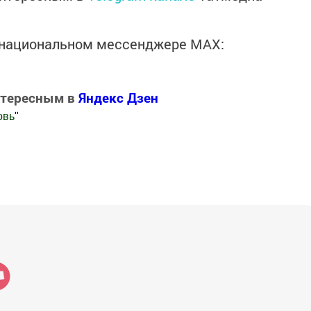
в национальном мессенджере MАХ:
нтересным в
Яндекс Дзен
овь
"
.Новости