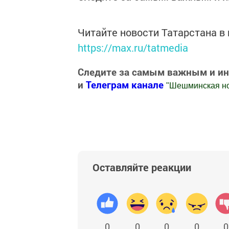
Читайте новости Татарстана 
https://max.ru/tatmedia
Следите за самым важным и и
и
Телеграм канале
"
Шешминская н
Добавить Шешминскую новь в Яндекс
Оставляйте реакции
0
0
0
0
0