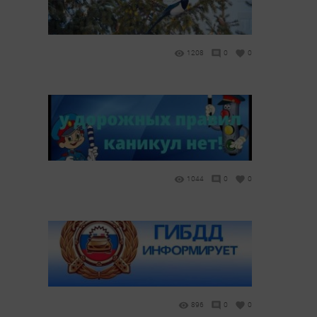
1208
0
0
1044
0
0
896
0
0