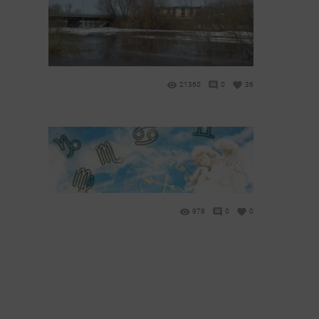
а
21360
0
36
978
0
0