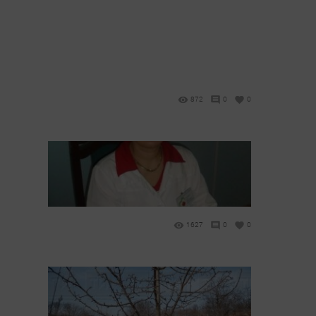
872
0
0
1627
0
0