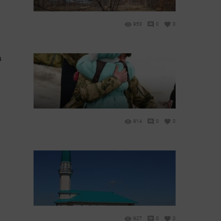
953
0
0
в
814
0
0
927
0
0