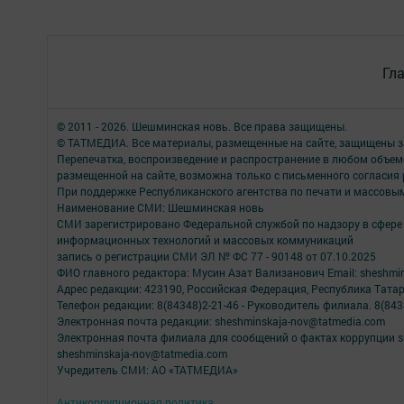
Гл
© 2011 - 2026. Шешминская новь. Все права защищены.
© ТАТМЕДИА. Все материалы, размещенные на сайте, защищены з
Перепечатка, воспроизведение и распространение в любом объе
размещенной на сайте, возможна только с письменного согласия
При поддержке Республиканского агентства по печати и массов
Наименование СМИ: Шешминская новь
СМИ зарегистрировано Федеральной службой по надзору в сфере 
информационных технологий и массовых коммуникаций
запись о регистрации СМИ ЭЛ № ФС 77 - 90148 от 07.10.2025
ФИО главного редактора: Мусин Азат Вализанович Email: sheshmin
Адрес редакции: 423190, Российская Федерация, Республика Тата
Телефон редакции: 8(84348)2-21-46 - Руководитель филиала. 8(8434
Электронная почта редакции: sheshminskaja-nov@tatmedia.com
Электронная почта филиала для сообщений о фактах коррупции sh
sheshminskaja-nov@tatmedia.com
Учредитель СМИ: АО «ТАТМЕДИА»
Антикоррупционная политика