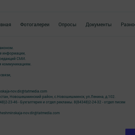
авная
Фотогалереи
Опросы
Документы
Разно
аконом.
ме информации,
 редакций СМИ.
ым коммуникациям.
связи,
skaja-nov.dir@tatmedia.com
рстан, Новошешминский район, с.Новошешминск, ул.Ленина, д.102.
8)2-23-46 - Бухгалтерия и отдел рекламы. 8(84348)2-24-32 - отдел писем
eshminskaja-nov.dir@tatmedia.com