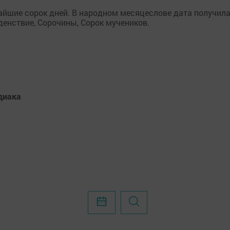
жайшие сорок дней. В народном месяцеслове дата получил
денствие, Сорочины, Сорок мучеников.
одиака