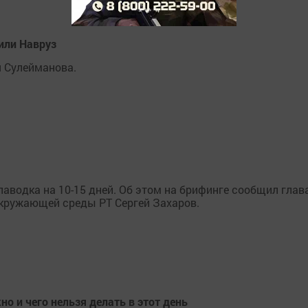
или Навруз
 Сулейманова.
паводка на 10-15 дней. Об этом на брифинге сообщил глав
окружающей среды РТ Сергей Захаров.
о и чего нельзя делать в этот день