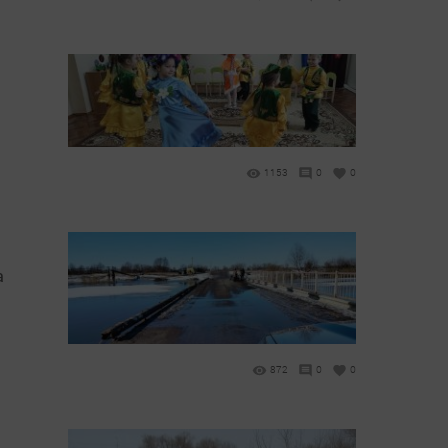
1153
0
0
а
872
0
0