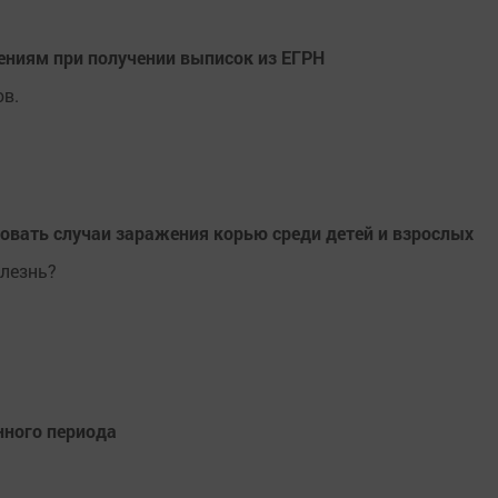
ениям при получении выписок из ЕГРН
ов.
ровать случаи заражения корью среди детей и взрослых
олезнь?
нного периода