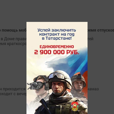
ю помощь мобилизованным и их семьям во время отпуско
в Доме правительства региона перевести детей
мя краткосрочного отпуска отцов.
 приходится на 23 марта, а первый таравих-намаз
оходит с вечера 22 марта.