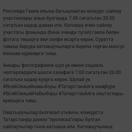
Россиядә Гаилә елына багышланган конкурс сайлау
участоклары ачык булганда, 7.00 сәгатьтән 20.00
сәгатькә кадәр дәвам итә. Катнашу өчен сайлау
участогы фонында (бина эчендә түгел) гаилә белән
фотога төшәргә яки селфи ясарга кирәк. Сурәттә
тавыш бирүдә катнашучыларга бирелә торган махсус
беләзек күренергә тиеш.
Аннары фотографияне шул ук көнне социаль
челтәрләрдәге шәхси сәхифәгә 7.00 сәгатьтән 20.00
сәгатькә кадәр куярга кирәк. Шулай ук
#ВсейСемьейнавыборы #ТатарстанАлга мәҗбүри
#ВсейСемьейНаВыборы #ТатарстанАлга хештэглары
куелырга тиеш.
Оештыручылар билгеләп үткәнчә, конкурста
Татарстанда даими "прописка"лары булган
сайлаучылар гына катнаша ала. Катнашучының