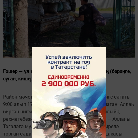
Гошер — ул җирдән җыеп алынган уңышның (бәрәңге,
суган, кишер, бал, чөгендер һ.б.) зәкяте.
Район мәчетендә 30 сентябрьгә кадәр иртәнге сәгать
9:00 алып 17:00 гә кадәр гошер җыела башлаган. Аллаһ
биргән нигъмәтләрдән сәдакасын түли башлыйк,
рәхмәтебезне җиткерик.
Гошер сәдакасы ул – Аллаһы
Тәгаләгә мул уңыш өчен рәхмәт йөзеннән бирелә
торган сәдака дип аңларга кирәк. Гошер сәдакасы