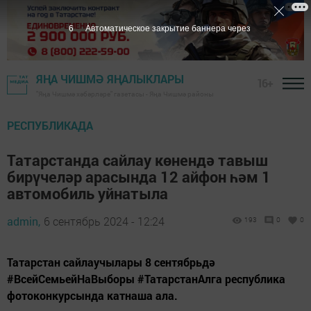
5
Автоматическое закрытие баннера через
ЯҢА ЧИШМӘ ЯҢАЛЫКЛАРЫ
16+
"Яңа Чишмә хәбәрләре" газетасы - Яңа Чишмә районы
РЕСПУБЛИКАДА
Татарстанда сайлау көнендә тавыш
бирүчеләр арасында 12 айфон һәм 1
автомобиль уйнатыла
admin,
6 сентябрь 2024 - 12:24
193
0
0
Татарстан сайлаучылары 8 сентябрьдә
#ВсейСемьейНаВыборы #ТатарстанАлга республика
фотоконкурсында катнаша ала.