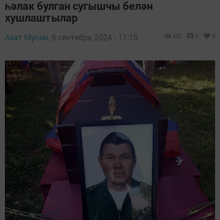
һәлак булган сугышчы белән
хушлаштылар
Азат Мусин,
6 сентябрь 2024 - 11:15
402
0
0