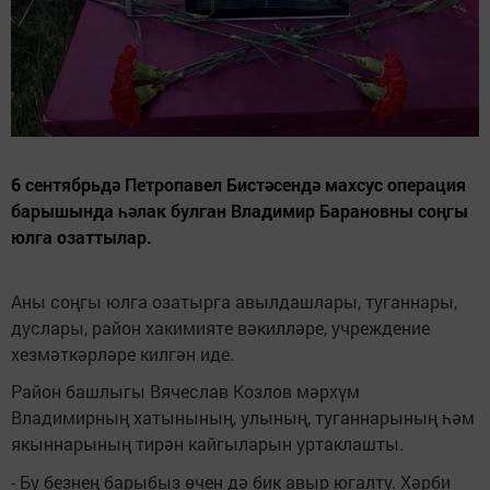
6 сентябрьдә Петропавел Бистәсендә махсус операция
барышында һәлак булган Владимир Барановны соңгы
юлга озаттылар.
Аны соңгы юлга озатырга авылдашлары, туганнары,
дуслары, район хакимияте вәкилләре, учреждение
хезмәткәрләре килгән иде.
Район башлыгы Вячеслав Козлов мәрхүм
Владимирның хатынының, улының, туганнарының һәм
якыннарының тирән кайгыларын уртаклашты.
- Бу безнең барыбыз өчен дә бик авыр югалту. Хәрби