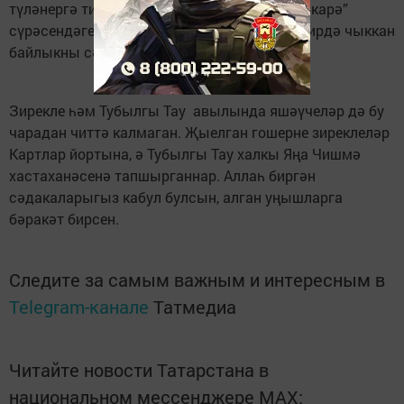
түләнергә тиешлеге турында Коръәннең “Бәкарә”
сүрәсендәге 267 нче аятьтә дә әйтелә. “...Җирдә чыккан
байлыкны сәдака итеп бирегез...” диелә.
Зирекле һәм Тубылгы Тау авылында яшәүчеләр дә бу
чарадан читтә калмаган. Җыелган гошерне зиреклеләр
Картлар йортына, ә Тубылгы Тау халкы Яңа Чишмә
хастаханәсенә тапшырганнар. Аллаһ биргән
сәдакаларыгыз кабул булсын, алган уңышларга
бәракәт бирсен.
Следите за самым важным и интересным в
Telegram-канале
Татмедиа
Читайте новости Татарстана в
национальном мессенджере MАХ: