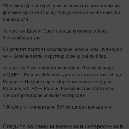
*Фотоконкурс лотерея һәм реклама булып саналмый,
фотоконкурста катнашу түләүсез һәм ирекле нигездә
башкарыла.
Татарстан Дәүләт Советына депутатлар сайлау
8 сентябрьдә уза.
50 депутат партия исемлекләре буенча һәм шул кадәр
үк — бермандатлы округлар буенча сайлыйлар.
Татарстан Үзәк сайлау комиссиясе «Яңа кешеләр»,
«ЛДПР — Россия Либераль-демократик партия», «Гадел
Россия — Патриотлар — Дөреслек өчен» «Бердәм
Россия», «КПРФ — Россия Коммунистик партиясе»
сәяси партияләре исемлеген теркәде.
100 депутат мандатына 397 кандидат дәгъва итә.
Следите за самым важным и интересным в