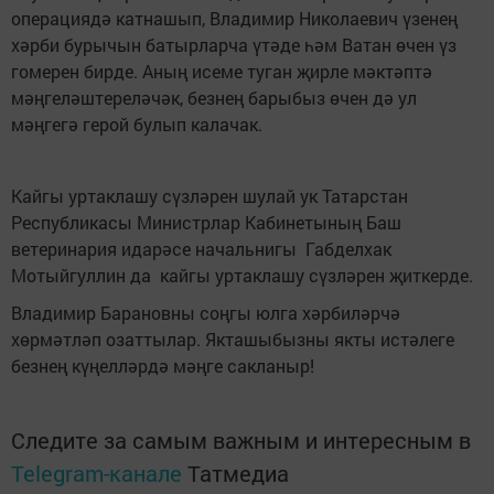
операциядә катнашып, Владимир Николаевич үзенең
хәрби бурычын батырларча үтәде һәм Ватан өчен үз
гомерен бирде. Аның исеме туган җирле мәктәптә
мәңгеләштереләчәк, безнең барыбыз өчен дә ул
мәңгегә герой булып калачак.
Кайгы уртаклашу сүзләрен шулай ук Татарстан
Республикасы Министрлар Кабинетының Баш
ветеринария идарәсе начальнигы Габделхак
Мотыйгуллин да кайгы уртаклашу сүзләрен җиткерде.
Владимир Барановны соңгы юлга хәрбиләрчә
хөрмәтләп озаттылар. Якташыбызны якты истәлеге
безнең күңелләрдә мәңге сакланыр!
Следите за самым важным и интересным в
Telegram-канале
Татмедиа