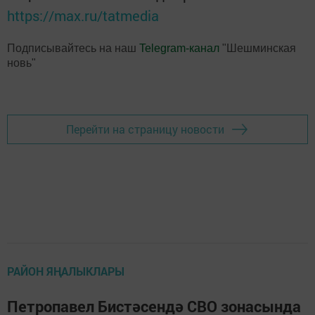
https://max.ru/tatmedia
Подписывайтесь на наш
Telegram-канал
"Шешминская
новь"
Перейти на страницу новости
РАЙОН ЯҢАЛЫКЛАРЫ
Петропавел Бистәсендә СВО зонасында