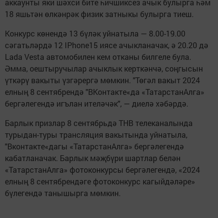
аккаунты яки шәхси бите һичшиксез ачык булырга һәм
18 яшьтән өлкәнрәк физик затныкы булырга тиеш.
Конкурс көнендә 13 бүләк уйнатыла — 8.00-19.00
сәгатьләрдә 12 IPhone15 иясе ачыкланачак, ә 20.20 дә
Lada Vesta автомобилен кем отканы билгеле була.
Әмма, оештыручылар ачыклык керткәнчә, соңгысын
үткәрү вакыты үзгәрергә мөмкин. "Төгәл вакыт 2024
елның 8 сентябрендә "ВКонтакте«да «ТатарстанАлга»
бергәлегендә игълан ителәчәк", — диелә хәбәрдә.
Барлык призлар 8 сентябрьдә ТНВ телеканалында
турыдан-туры трансляция вакытында уйнатыла,
"Вконтакте«дагы «ТатарстанАлга» бергәлегендә
кабатланачак. Барлык мәҗбүри шартлар белән
«ТатарстанАлга» фотоконкурсы бергәлегендә, «2024
елның 8 сентябрендәге фотоконкурс кагыйдәләре»
бүлегендә танышырга мөмкин.