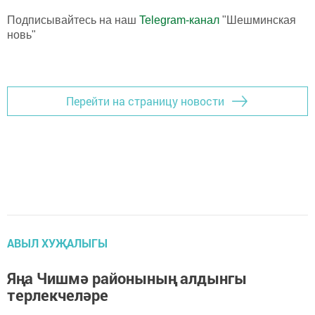
Подписывайтесь на наш
Telegram-канал
"Шешминская
новь"
Перейти на страницу новости
АВЫЛ ХУҖАЛЫГЫ
Яңа Чишмә районының алдынгы
терлекчеләре