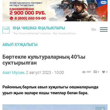
ЯҢА ЧИШМӘ ЯҢАЛЫКЛАРЫ
16+
"Яңа Чишмә хәбәрләре" газетасы - Яңа Чишмә районы
АВЫЛ ХУҖАЛЫГЫ
Бөртекле культураларның 40%ы
суктырылган
Азат Мусин,
2 август 2023 - 10:00
395
0
0
Районның барлык авыл хуҗалыгы оешмаларында
урып-җыю эшләре яхшы темплар белән бара.