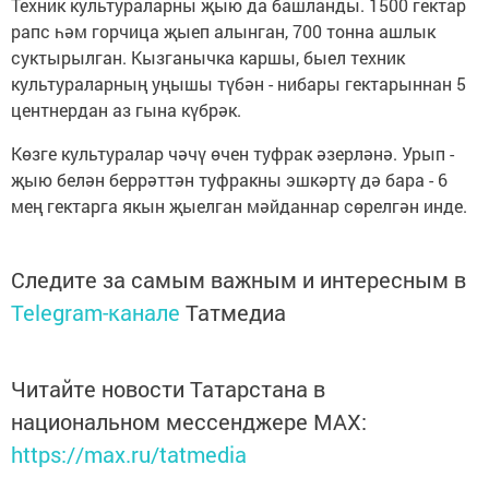
Техник культураларны җыю да башланды. 1500 гектар
рапс һәм горчица җыеп алынган, 700 тонна ашлык
суктырылган. Кызганычка каршы, быел техник
культураларның уңышы түбән - нибары гектарыннан 5
центнердан аз гына күбрәк.
Көзге культуралар чәчү өчен туфрак әзерләнә. Урып -
җыю белән беррәттән туфракны эшкәртү дә бара - 6
мең гектарга якын җыелган мәйданнар сөрелгән инде.
Следите за самым важным и интересным в
Telegram-канале
Татмедиа
Читайте новости Татарстана в
национальном мессенджере MАХ:
https://max.ru/tatmedia