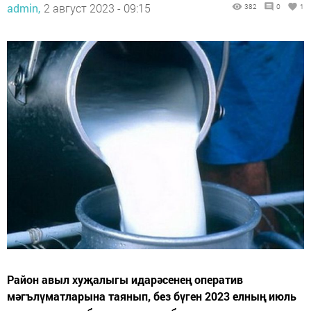
admin,
2 август 2023 - 09:15
382
0
1
Район авыл хуҗалыгы идарәсенең оператив
мәгълүматларына таянып, без бүген 2023 елның июль