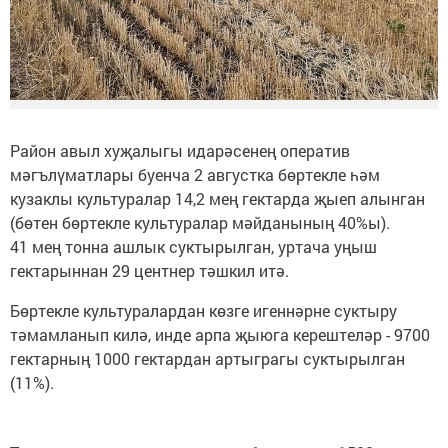
Район авыл хуҗалыгы идарәсенең оператив
мәгълүматлары буенча 2 августка бөртекле һәм
кузаклы культуралар 14,2 мең гектарда җыеп алынган
(бөтен бөртекле культуралар мәйданының 40%ы).
41 мең тонна ашлык суктырылган, уртача уңыш
гектарыннан 29 центнер тәшкил итә.
Бөртекле культуралардан көзге игеннәрне суктыру
тәмамланып килә, инде арпа җыюга керештеләр - 9700
гектарның 1000 гектардан артыграгы суктырылган
(11%).