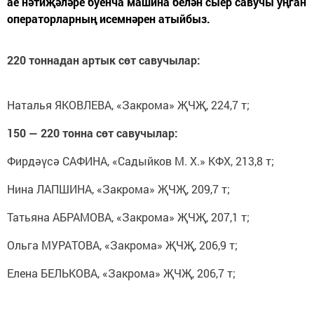
ае нәтиҗәләре буенча машина белән сыер савучы уңган
операторларның исемнәрен атыйбыз.
220 тоннадан артык сөт савучылар:
Наталья ЯКОВЛЕВА, «Закрома» ҖЧҖ, 224,7 т;
150 — 220 тонна сөт савучылар:
Фирдәүсә САФИНА, «Садыйков М. Х.» КФХ, 213,8 т;
Нина ЛАПШИНА, «Закрома» ҖЧҖ, 209,7 т;
Татьяна АБРАМОВА, «Закрома» ҖЧҖ, 207,1 т;
Ольга МУРАТОВА, «Закрома» ҖЧҖ, 206,9 т;
Елена БЕЛЬКОВА, «Закрома» ҖЧҖ, 206,7 т;