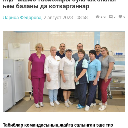
һәм баланы да коткарганнар
Лариса Фёдорова,
2 август 2023 - 08:58
373
0
0
Табиблар командасының җайга салынган эше тиз