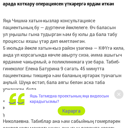
арада коткару операциясен үткәрергә ярдәм иткән
Яңа Чишмә хатын-кызлар консультациясе
пациентының бу — дүртенче йөклелеге. Өч баласын
ул уңышлы гына тудырган һәм бу юлы да бала табу
процессы яхшы үтәр дип өметләнгән.
5 июльдә йөкле хатын-кыз район үзәгенә — КФҮгә килә,
анда ул корсагында көчле авырту сизә, әмма ашыгыч
ярдәмне чакырмый, ә поликлиникага үзе бара. Табиб-
гинеколог Елена Батурина 9 сәгать 45 минутта
пациентканы тикшерә һәм баланың иртәрәк туачагын
аңлый. Шуңа өстәп, бала аягы белән аска таба
урнашкан була.
Яшь Татмедиа проектының яңа видеосын
«Йөклелекнең 31 нче атнасында килеп чыккан мондый
карадыгызмы?
күренеш баланың сәламәтлегенә һәм хатын — кызның
Карарга
үзе өчен дә куркыныч тудыра», — дип сөйли Елена
Николаевна. Табиблар ана һәм сабыйның гомерләрен
саклап калу максатыннан, ашыгыч рәвештә кесарь