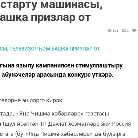
истарту машинасы,
ашка призлар от
308
0
ыгына язылу кампаниясен стимуллаштыру
бунәчеләр арасында конкурс үткәрә.
геләрне эшләргә кирәк:
тада, «Яңа Чишмә хәбәрләре» газетасы
 (шул исәптән ТР Дәүләт хезмәтләре яки Россия
етага (бу «Яңа Чишмә хәбәрләре» дә булырга