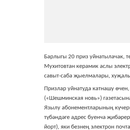
Барлыгы 20 приз уйнатылачак, т
Мухитовтан керамик аслы электр 
савыт-саба җыелмалары, хуҗалык
Призлар уйнатуда катнашу өчен
(«Шешминская новь») газетасына
Язылу абонементларының күчерм
түбәндәге адрес буенча җибәрер
йорт), яки безнең электрон почт