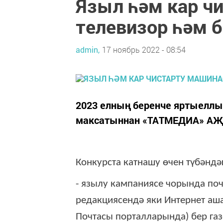
Языл һәм кар ч
телевизор һәм б
admin,
17 ноябрь 2022 - 08:54
2023 елның беренче яртыелл
максатыннан «ТАТМЕДИА» АҖ а
Конкурста катнашу өчен түбәндә
- язылу кампаниясе чорында поч
редакциясендә яки Интернет аша
Почтасы порталларында) бер газ