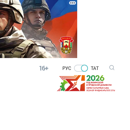
16+
РУС
ТАТ