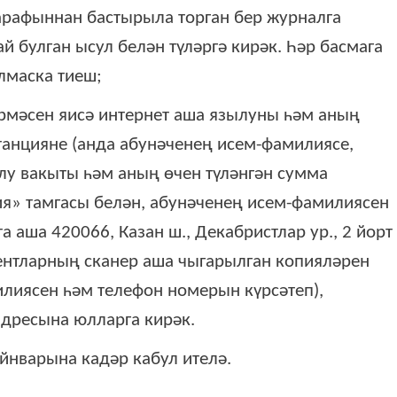
рафыннан бастырыла торган бер журналга
й булган ысул белән түләргә кирәк. Һәр басмага
лмаска тиеш;
рмәсен яисә интернет аша язылуны һәм аның
танцияне (анда абунәченең исем-фамилиясе,
лу вакыты һәм аның өчен түләнгән сумма
ия» тамгасы белән, абунәченең исем-фамилиясен
 аша 420066, Казан ш., Декабристлар ур., 2 йорт
ментларның сканер аша чыгарылган копияләрен
лиясен һәм телефон номерын күрсәтеп),
адресына юлларга кирәк.
йнварына кадәр кабул ителә.