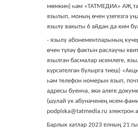
мөмкин) һәм «ТАТМЕДИА» АҖ та
язылып, моның өчен үзегезгә уңа
язылу вакыты 6 айдан да ким бу
- язылу абонементларының күче
өчен түләү фактын раслаучы кви
язылган басмалар исемлеге, язы
күрсәтелгән булырга тиеш) «Акц
һәм телефон номерын язып, почта
адресы буенча, яки әлеге доку
(шулай ук абунәченең исем-фами
podpiska@tatmedia.ru электрон 
Барлык хатлар 2023 елның 21 гы