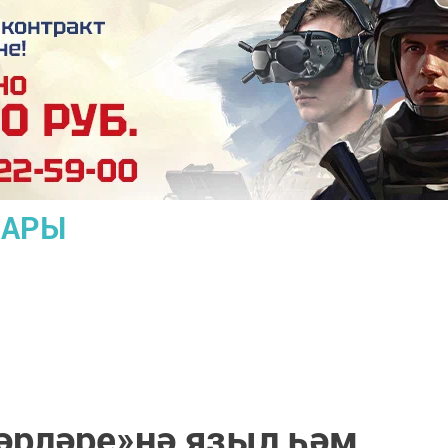
ЛАРЫ
әрләре»нә языл һәм