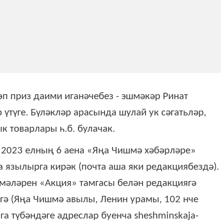
өп приз даими иганәчебез - эшмәкәр Ринат
үтүге. Бүләкләр арасында шулай ук сәгатьләр,
 товарлары һ.б. булачак.
, 2023 елның 6 аена «Яңа Чишмә хәбәрләре»
 язылырга кирәк (почта аша яки редакциябездә).
әләрен «Акция» тамгасы белән редакциягә
гә (Яңа Чишмә авылы, Ленин урамы, 102 нче
ага түбәндәге адреслар буенча sheshminskaja-