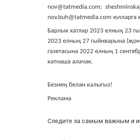
nov@tatmedia.com; sheshminskaj
nov.buh@tatmedia.com юлларга 
Барлык хатлар 2023 елның 23 гы
2023 елның 27 гыйнварына (җом
газетасына 2022 елның 1 сентяб
катнаша алачак.
Безнең белән калыгыз!
Реклама
Следите за самым важным и 