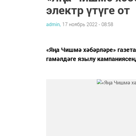
электр үтүге от
admin,
17 ноябрь 2022 - 08:58
«Яңа Чишмә хәбәрләре» газет
гамәлдәге язылу кампаниясенд