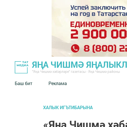
ЯҢА ЧИШМӘ ЯҢАЛЫК
"Яңа Чишмә хәбәрләре" газетасы - Яңа Чишмә районы
Баш бит
Реклама
ХАЛЫК ИГЪТИБАРЫНА
«Яңа Чишмә хәб