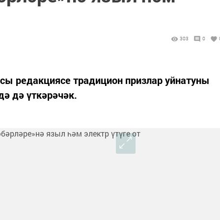
303
0
асы редакциясе традицион призлар уйнатуны
ә дә үткәрәчәк.