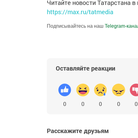
Читайте новости Татарстана 
https://max.ru/tatmedia
Подписывайтесь на наш
Telegram-кана
Оставляйте реакции
0
0
0
0
0
Расскажите друзьям