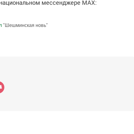
в национальном мессенджере MАХ:
л
"Шешминская новь"