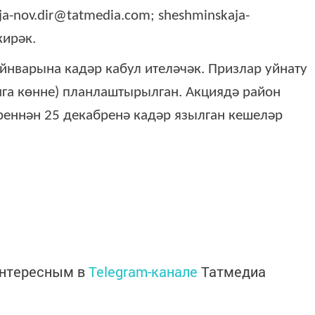
a-nov.dir@tatmedia.com; sheshminskaja-
кирәк.
йнварына кадәр кабул ителәчәк. Призлар уйнату
га көнне) планлаштырылган. Акциядә район
реннән 25 декабренә кадәр язылган кешеләр
интересным в
Telegram-канале
Татмедиа