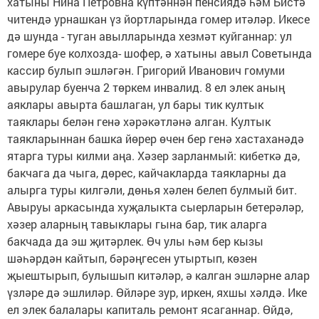
хатыны Нина Петровна күптәннән пенсиядә һәм Бистә
читендә урнашкан үз йортларында гомер итәләр. Икесе
дә шунда - туган авылларында хезмәт куйганнар: ул
гомере буе колхозда- шофер, ә хатыны авыл Советында
кассир булып эшләгән. Григорий Иванович гомуми
авырулар буенча 2 төркем инвалид. 8 ел элек аның
аяклары авырта башлаган, ул бары тик култык
таяклары белән генә хәрәкәтләнә алган. Култык
таякларыннан башка йөрер өчен бер генә хастаханәдә
ятарга туры килми аңа. Хәзер зарланмый: кибеткә дә,
бакчага да чыга, дөрес, кайчакларда таякларны да
алырга туры килгәли, дөнья хәлен белеп булмый бит.
Авыруы аркасында хуҗалыкта сыерларын бетерәләр,
хәзер аларның тавыклары гына бар, тик аларга
бакчада да эш җитәрлек. Өч улы һәм бер кызы
шәһәрдән кайтып, бәрәңгесен утыртып, көзен
җыештырып, булышып китәләр, ә калган эшләрне алар
үзләре дә эшлиләр. Өйләре зур, иркен, яхшы хәлдә. Ике
ел элек балалары капиталь ремонт ясаганнар. Өйдә,