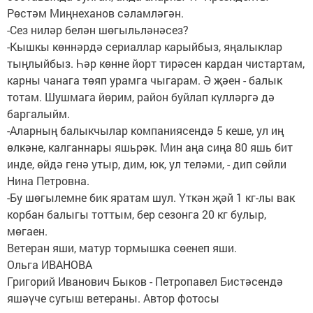
Рөстәм Миңнеханов сәламләгән.
-Сез ниләр белән шөгыльләнәсез?
-Кышкы көннәрдә сериаллар карыйбыз, яңалыклар
тыңлыйбыз. Һәр көнне йорт тирәсен кардан чистартам,
карны чанага төяп урамга чыгарам. Ә җәен - балык
тотам. Шушмага йөрим, район буйлап күлләргә дә
баргалыйм.
-Аларның балыкчылар компаниясендә 5 кеше, ул иң
өлкәне, калганнары яшьрәк. Мин аңа сиңа 80 яшь бит
инде, өйдә генә утыр, дим, юк, ул теләми, - дип сөйли
Нина Петровна.
-Бу шөгылемне бик яратам шул. Үткән җәй 1 кг-лы вак
корбан балыгы тоттым, бер сезонга 20 кг булыр,
мөгаен.
Ветеран яши, матур тормышка сөенеп яши.
Ольга ИВАНОВА
Григорий Иванович Быков - Петропавел Бистәсендә
яшәүче сугыш ветераны. Автор фотосы