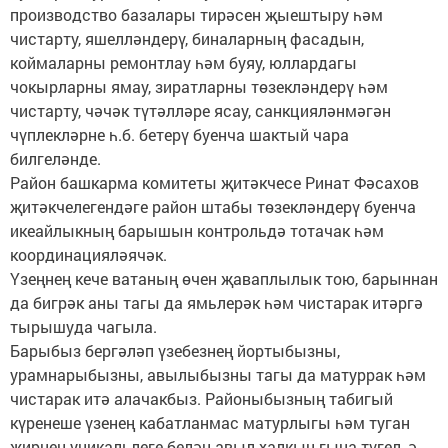
производство базалары тирәсен җыештыру һәм
чистарту, яшелләндерү, биналарның фасадын,
коймаларны ремонтлау һәм буяу, юллардагы
чокырларны ямау, зиратларны төзекләндерү һәм
чистарту, чәчәк түтәлләре ясау, санкцияләнмәгән
чүплекләрне һ.б. бетерү буенча шактый чара
билгеләнде.
Район башкарма комитеты җитәкчесе Ринат Фәсахов
җитәкчелегендәге район штабы төзекләндерү буенча
икеайлыкның барышын контрольдә тотачак һәм
координацияләячәк.
Үзеңнең кече ватаның өчен җаваплылык тою, барыннан
да бигрәк аны тагы да ямьлерәк һәм чистарак итәргә
тырышуда чагыла.
Барыбыз бергәләп үзебезнең йортыбызны,
урамнарыбызны, авылыбызны тагы да матуррак һәм
чистарак итә алачакбыз. Районыбызның табигый
күренеше үзенең кабатланмас матурлыгы һәм туган
җирнең уникальлеге белән авыл халкын гына түгел, ә