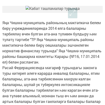
Яңа Чишмә муниципаль районының мәктәпкәчә белем
бирү учреждениеләрендә 2014 елга балаларны
тәрбияләү өчен булган ата-ана түләвен булдыру һәм
түләтү тәртибе "ТР Яңа Чишмә муниципаль районы
мәктәпкәчә белем бирү оешмалары эшчәнлеген
норматив финанслау турында" Яңа Чишмә муниципаль
районы башкарма комитеты Карары (№16, 17.01.2014
ел) белән расланган.
Рәсәй Федерациясендә мәгариф турындагы законга
туры китереп әлеге карарда инвалид балаларны, ятим
балаларны, ата-ана тәрбиясеннән мәхрүм калган
балаларны, шулай ук туберкулез интоксикацияле
булган балаларны тәрбияләгән һәм караган өчен ата-
ана түләве алынмый, моннан тыш өч һәм аннан да
артык балалары булган гаиләләргә балалары балалар