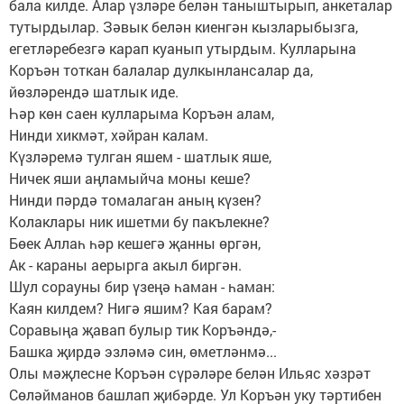
бала килде. Алар үзләре белән таныштырып, анкеталар
тутырдылар. Зәвык белән киенгән кызларыбызга,
егетләребезгә карап куанып утырдым. Кулларына
Коръән тоткан балалар дулкынлансалар да,
йөзләрендә шатлык иде.
Һәр көн саен кулларыма Коръән алам,
Нинди хикмәт, хәйран калам.
Күзләремә тулган яшем - шатлык яше,
Ничек яши аңламыйча моны кеше?
Нинди пәрдә томалаган аның күзен?
Колаклары ник ишетми бу пакълекне?
Бөек Аллаһ һәр кешегә җанны өргән,
Ак - караны аерырга акыл биргән.
Шул сорауны бир үзеңә һаман - һаман:
Каян килдем? Нигә яшим? Кая барам?
Соравыңа җавап булыр тик Коръәндә,-
Башка җирдә эзләмә син, өметләнмә...
Олы мәҗлесне Коръән сүрәләре белән Ильяс хәзрәт
Сөләйманов башлап җибәрде. Ул Коръән уку тәртибен