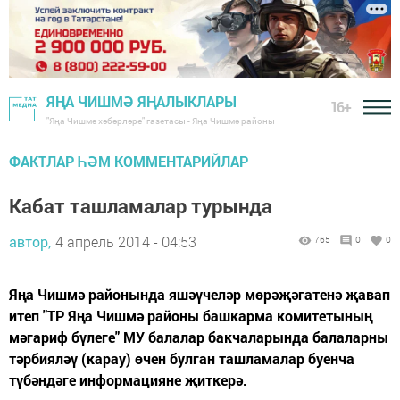
ЯҢА ЧИШМӘ ЯҢАЛЫКЛАРЫ
16+
"Яңа Чишмә хәбәрләре" газетасы - Яңа Чишмә районы
ФАКТЛАР ҺӘМ КОММЕНТАРИЙЛАР
Кабат ташламалар турында
автор,
4 апрель 2014 - 04:53
765
0
0
Яңа Чишмә районында яшәүчеләр мөрәҗәгатенә җавап
итеп "ТР Яңа Чишмә районы башкарма комитетының
мәгариф бүлеге" МУ балалар бакчаларында балаларны
тәрбияләү (карау) өчен булган ташламалар буенча
түбәндәге информацияне җиткерә.