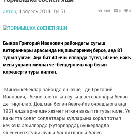
автор,
4 апрель 2014 - 04:51
1695
0
0
Быков Григорий Иванович райондагы сугыш
ветераннары арасында иң яшьләренең берсе, аңа 81
тулып узган. Аңа бит 40 нчы елларда түгел, 50 нче, нәкъ
менә украин милләтче -бендеровчылар белән
көрәшергә туры килгән.
-Минем кебекләр районда өч кеше, - ди Григорий
Иванович, - безне әле тагын сугыш ветераннары белән
дә тиңлиләр. Дошман белән йөзгә-йөз очрашырга аңа
1951 елда армиядә хезмәт иткән вакытта туры килә. Ул
вакытта совет солдатлары кулларына корал тотып
кечкенә авылларда (хуторларда), бункерларда
яшеренеп ятучы шушы бандитларны бәреп