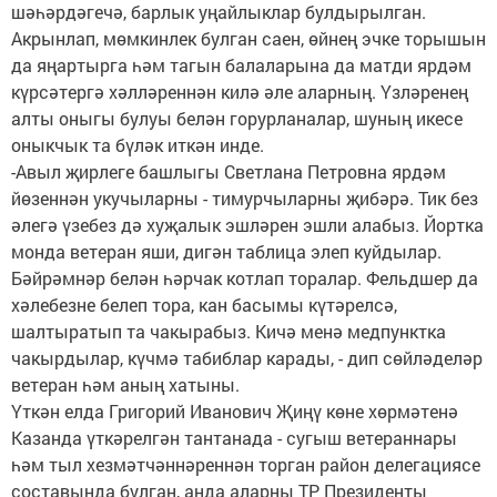
шәһәрдәгечә, барлык уңайлыклар булдырылган.
Акрынлап, мөмкинлек булган саен, өйнең эчке торышын
да яңартырга һәм тагын балаларына да матди ярдәм
күрсәтергә хәлләреннән килә әле аларның. Үзләренең
алты оныгы булуы белән горурланалар, шуның икесе
оныкчык та бүләк иткән инде.
-Авыл җирлеге башлыгы Светлана Петровна ярдәм
йөзеннән укучыларны - тимурчыларны җибәрә. Тик без
әлегә үзебез дә хуҗалык эшләрен эшли алабыз. Йортка
монда ветеран яши, дигән таблица элеп куйдылар.
Бәйрәмнәр белән һәрчак котлап торалар. Фельдшер да
хәлебезне белеп тора, кан басымы күтәрелсә,
шалтыратып та чакырабыз. Кичә менә медпунктка
чакырдылар, күчмә табиблар карады, - дип сөйләделәр
ветеран һәм аның хатыны.
Үткән елда Григорий Иванович Җиңү көне хөрмәтенә
Казанда үткәрелгән тантанада - сугыш ветераннары
һәм тыл хезмәтчәннәреннән торган район делегациясе
составында булган, анда аларны ТР Президенты