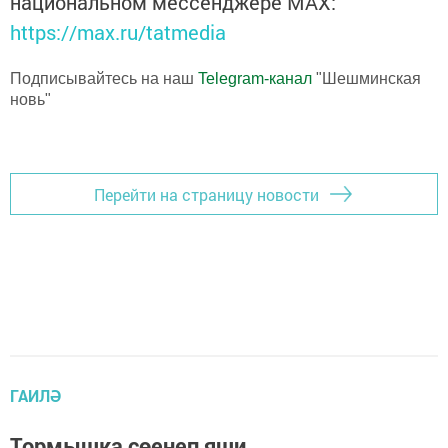
национальном мессенджере MАХ:
https://max.ru/tatmedia
Подписывайтесь на наш
Telegram-канал
"Шешминская
новь"
Перейти на страницу новости
ГАИЛӘ
Тормышка сөенеп яши