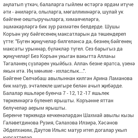
аңлатып үткәч, балаларга гыйлем өстәргә ярдәм итүче
әти - әниләргә, олыларга, мөгаллимнәргә, шулай ук
бәйгене оештыручыларга, химаячеләргә,
эшмәкәрләргә бик зур рәхмәтен белдерде. Шушы
Коръән уку бәйгесенең максатларын да төшендереп
үтте: "Бүген җиңүчеләр билгеләнсә дә, безнең бәйгенең
максаты урыннар, бүләкләр түгел. Сез барыгыз да
җиңүчеләр! Без Коръән укыган вакытта Аллаһы
Тәгаләнең сүзләрен укыйбыз. Аллаһ безне яратса, үзенә
якын итә. Иң мөһиме - ихласлык....".
Бәйгене Сөлчәбаш авылыннан килгән Арина Ламанова
бик матур, эчтәлекле шигыре белән ачып җибәрде.
Балалар яшьләре буенча 7 - 12, 12 -17 яшьлек
төркемнәргә бүленеп ярышты. Коръәнне яттан
белүчеләр аерым ярышты.
Беренче төркемдә кечкенәләрдән Шахмай авылы кызы
Галәветдинова Рузия, Сәлахова Илзирә, Хәсәнов
Әбделхәким, Даутов Ильяс матур итеп догалар укып
күрсәттеләр.