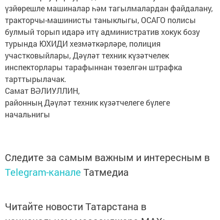
үзйөрешле машиналар һәм тагылмалардан файдалану,
тракторчы-машинисты таныклыгы, ОСАГО полисы
булмый торып идарә итү административ хокук бозу
турында ЮХИДИ хезмәткәрләре, полиция
участковыйлары, Дәүләт техник күзәтчелек
инспекторлары тарафыннан төзелгән штрафка
тарттырылачак.
Самат ВӘЛИУЛЛИН,
районның Дәүләт техник күзәтчелеге бүлеге
начальнигы
Следите за самым важным и интересным в
Telegram-канале
Татмедиа
Читайте новости Татарстана в