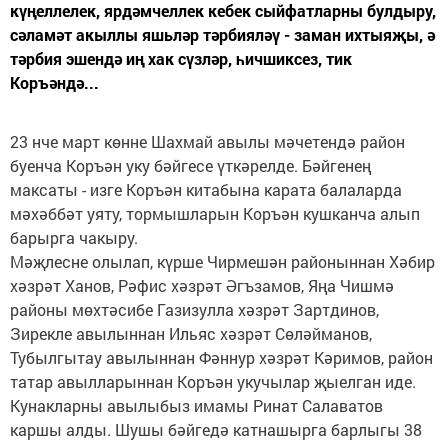
күңеллелек, ярдәмчеллек кебек сыйфатларны булдыру,
сәламәт акыллы яшьләр тәрбияләү - заман ихтыяҗы, ә
тәрбия эшендә иң хак сүзләр, һичшиксез, тик
Коръәндә...
23 нче март көнне Шахмай авылы мәчетендә район
буенча Коръән уку бәйгесе үткәрелде. Бәйгенең
максаты - изге Коръән китабына карата балаларда
мәхәббәт уяту, тормышларын Коръән кушканча алып
барырга чакыру.
Мәҗлесне олылап, күрше Чирмешән районыннан Хәбир
хәзрәт Ханов, Рәфис хәзрәт Әгъзамов, Яңа Чишмә
районы мөхтәсибе Газизулла хәзрәт Зартдинов,
Зирекле авылыннан Ильяс хәзрәт Сөләйманов,
Тубылгытау авылыннан Фәннур хәзрәт Кәримов, район
татар авылларыннан Коръән укучылар җыелган иде.
Кунакларны авылыбыз имамы Ринат Салаватов
каршы алды. Шушы бәйгедә катнашырга барлыгы 38