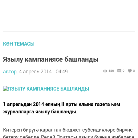
КӨН ТЕМАСЫ
Язылу кампаниясе башланды
автор,
4 апрель 2014 - 04:49
586
0
0
1 апрельдән 2014 елның II ярты елына газета һәм
журналларга язылу башланды.
Китереп бирүгә каралган бюджет субсидияләре бирүне
бетерү сәбәпле, Рәсәй Почтасы язылу буенча җибәрелә