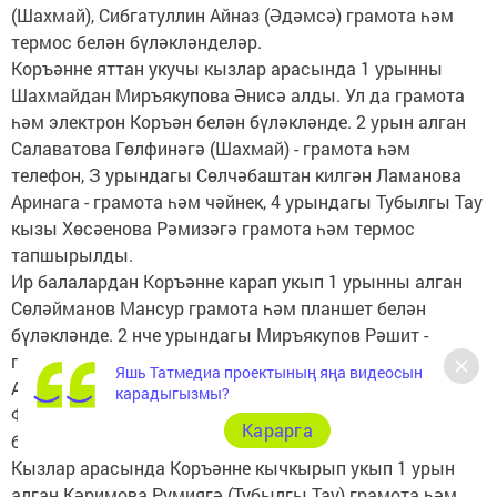
(Шахмай), Сибгатуллин Айназ (Әдәмсә) грамота һәм
термос белән бүләкләнделәр.
Коръәнне яттан укучы кызлар арасында 1 урынны
Шахмайдан Миръякупова Әнисә алды. Ул да грамота
һәм электрон Коръән белән бүләкләнде. 2 урын алган
Салаватова Гөлфинәгә (Шахмай) - грамота һәм
телефон, З урындагы Сөлчәбаштан килгән Ламанова
Аринага - грамота һәм чәйнек, 4 урындагы Тубылгы Тау
кызы Хөсәенова Рәмизәгә грамота һәм термос
тапшырылды.
Ир балалардан Коръәнне карап укып 1 урынны алган
Сөләйманов Мансур грамота һәм планшет белән
бүләкләнде. 2 нче урындагы Миръякупов Рәшит -
грамота һәм телефон, 3 нче урындагы Кәлимуллин
Яшь Татмедиа проектының яңа видеосын
Айназ (Акъяр) - грамота һәм мантоварка, 4 урындагы
карадыгызмы?
Фәизов Наил (Тубылгы Тау) грамота һәм чәйнек белән
Карарга
бүләкләнде.
Кызлар арасында Коръәнне кычкырып укып 1 урын
алган Кәримова Румиягә (Тубылгы Тау) грамота һәм