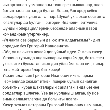
чыгарганнар, урманнарны тикшереп чыкканнар, алар
йогынтысы астында булган Львов, Ужгород кебек
шәһәрләрне яулап алганнар. Шулай ук шәхси составта
югалтулар да булган. Григорий Иванович әйтүенчә,
шундый операцияләрнең берсендә аларның взвод
командирын үтергәннәр.
-Ул чакта сез барысын да юк итә алдыгызмы? - дип
сорадык без Григорий Ивановичтан.
-Әйе, ул вакытта шулай дип уйлый идек. Ә менә хәзер
Украина турында яңалыкларны карыйм да, бөтенесен
үк юк итеп булмаган икән дип уйлыйм, кара син, ниләр
генә майтармыйлар бит хәзер!
Украинадан соң Григорий Иванович ике ел ярым
Германиядә хезмәт иткән: яшерен булып саналган
объектны - уран шахталарын саклаган, анда безнең
солдатлар эшләгән. Үзе дә нурланыш алган, бу исә
аның сәламәтлегенә дә йогынты ясаган.
Хәзер хезмәт ветераны Григорий Иванович һәм аның