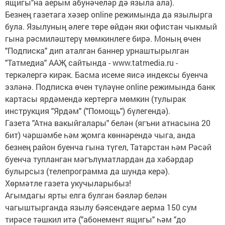
ящигы"на аерым абунәчеләр дә языла ала).
Безнең газетага хәзер online режимында да язылырга
була. Язылуның әлеге төре өйдән яки офистан чыкмый
гына рәсмиләштерү мөмкинлеге бирә. Моның өчен
"Подписка" дип аталган баннер урнаштырылган
"Татмедиа" ААҖ сайтында - www.tatmedia.ru -
теркәлергә кирәк. Басма исеме яисә индексы буенча
эзләнә. Подписка өчен түләүне online режимында банк
картасы ярдәмендә кертергә мөмкин (тулырак
инструкция "Ярдәм" ("Помощь") бүлегендә).
Газета "Атна вакыйгалары" белән (ягъни атнасына 20
бит) чәршәмбе һәм җомга көннәрендә чыга, анда
безнең район буенча гына түгел, Татарстан һәм Рәсәй
буенча тупланган мәгълүматлардан да хәбәрдар
булырсыз (телепрограмма да шунда керә).
Хөрмәтле газета укучыларыбыз!
Агымдагы ярты елга булган бәяләр белән
чагыштырганда язылу бәясендәге аерма 150 сум
тирәсе тәшкил итә ("абонемент ящигы" һәм "до