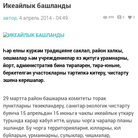
Икеайлык башланды
автор,
4 апрель 2014 - 04:49
656
0
0
Һәр елны күркәм традицияне саклап, район халкы,
оешмалар һәм учреждениеләр яз җитүгә урамнарны,
йорт, административ бина тирәләрен, тирә-юньне,
беркетелгән участокларны тәртипкә китерү, чистарту
эшенә керешәләр.
29 мартта район башкарма комитеты торак
пунктларны төзекләндерү, санитар-экологик чистарту
буенча 15 апрельдән 15 июньгә чаклы икеайлык үткәрү
турында карар кабул итте, шушы чорга чаралар планы
эшләнде. Бу чорга территорияләрне, юлларны, юл
буйларын, урманнарны, сулыклар, чишмәләр,