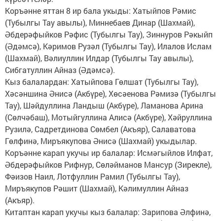
Коръәнне яттан 8 ир бала укыды: Хатыйпов Рәмис
(Тубылгы Тау авылы), Миннебаев Динар (Шахмай),
Әбдерәфыйков Рәфис (Тубылгы Тау), Зиннуров Рәкыйп
(Әдәмсә), Кәримов Рузәл (Тубылгы Тау), Илалов Ислам
(Шахмай), Вәлиуллин Илдар (Тубылгы Тау авылы),
Сибгатуллин Айназ (Әдәмсә).
Кыз балалардан: Хатыйпова Гөлшат (Тубылгы Тау),
Хәсәншина Әнисә (Акбүре), Хөсәенова Рәмизә (Тубылгы
Тау), Шәйдуллина Ландыш (Акбүре), Ламанова Арина
(Сөлчәбаш), Мотыйгуллина Алисә (Акбүре), Хәйруллина
Рузилә, Садретдинова Сөмбел (Акъяр), Салаватова
Гөлфинә, Миръякупова Әнисә (Шахмай) укыдылар.
Коръәнне карап укучы ир балалар: Исмәгыйлов Илфат,
Әбдерәфыйков Рифнур, Сөләйманов Мансур (Зирекле),
Фәизов Наил, Лотфуллин Рамил (Тубылгы Тау),
Миръякупов Рәшит (Шахмай), Кәлимуллин Айназ
(Акъяр).
Китаптан карап укучы кыз балалар: Зарипова Әлфинә,