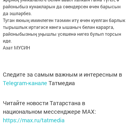
районыбыз кунакларын да сөендерсен өчен барысын
да эшләрбез.
Туган якның иминлеген тәэмин итү өчен куелган барлык
тырышлык иртәгәсе көнгә ышаныч белән карарга,
районыбызның уңышлы үсешенә нигез булып торсын
иде.
Азат МУСИН
Следите за самым важным и интересным в
Telegram-канале
Татмедиа
Читайте новости Татарстана в
национальном мессенджере MАХ:
https://max.ru/tatmedia