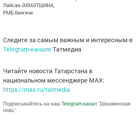
Ләйсән ӘХМӘТШИНА,
РМБ белгече
Следите за самым важным и интересным в
Telegram-канале
Татмедиа
Читайте новости Татарстана в
национальном мессенджере MАХ:
https://max.ru/tatmedia
Подписывайтесь на наш
Telegram-канал
"Шешминская
новь"