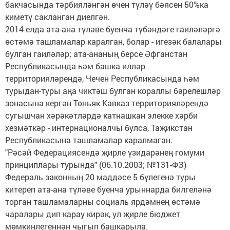
бакчасында тәрбияләнгән өчен түләү бәясен 50%ка
киметү сакланган диелгән.
2014 елда ата-ана түләве буенча түбәндәге гаиләләргә
өстәмә ташламалар каралган, болар - игезәк балалары
булган гаиләләр; ата-ананың берсе Әфганстан
Республикасында һәм башка илләр
территорияләрендә, Чечен Республикасында һәм
турыдан-туры аңа чиктәш булган кораллы бәрелешләр
зонасына кергән Төньяк Кавказ территорияләрендә
сугышчан хәрәкәтләрдә катнашкан элекке хәрби
хезмәткәр - интернационалчы булса, Таҗикстан
Республикасына ташламалар каралмаган.
"Рәсәй Федерациясендә җирле үзидарәнең гомуми
принциплары турында" (06.10.2003; №131-ФЗ)
Федераль законның 20 маддәсе 5 бүлегенә туры
китереп ата-ана түләве буенча урыннарда билгеләнә
торган ташламаларны социаль ярдәмнең өстәмә
чаралары дип карау кирәк, ул җирле бюджет
мөмкинлегеннән чыгып башкарыла.