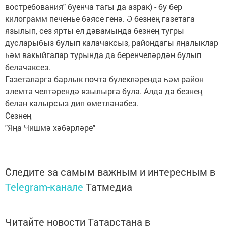
востребования" буенча тагы да азрак) - бу бер
килограмм печенье бәясе генә. Ә безнең газетага
язылып, сез ярты ел дәвамында безнең тугры
дусларыбыз булып калачаксыз, райондагы яңалыклар
һәм вакыйгалар турында да беренчеләрдән булып
беләчәксез.
Газеталарга барлык почта бүлекләрендә һәм район
элемтә челтәрендә язылырга була. Алда да безнең
белән калырсыз дип өметләнәбез.
Сезнең
"Яңа Чишмә хәбәрләре"
Следите за самым важным и интересным в
Telegram-канале
Татмедиа
Читайте новости Татарстана в