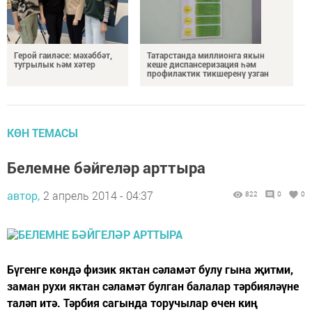
Герой гаиләсе: мәхәббәт,
Татарстанда миллионга якын
тугрылык һәм хәтер
кеше диспансеризация һәм
профилактик тикшеренү узган
КӨН ТЕМАСЫ
Белемне бәйгеләр арттыра
автор,
2 апрель 2014 - 04:37
822
0
0
Бүгенге көндә физик яктан сәламәт булу гына җитми,
заман рухи яктан сәламәт булган балалар тәрбияләүне
таләп итә. Тәрбия сагында торучылар өчен киң