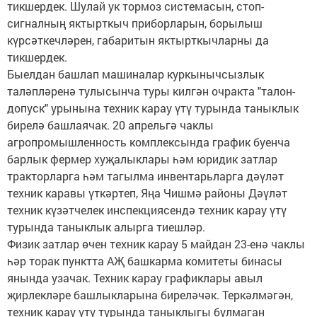
тикшердек. Шулай ук тормоз системасын, стоп-
сигналның яктырткыч приборларын, борылыш
күрсәткечләрен, габаритын яктырткычларны да
тикшердек.
Быелдан башлап машиналар куркынычсызлык
таләпләренә тулысынча туры килгән очракта "талон-
допуск" урынына техник карау үтү турында таныклык
бирелә башлаячак. 20 апрельгә чаклы
агропромышленность комплексында график буенча
барлык фермер хуҗалыклары һәм юридик затлар
тракторларга һәм тагылма инвентарьларга дәүләт
техник каравы үткәртеп, Яңа Чишмә районы Дәүләт
техник күзәтчелек инспекциясендә техник карау үтү
турында таныклык алырга тиешләр.
Физик затлар өчен техник карау 5 майдан 23-енә чаклы
һәр торак пунктта АҖ башкарма комитеты бинасы
янында узачак. Техник карау графиклары авыл
җирлекләре башлыкларына биреләчәк. Теркәлмәгән,
техник карау үтү турында таныклыгы булмаган