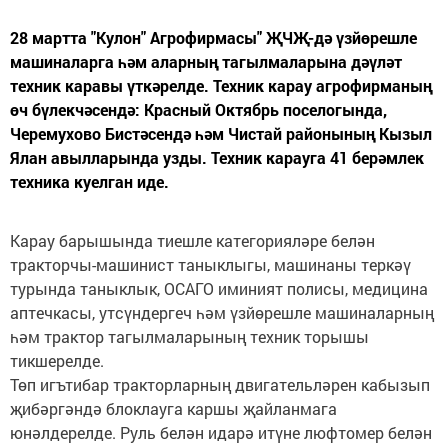
28 мартта "Кулон" Агрофирмасы" ҖЧҖ-дә үзйөрешле
машиналарга һәм аларның тагылмаларына дәүләт
техник каравы үткәрелде. Техник карау агрофирманың
өч бүлекчәсендә: Красный Октябрь поселогында,
Черемухово Бистәсендә һәм Чистай районының Кызыл
Ялан авылларында узды. Техник карауга 41 берәмлек
техника куелган иде.
Карау барышында тиешле категорияләре белән
тракторчы-машинист таныклыгы, машинаны теркәү
турында таныклык, ОСАГО иминият полисы, медицина
аптечкасы, утсүндергеч һәм үзйөрешле машиналарның
һәм трактор тагылмаларының техник торышы
тикшерелде.
Төп игътибар тракторларның двигательләрен кабызып
җибәргәндә блоклауга каршы җайланмага
юнәлдерелде. Руль белән идарә итүне люфтомер белән