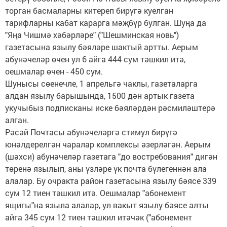
торган басмаларны китереп бирүгә куелган
тарифларны кабат карарга мәҗбүр булган. Шуңа да
"Яңа Чишмә хәбәрләре" ("Шешминская новь")
газетасына язылу бәяләре шактый артты. Аерым
абунәчеләр өчен ул 6 айга 444 сум тәшкил итә,
оешмалар өчен - 450 сум.
Шунысы сөенечле, 1 апрельгә чаклы, газеталарга
алдан язылу барышында, 1500 дән артык газета
укучыбыз подписканы иске бәяләрдән рәсмиләштерә
алган.
Рәсәй Почтасы абунәчеләргә стимул бирүгә
юнәлдерелгән чаралар комплексы әзерләгән. Аерым
(шәхси) абунәчеләр газетага "до востребования" дигән
төренә язылып, аны үзләре үк почта бүлегеннән ала
алалар. Бу очракта район газетасына язылу бәясе 339
сум 12 тиен тәшкил итә. Оешмалар "абонемент
ящигы"на языла алалар, ул вакыт язылу бәясе алты
айга 345 сум 12 тиен тәшкил итәчәк ("абонемент