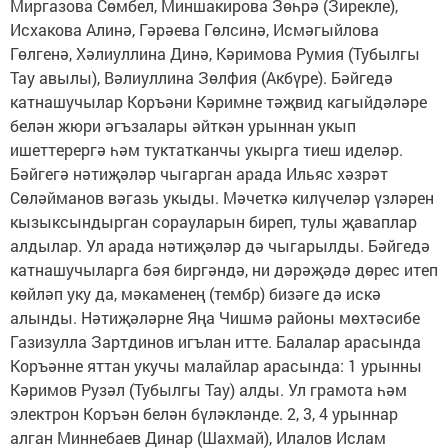
Миргазова Сөмбел, Миншакирова Зөһрә (Зирекле),
Исхакова Алинә, Гәрәева Гөлсинә, Исмәгыйлова
Гөлгенә, Хәлиуллина Динә, Кәримова Румия (Тубылгы
Тау авылы), Вәлиуллина Зөлфия (Акбүре). Бәйгедә
катнашучылар Коръәни Кәримне тәҗвид кагыйдәләре
белән жюри әгъзалары әйткән урыннан укып
ишеттерергә һәм туктатканчы укырга тиеш иделәр.
Бәйгегә нәтиҗәләр чыгарган арада Ильяс хәзрәт
Сөләйманов вәгазь укыды. Мәчеткә килүчеләр үзләрен
кызыксындырган сорауларын биреп, тулы җаваплар
алдылар. Ул арада нәтиҗәләр дә чыгарылды. Бәйгедә
катнашучыларга бәя биргәндә, ни дәрәҗәдә дөрес итеп
көйләп уку да, мәкаменең (тембр) бизәге дә искә
алынды. Нәтиҗәләрне Яңа Чишмә районы мөхтәсибе
Газизулла Зартдинов игълан итте. Балалар арасында
Коръәнне яттан укучы малайлар арасында: 1 урынны
Кәримов Рузәл (Тубылгы Тау) алды. Ул грамота һәм
электрон Коръән белән бүләкләнде. 2, 3, 4 урыннар
алган Миннебаев Динар (Шахмай), Илалов Ислам