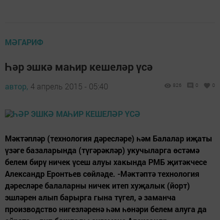
МӘГАРИФ
Һәр эшкә маһир кешеләр үсә
автор,
4 апрель 2015 - 05:40
826
0
0
Мәктәпләр (технология дәресләре) һәм Балалар иҗаты
үзәге базаларында (түгәрәкләр) укучыларга өстәмә
белем бирү ничек үсеш алуы хакында РМБ җитәкчесе
Александр Еронтьев сөйләде. -Мәктәптә технология
дәресләре балаларны ничек итеп хуҗалык (йорт)
эшләрен алып барырга гына түгел, ә заманча
производство нигезләренә һәм һөнәри белем алуга да