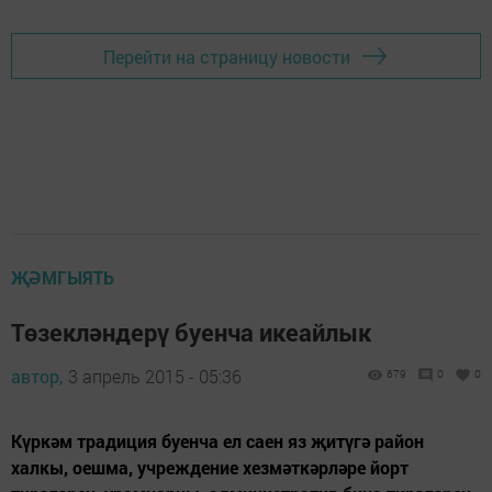
Перейти на страницу новости
ҖӘМГЫЯТЬ
Төзекләндерү буенча икеайлык
автор,
3 апрель 2015 - 05:36
679
0
0
Күркәм традиция буенча ел саен яз җитүгә район
халкы, оешма, учреждение хезмәткәрләре йорт