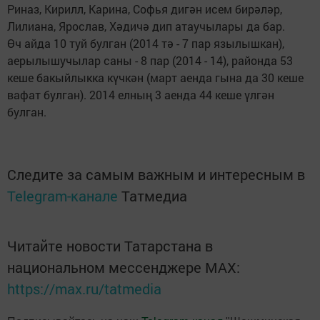
Риназ, Кирилл, Карина, Софья дигән исем бирәләр,
Лилиана, Ярослав, Хәдичә дип атаучылары да бар.
Өч айда 10 туй булган (2014 тә - 7 пар язылышкан),
аерылышучылар саны - 8 пар (2014 - 14), районда 53
кеше бакыйлыкка күчкән (март аенда гына да 30 кеше
вафат булган). 2014 елның 3 аенда 44 кеше үлгән
булган.
Следите за самым важным и интересным в
Telegram-канале
Татмедиа
Читайте новости Татарстана в
национальном мессенджере MАХ:
https://max.ru/tatmedia