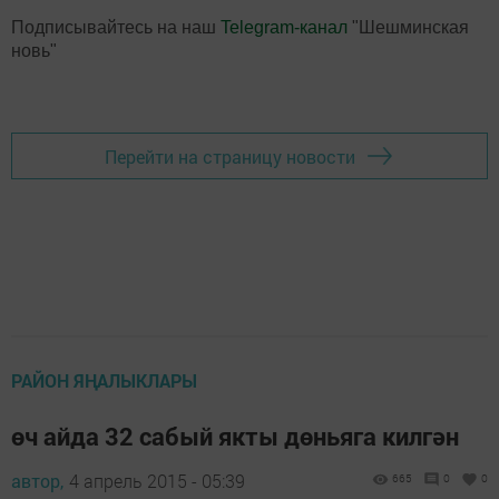
Подписывайтесь на наш
Telegram-канал
"Шешминская
новь"
Перейти на страницу новости
РАЙОН ЯҢАЛЫКЛАРЫ
өч айда 32 сабый якты дөньяга килгән
автор,
4 апрель 2015 - 05:39
665
0
0