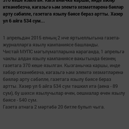
иткәнебезчә, кәгазьгә һәм элемтә хезмәтләренә бәяләр
арту сәбәпле, газетага язылу бәясе бераз артты. Хәзер
ул 6 айга 534 сум...
1 апрельдән 2015 елның 2 нче яртыеллыгына газета-
журналларга язылу кампаниясе башланды.
Чистай МУПС мәгълүматларына караганда, 1 апрельгә
чаклы алдан язылу кампаниясе вакытында безнең
газетага 370 кеше язылган. Кызганычка каршы, инде
хәбәр иткәнебезчә, кәгазьгә һәм элемтә хезмәтләренә
бәяләр арту сәбәпле, газетага язылу бәясе бераз
артты. Хәзер ул 6 айга 534 сум тәшкил итә (аена - 89
сум), бу шәхси язылучылар өчен, оешмалар өчен язылу
бәясе - 540 сум.
Газета атнага 2 мәртәбә 20 битле булып чыга.