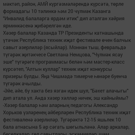
мәктәп, район, АМЙ күргәзмәләрендә күрсәтә, төрле
формадагы 10 тәлинкә һәм 20 чүлмәк Казанга
"Инвалид балаларга ярдәм итик" дип аталган хәйрия
ярминкәсенә җибәрелгән иде.
Хәзер балалар Казанда ТР Президенты катнашында
үтәчәк Республика техник иҗат фестивале өчен балчык
савыт әзерлиләр (ясыйлар). Моннан тыш, февральдә
түгәрәк җитәкчесе Светлана Немцова, "Чүлмәк ясау
эше" түгәрәге программасы белән һәм мастер-класс
күрсәтеп, "Алтын куллар" техник иҗат конкурсы
призеры булды. Яңа Чишмәдә тимерче һөнәре буенча
түгәрәк ачылды.
-Әйе, әйе, бу хакта без язган идек шул, "Бәхет алачыгы"
дип атала ул. Анда хәзер хәлләр ничек, эш кайныймы?
-Хәзер балалар һәм аларның педагогы Александр
Хорьков үзләренең әйберләрен Республика техник иҗат
фестиваленә әзерлиләр. Түгәрәктә 12-15 яшьлек 10
бала атнасына 5 әр сәгать шөгыльләнә. Алар аркалар,
беседкалар, гөл савытлары, эскәмияләр, шәм