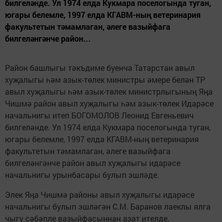
билгеләнде. Ул 1974 елда Кукмара поселогында туган,
югары белемле, 1997 елда КГАВМ-ның ветеринария
факультетын тәмамлаган, әлеге вазыйфага
билгеләнгәнче район...
Район башлыгы тәкъдиме буенча Татарстан авыл
хуҗалыгы һәм азык-төлек министры әмере белән ТР
авыл хуҗалыгы һәм азык-төлек министрлыгының Яңа
Чишмә район авыл хуҗалыгы һәм азык-төлек Идарәсе
начальнигы итеп БОГОМОЛОВ Леонид Евгеньевич
билгеләнде. Ул 1974 елда Кукмара поселогында туган,
югары белемле, 1997 елда КГАВМ-ның ветеринария
факультетын тәмамлаган, әлеге вазыйфага
билгеләнгәнче район авыл хуҗалыгы идарәсе
начальнигы урынбасары булып эшләде.
Элек Яңа Чишмә районы авыл хуҗалыгы идарәсе
начальнигы булып эшләгән С.М. Баранов лаеклы ялга
чыгу сәбәпле вазыйфасыннан азат ителде.