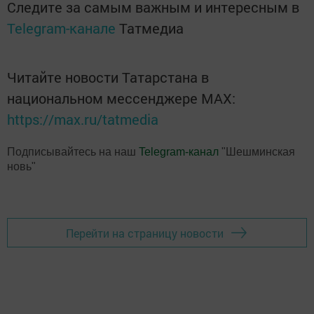
Следите за самым важным и интересным в
Telegram-канале
Татмедиа
Читайте новости Татарстана в
национальном мессенджере MАХ:
https://max.ru/tatmedia
Подписывайтесь на наш
Telegram-канал
"Шешминская
новь"
Перейти на страницу новости