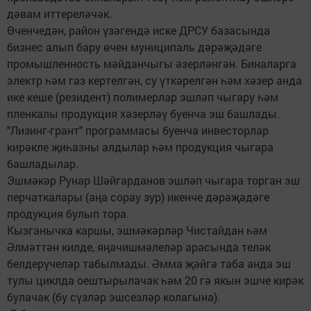
дәвам иттереләчәк.
Өченчедән, район үзәгендә иске ДРСУ базасында
бизнес алып бару өчен муниципаль дәрәҗәдәге
промышленность мәйданчыгы әзерләнгән. Биналарга
электр һәм газ кертелгән, су үткәрелгән һәм хәзер анда
ике кеше (резидент) полимерлар эшләп чыгару һәм
пленкалы продукция хәзерләү буенча эш башлады.
"Лизинг-грант" программасы буенча инвесторлар
кирәкле җиһазны алдылар һәм продукция чыгара
башладылар.
Эшмәкәр Рунар Шәйгарданов эшләп чыгара торган эш
перчаткалары (аңа сорау зур) икенче дәрәҗәдәге
продукция булып тора.
Кызганычка каршы, эшмәкәрләр Чистайдан һәм
Әлмәттән килде, яңачишмәлеләр арасында теләк
белдерүчеләр табылмады. Әмма җәйгә таба анда эш
тулы циклда оештырылачак һәм 20 гә якын эшче кирәк
булачак (бу сүзләр эшсезләр колагына).