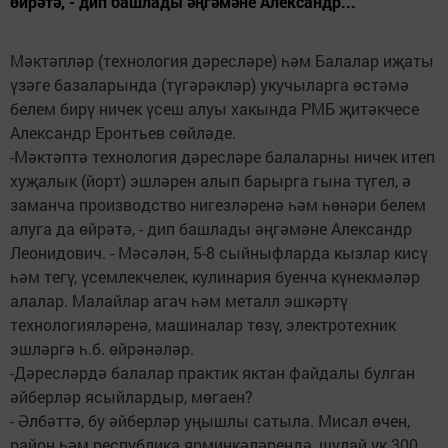
өйрәтә, - дип башлады әңгәмәне Александр...
Мәктәпләр (технология дәресләре) һәм Балалар иҗаты
үзәге базаларында (түгәрәкләр) укучыларга өстәмә
белем бирү ничек үсеш алуы хакында РМБ җитәкчесе
Александр Еронтьев сөйләде.
-Мәктәптә технология дәресләре балаларны ничек итеп
хуҗалык (йорт) эшләрен алып барырга гына түгел, ә
заманча производство нигезләренә һәм һөнәри белем
алуга да өйрәтә, - дип башлады әңгәмәне Александр
Леонидович. - Мәсәлән, 5-8 сыйныфларда кызлар кисү
һәм тегү, үсемлекчелек, кулинария буенча күнекмәләр
алалар. Малайлар агач һәм металл эшкәртү
технологияләренә, машиналар төзү, электротехник
эшләргә һ.б. өйрәнәләр.
-Дәресләрдә балалар практик яктан файдалы булган
әйберләр ясыйлардыр, мөгаен?
- Әлбәттә, бу әйберләр уңышлы сатыла. Мисал өчен,
район һәм республика ярминкәләрендә, шулай ук 300