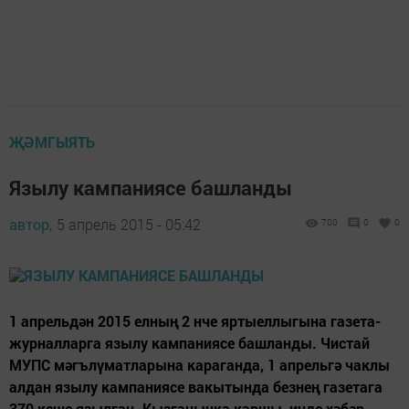
ҖӘМГЫЯТЬ
Язылу кампаниясе башланды
автор,
5 апрель 2015 - 05:42
700
0
0
1 апрельдән 2015 елның 2 нче яртыеллыгына газета-
журналларга язылу кампаниясе башланды. Чистай
МУПС мәгълүматларына караганда, 1 апрельгә чаклы
алдан язылу кампаниясе вакытында безнең газетага
370 кеше язылган. Кызганычка каршы, инде хәбәр