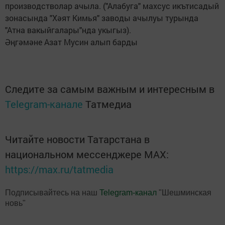
производстволар ачыла. ("Алабуга" махсус икътисадый
зонасында "Хәят Кимья" заводы ачылуы турында
"Атна вакыйгалары"нда укыгыз).
Әңгәмәне Азат Мусин алып барды
Следите за самым важным и интересным в
Telegram-канале
Татмедиа
Читайте новости Татарстана в
национальном мессенджере MАХ:
https://max.ru/tatmedia
Подписывайтесь на наш
Telegram-канал
"Шешминская
новь"