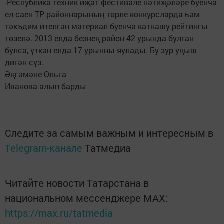
-Республика техник иҗат фестивале нәтиҗәләре буенча
ел саен ТР районнарының төрле конкурсларда һәм
тәкъдим ителгән материал буенча катнашу рейтингы
төзелә. 2013 елда безнең район 42 урында булган
булса, үткән елда 17 урынны яулады. Бу зур уңыш
дигән сүз.
Әңгәмәне Ольга
Иванова алып барды
Следите за самым важным и интересным в
Telegram-канале
Татмедиа
Читайте новости Татарстана в
национальном мессенджере MАХ:
https://max.ru/tatmedia