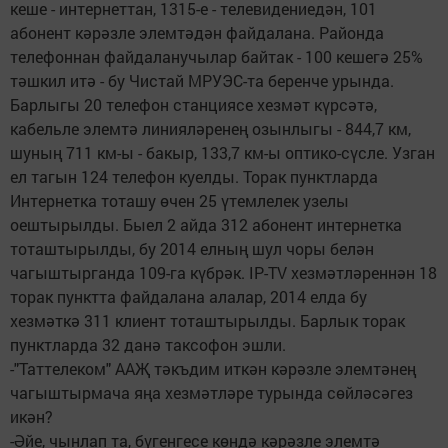
кеше - интернеттан, 1315-е - телевидениедән, 101
абонент кәрәзле элемтәдән файдалана. Районда
телефоннан файдаланучылар байтак - 100 кешегә 25%
тәшкил итә - бу Чистай МРУЭС-та беренче урында.
Барлыгы 20 телефон станциясе хезмәт күрсәтә,
кабельле элемтә линияләренең озынлыгы - 844,7 км,
шуның 711 км-ы - бакыр, 133,7 км-ы оптико-сүсле. Узган
ел тагын 124 телефон куелды. Торак пунктларда
Интернетка тоташу өчен 25 үтемлелек узелы
оештырылды. Быел 2 айда 312 абонент интернетка
тоташтырылды, бу 2014 елның шул чоры белән
чагыштырганда 109-га күбрәк. IР-TV хезмәтләреннән 18
торак пунктта файдалана алалар, 2014 елда бу
хезмәткә 311 клиент тоташтырылды. Барлык торак
пунктларда 32 данә таксофон эшли.
-"Таттелеком" ААҖ тәкъдим иткән кәрәзле элемтәнең
чагыштырмача яңа хезмәтләре турында сөйләсәгез
икән?
-Әйе, чынлап та, бүгенгесе көндә кәрәзле элемтә