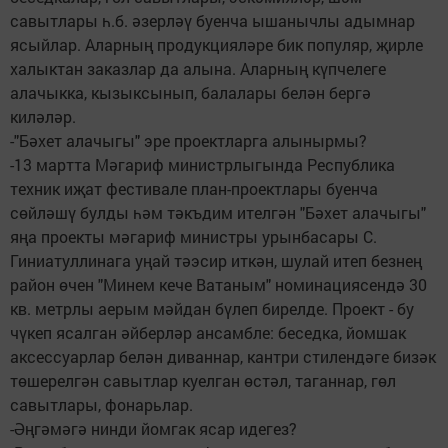
савытлары һ.б. әзерләү буенча ышанычлы адымнар
ясыйлар. Аларның продукцияләре бик популяр, җирле
халыктан заказлар да алына. Аларның күпчелеге
алачыкка, кызыксынып, балалары белән бергә
киләләр.
-"Бәхет алачыгы" эре проектларга алынырмы?
-13 мартта Мәгариф министрлыгында Республика
техник иҗат фестивале план-проектлары буенча
сөйләшү булды һәм тәкъдим ителгән "Бәхет алачыгы"
яңа проекты мәгариф министры урынбасары С.
Гиниатуллинага уңай тәэсир иткән, шулай итеп безнең
район өчен "Минем кече Ватаным" номинациясендә 30
кв. метрлы аерым мәйдан бүлеп бирелде. Проект - бу
чүкеп ясалган әйберләр ансамбле: беседка, йомшак
аксессуарлар белән диваннар, кантри стилендәге бизәк
төшерелгән савытлар куелган өстәл, таганнар, гөл
савытлары, фонарьлар.
-Әңгәмәгә нинди йомгак ясар идегез?