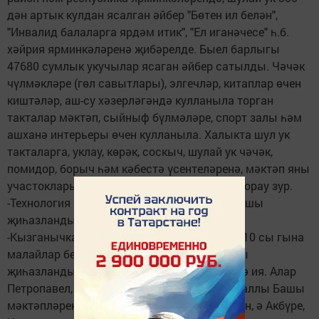
дән артык кулдан ясалган әйбер "Бөтен ил белән",
"Инвалид балаларга ярдәм итик", "Ел иганәчесе" һ.б.
хәйрия ярминкәләренә җибәрелде. Быел барлыгы
47680 сумлык укучылар ясаган әйбер сатылды. Чәчәк
чүлмәкләре (гөл савытлары), элгечләр, китаплар өчен
киштәләр, аш-су хәзерләгәндә кулланыла торган
такталар мәктәп, сыйныф бүлмәләре, спорт залы һәм
ашханә интерьеры өчен кулланыла. Халыкта шул ук
такталарга, уклау, көрәк, соскыч, шулай ук чәчәк,
помидор, борыч һәм кәбестә үсентеләренә, мәктәп яны
участокларында үстерелгән яшелчәләргә сорау зур.
-Технология кабинетларының барысы да яхшы
җиһазландырылганмы?
-Кызганычка каршы, 16 мәктәпнең нибары 10 сы гына
малайлар белән дәресләр үткәрү өчен яхшы
җиһазландырылган мәктәп остаханәләренә ия. Алар
Петропавел, Волчья, Архангел Бистәләре, Чаллы Башы
мәктәпләрендә тиешенчә комплектланмаган, ә Акбүре,