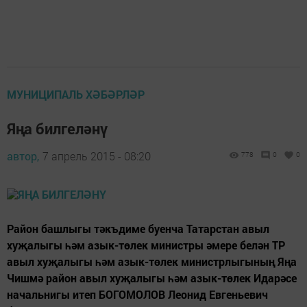
МУНИЦИПАЛЬ ХӘБӘРЛӘР
Яңа билгеләнү
автор,
7 апрель 2015 - 08:20
778
0
0
Район башлыгы тәкъдиме буенча Татарстан авыл
хуҗалыгы һәм азык-төлек министры әмере белән ТР
авыл хуҗалыгы һәм азык-төлек министрлыгының Яңа
Чишмә район авыл хуҗалыгы һәм азык-төлек Идарәсе
начальнигы итеп БОГОМОЛОВ Леонид Евгеньевич