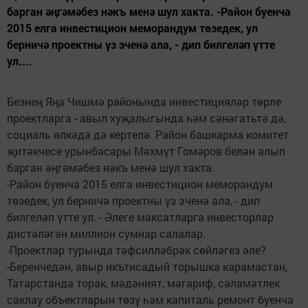
барган әңгәмәбез нәкъ менә шул хакта. -Район буенча
2015 елга инвестицион меморандум төзедек, ул
берничә проектны үз эченә ала, - дип билгеләп үтте
ул....
Безнең Яңа Чишмә районында инвестицияләр төрле
проектларга - авыл хуҗалыгында һәм сәнәгатьтә дә,
социаль өлкәдә дә кертелә. Район башкарма комитет
җитәкчесе урынбасары Мәхмүт Гомәров белән алып
барган әңгәмәбез нәкъ менә шул хакта.
-Район буенча 2015 елга инвестицион меморандум
төзедек, ул берничә проектны үз эченә ала, - дип
билгеләп үтте ул. - Әлеге максатларга инвесторлар
дистәләгән миллион сумнар салалар.
-Проектлар турында тәфсилләбрәк сөйләгез әле?
-Беренчедән, авыр икътисадый торышка карамастан,
Татарстанда торак, мәдәният, мәгариф, сәламәтлек
саклау объектларын төзү һәм капиталь ремонт буенча