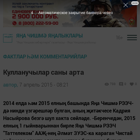
3
Автоматическое закрытие баннера через
ЯҢА ЧИШМӘ ЯҢАЛЫКЛАРЫ
16+
"Яңа Чишмә хәбәрләре" газетасы - Яңа Чишмә районы
ФАКТЛАР ҺӘМ КОММЕНТАРИЙЛАР
Кулланучылар саны арта
автор,
7 апрель 2015 - 08:21
733
0
0
2014 елда һәм 2015 елның башында Яңа Чишмә РЭЭЧ-
дә нинди үзгәрешләр булган, аның җитәкчесе Кадрия
Насыйрова безгә шул хакта сөйләде. -Беренчедән, 2015
елның 1 гыйнварыннан бирле Яңа Чишмә РЭЭЧ
"Таттелеком" ААҖ-нең Әлмәт ЗУЭС-ка караган Чистай