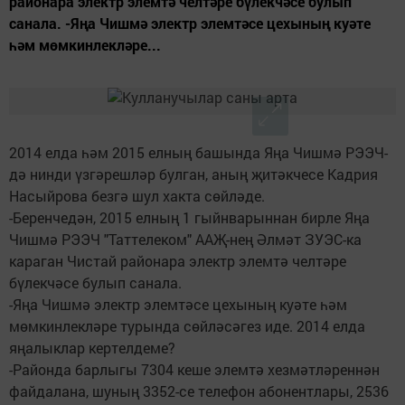
районара электр элемтә челтәре бүлекчәсе булып
санала. -Яңа Чишмә электр элемтәсе цехының куәте
һәм мөмкинлекләре...
2014 елда һәм 2015 елның башында Яңа Чишмә РЭЭЧ-
дә нинди үзгәрешләр булган, аның җитәкчесе Кадрия
Насыйрова безгә шул хакта сөйләде.
-Беренчедән, 2015 елның 1 гыйнварыннан бирле Яңа
Чишмә РЭЭЧ "Таттелеком" ААҖ-нең Әлмәт ЗУЭС-ка
караган Чистай районара электр элемтә челтәре
бүлекчәсе булып санала.
-Яңа Чишмә электр элемтәсе цехының куәте һәм
мөмкинлекләре турында сөйләсәгез иде. 2014 елда
яңалыклар кертелдеме?
-Районда барлыгы 7304 кеше элемтә хезмәтләреннән
файдалана, шуның 3352-се телефон абонентлары, 2536