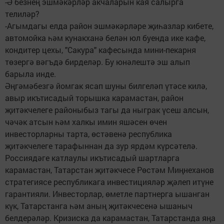
-Ә безнең эшмәкәрләр акчаларын кая салырга
телиләр?
-Агымдагы елда район эшмәкәрләре җиһазлар кибете,
автомойка һәм кунакханә белән юл буенда ике кафе,
кондитер цехы, "Сакура" кафесында мини-пекарня
төзергә вәгъдә бирделәр. Бу юнәлештә эш алып
барыла инде.
Әңгәмәбезгә йомгак ясап шуны билгеләп үтәсе килә,
авыр икътисадый торышка карамастан, район
җитәкчелеге районыбыз тагы да ныграк үсеш алсын,
чәчәк атсын һәм халкы имин яшәсен өчен
инвесторларны тарта, өстәвенә республика
җитәкчелеге тарафыннан да зур ярдәм күрсәтелә.
Россиядәге катлаулы икътисадый шартларга
карамастан, Татарстан җитәкчесе Рөстәм Миңнеханов
стратегиясе республикага инвестицияләр җәлеп итүне
гарантияли. Инвесторлар, өметле партнерга ышанган
күк, Татарстанга һәм аның җитәкчесенә ышаныч
белдерәләр. Кризиска да карамастан, Татарстанда яңа