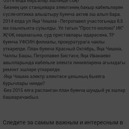
-2014 елда нәрсәләр эшләнде соң?
-Безнең цех станцияара элемтәнең бакыр кабельләрен
сүсле-оптикка алыштыру буенча актив эш алып бара.
2014 елда ул Яңа Чишмә - Петропавел участогында 8,5
км озынлыкта сузылды. Ул тагын "Просто молоко" ИК"
ҖЧҖ оешмасына, суд приставлары идарәсенә, ТР
буенча УФСИН филиалы, прокуратурага чаклы
үткәрелде. План буенча Красный Октябрь, Яңа Чишмә,
Чаллы Башы, Петропавел Бистәсе, Яңа Иванаево
авылларында кабельле элемтә линияләренә агымдагы
ремонт эшләре үткәрелде.
-Яңа Чишмә электр элемтәсе цехының быелга
бурычлары нинди?
-Без 2015 елга расланган план буенча шундый ук эшләр
башкарачакбыз.
Следите за самым важным и интересным в