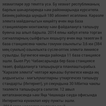
хезмәтләре зур темпта үсә. Бу хезмәт республиканың
барлык шәһәрләрендә һәм районнарында күрсәтелә.
Безнең районда шундый 180 абонент исәпләнә. Кәрәзле
элемтә мәйданчыгын киңәйтү өчен яңа база
станцияләрен монтажлау һәм файдалануга тапшыру
буенча эш алып барыла. 2014 елны кабул ителә торган
сигналларның сыйфатын яхшырту өчен яңа төзелгән 8
база станциясенә чаклы гомуми озынлыгы 3,6 км (384
мең сумлык) озынлыкта сүсле-оптик элемтә линиясе
сузылды. Бүгенгесе көндә районда 11 база станциясе
эшли. Быел Рус Чабаксарында бер база станциясе
төзеп, файдалануга тапшырырга планлаштырабыз.
"Кәрәзле элемтә" челтәре җиһазы бүгенгесе көндә иң
алдынгысы - мәгълүматларны үткәргечсез тапшыру
стандарты (Интернет), ул секундына 30 Мбитка чаклы
тизлектә тапшырырга сәләтле. 12 авыл
китапханәсендә һәм Яңа Чишмәдә сәүдә офисында
Интернетка күмәкләп керү пункты эшли.