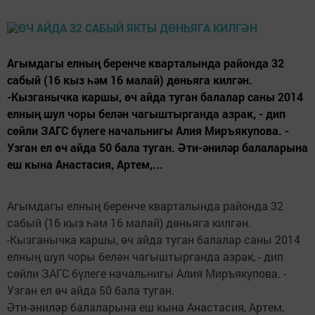
Агымдагы елның беренче кварталында районда 32
сабый (16 кыз һәм 16 малай) дөньяга килгән.
-Кызганычка каршы, өч айда туган балалар саны 2014
елның шул чоры белән чагыштырганда азрак, - дип
сөйли ЗАГС бүлеге начальнигы Алия Миръякупова. -
Узган ел өч айда 50 бала туган. Әти-әниләр балаларына
еш кына Анастасия, Артем,...
Агымдагы елның беренче кварталында районда 32
сабый (16 кыз һәм 16 малай) дөньяга килгән.
-Кызганычка каршы, өч айда туган балалар саны 2014
елның шул чоры белән чагыштырганда азрак, - дип
сөйли ЗАГС бүлеге начальнигы Алия Миръякупова. -
Узган ел өч айда 50 бала туган.
Әти-әниләр балаларына еш кына Анастасия, Артем,