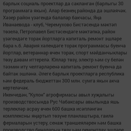
барлык социаль проектлар да сакланган (барлыгы 30
программага якын). Алар безнең районда да эшләячәк.
Хәзер район үзәгендә балалар бакчасы, Яңа
Иванаевода - клуб, Черемухово Бистәсендә мәктәп
төзелә, Петропавел Бистәсендәге мәктәпкә, район
үзәгендәге торак йортларга капиталь ремонт эшләре
бара һ.б. Авария хәлендәге торак программасы буенча
йортлар, ветераннар өчен торак, спорт мәйданчыклары
төзү дәвам иттерелә. Юллар төзү, электр һәм су белән
тәэмин итү челтәрләренә капиталь ремонт буенча да
байтак эшләнә. Әлеге барлык проектларга республика
һәм федераль бюджеттан 300 млн. сумга якын акча
кертеләчәк.
Икенчедән, "Кулон" агрофирмасы авыл хуҗалыгы
производствосында Рус Чабаксары авылында яшь
терлекләр асрау өчен 600 башка исәпләнгән
комплексны яңартып төзүне планлаштыра, гаилә
фермаларын үстерү, сенаж траншеяләрен һәм башка
производство биналарын төзү һәм ремонтлау эшләре