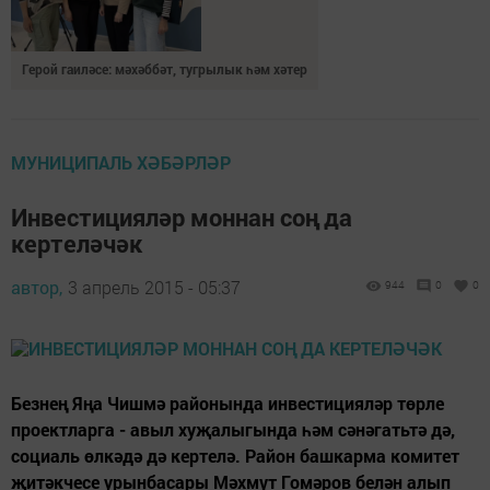
Герой гаиләсе: мәхәббәт, тугрылык һәм хәтер
МУНИЦИПАЛЬ ХӘБӘРЛӘР
Инвестицияләр моннан соң да
кертеләчәк
автор,
3 апрель 2015 - 05:37
944
0
0
Безнең Яңа Чишмә районында инвестицияләр төрле
проектларга - авыл хуҗалыгында һәм сәнәгатьтә дә,
социаль өлкәдә дә кертелә. Район башкарма комитет
җитәкчесе урынбасары Мәхмүт Гомәров белән алып