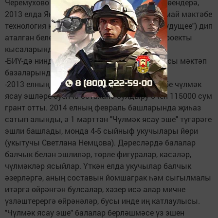
Черемухово мәктәпләрендә - юк. Шунысы сөендерә,
2013 елда Яңа Чишмә гимназиясе һәм Шахмай мәктәбе
технология кабинетлары өчен "Киләчәк" ("Будущее") дип
аталган белем бирүне үстерү стратегиясе проекты
кысаларында яңа җиһаз алдылар.
-БИҮ-дә нинди яңа түгәрәкләр ачылды? Кайсы мәктәп
базаларында эшлиләр?
-2013 елның декабрендә Петропавел мәктәбе чүлмәк
ясау эшләре буенча остаханә булдыру өчен 115000 сум
грант отты. 2014 елның февраль башларында җиһаз
сатып алынды, ә 1 марттан "Чүлмәк ясау эше" түгәрәге
эшли башлады, монда 4-5 сыйныф укучылары йөри
(укытучы Светлана Немцова). Дәресләрдә балалар
балчык белән эшлиләр, төрле фигуралар, касәләр,
чүлмәкләр ясыйлар. Үткән елда укучылар балчык
әзерләргә, аның составын йомшаграк һәм сыгылмалы
итәргә өйрәнгән булсалар, хәзер исә алар мичне
үзләштерергә өйрәнәләр, бусы инде иң катлаулысы.
"Чүлмәк ясау эше" балалар берләшмәсе үз эшен