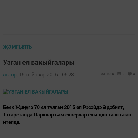
ҖӘМГЫЯТЬ
Узган ел вакыйгалары
автор,
15 гыйнвар 2016 - 05:23
1026
0
0
Бөек Җиңүгә 70 ел тулган 2015 ел Рәсәйдә Әдәбият,
Татарстанда Парклар һәм скверлар елы дип тә игълан
ителде.