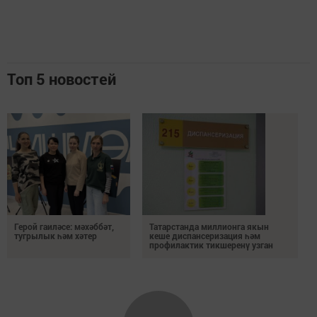
Топ 5 новостей
Герой гаиләсе: мәхәббәт,
Татарстанда миллионга якын
тугрылык һәм хәтер
кеше диспансеризация һәм
профилактик тикшеренү узган