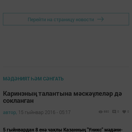
Перейти на страницу новости
МӘДӘНИЯТ ҺӘМ СӘНГАТЬ
Каринэның талантына мәскәүлеләр дә
сокланган
автор,
15 гыйнвар 2016 - 05:17
680
0
0
5 гыйнвардан 8 енә чаклы Казанның "Уникс" мәдәни-