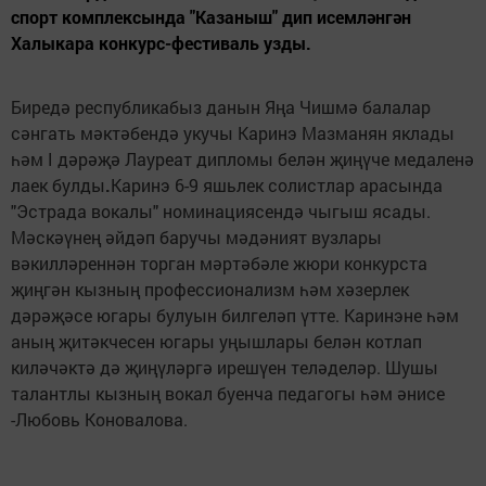
спорт комплексында "Казаныш" дип исемләнгән
Халыкара конкурс-фестиваль узды.
Биредә республикабыз данын Яңа Чишмә балалар
сәнгать мәктәбендә укучы Каринэ Мазманян яклады
һәм I дәрәҗә Лауреат дипломы белән җиңүче медаленә
лаек булды
.
Каринэ 6-9 яшьлек солистлар арасында
"Эстрада вокалы" номинациясендә чыгыш ясады.
Мәскәүнең әйдәп баручы мәдәният вузлары
вәкилләреннән торган мәртәбәле жюри конкурста
җиңгән кызның профессионализм һәм хәзерлек
дәрәҗәсе югары булуын билгеләп үтте. Каринэне һәм
аның җитәкчесен югары уңышлары белән котлап
киләчәктә дә җиңүләргә ирешүен теләделәр. Шушы
талантлы кызның вокал буенча педагогы һәм әнисе
-Любовь Коновалова.