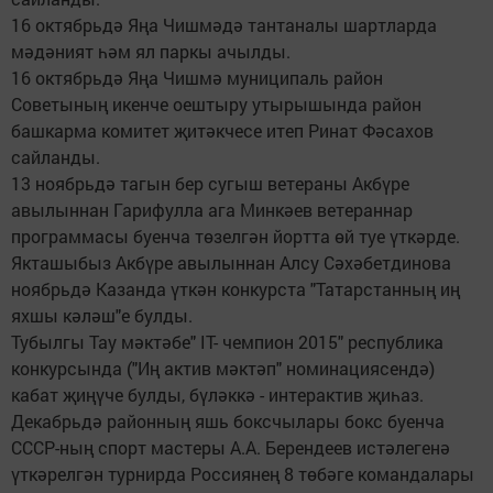
16 октябрьдә Яңа Чишмәдә тантаналы шартларда
мәдәният һәм ял паркы ачылды.
16 октябрьдә Яңа Чишмә муниципаль район
Советының икенче оештыру утырышында район
башкарма комитет җитәкчесе итеп Ринат Фәсахов
сайланды.
13 ноябрьдә тагын бер сугыш ветераны Акбүре
авылыннан Гарифулла ага Минкәев ветераннар
программасы буенча төзелгән йортта өй туе үткәрде.
Якташыбыз Акбүре авылыннан Алсу Сәхәбетдинова
ноябрьдә Казанда үткән конкурста "Татарстанның иң
яхшы кәләш"е булды.
Тубылгы Тау мәктәбе" IТ- чемпион 2015" республика
конкурсында ("Иң актив мәктәп" номинациясендә)
кабат җиңүче булды, бүләккә - интерактив җиһаз.
Декабрьдә районның яшь боксчылары бокс буенча
СССР-ның спорт мастеры А.А. Берендеев истәлегенә
үткәрелгән турнирда Россиянең 8 төбәге командалары