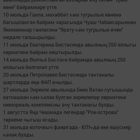
көне" бәйрәмнәре үтте.
10 июльдә Гаилә, мәхәббәт һәм тугрылык көненә
багышланган бәйрәм чарасында Чуаш Чабаксарыннан
Якимкиннар гаиләсенә "Ярату һәм тугрылык өчен"
медале тапшырылды.
11 июльдә Екатерина Бистәсендә авылның 250 еллыгы
хөрмәтенә бәйрәм оештырылды.
14 июльдә Волчья Бистәсе бәйрәмдә авылның 250
еллыгын билгеләп үтте.
20 июльдә Петропавел Бистәсендә тантаналы
шартларда яңа ФАП ачылды.
27 июльдә Зирекле авылында Бөек Ватан сугышында
катнашкан һәм һәлак булган зиреклеләр хөрмәтенә
мемориаль комплексны ачу тантанасы булды.
1 августта Яңа Чишмәдә легендар "Рок-острова"
төркеме чыгыш ясады.
31 июльдә коточкыч фаҗигада - ЮТҺ-да ике яшүсмер
һәлак булды.