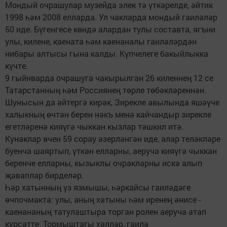
Мондый очрашулар музейда элек тә үткәрелде, әйтик
1998 һәм 2008 елларда. Ул чакларда мондый гаиләләр
50 иде. Бүгенгесе көндә алардан тулы составта, ягъни
улы, килене, каената һәм каенаналы гаиләләрдән
нибары алтысы гына калды. Күпчелеге бакыйлыкка
күчте.
9 гыйнварда очрашуга чакырылган 26 киленнең 12 се
Татарстанның һәм Россиянең төрле төбәкләреннән.
Шунысын да әйтергә кирәк, Зирекле авылында яшәүче
халыкның өчтән берен нәкъ менә кайчандыр зирекле
егетләренә кияүгә чыккан кызлар тәшкил итә.
Кунаклар өчен 59 сорау әзерләнгән иде, алар теләкләре
буенча шаяртып, үткән елларны, аеруча кияүгә чыккан
беренче елларны, кызыклы очракларны искә алып
җаваплар бирделәр.
Һәр хатынның үз язмышы, һәркайсы гаиләдәге
өчпочмакта: улы, аның хатыны һәм иренең әнисе -
каенананың татулаштыра торган ролен аеруча атап
күрсәтте. Тормыштагы хәлләр, гаилә