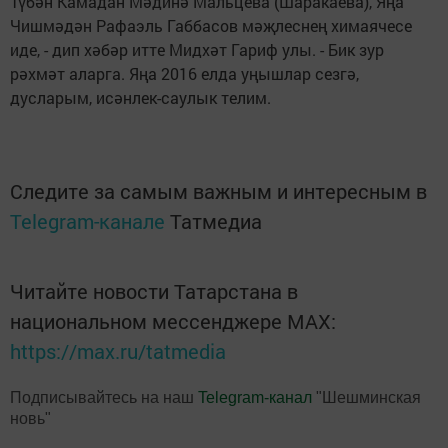
Түбән Камадан Мәдинә Мальцева (Шаракаева), Яңа
Чишмәдән Рафаэль Габбасов мәҗлеснең химаячесе
иде, - дип хәбәр итте Мидхәт Гариф улы. - Бик зур
рәхмәт аларга. Яңа 2016 елда уңышлар сезгә,
дусларым, исәнлек-саулык телим.
Следите за самым важным и интересным в
Telegram-канале
Татмедиа
Читайте новости Татарстана в
национальном мессенджере MАХ:
https://max.ru/tatmedia
Подписывайтесь на наш
Telegram-канал
"Шешминская
новь"