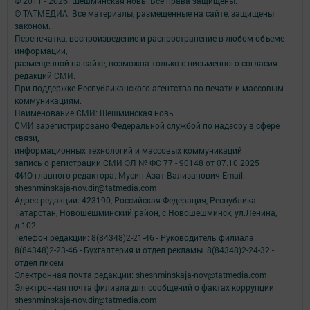
© 2011 - 2026. Шешминская новь. Все права защищены.
© ТАТМЕДИА. Все материалы, размещенные на сайте, защищены
законом.
Перепечатка, воспроизведение и распространение в любом объеме
информации,
размещенной на сайте, возможна только с письменного согласия
редакций СМИ.
При поддержке Республиканского агентства по печати и массовым
коммуникациям.
Наименование СМИ: Шешминская новь
СМИ зарегистрировано Федеральной службой по надзору в сфере
связи,
информационных технологий и массовых коммуникаций
запись о регистрации СМИ ЭЛ № ФС 77 - 90148 от 07.10.2025
ФИО главного редактора: Мусин Азат Вализанович Email:
sheshminskaja-nov.dir@tatmedia.com
Адрес редакции: 423190, Российская Федерация, Республика
Татарстан, Новошешминский район, с.Новошешминск, ул.Ленина,
д.102.
Телефон редакции: 8(84348)2-21-46 - Руководитель филиала.
8(84348)2-23-46 - Бухгалтерия и отдел рекламы. 8(84348)2-24-32 -
отдел писем
Электронная почта редакции: sheshminskaja-nov@tatmedia.com
Электронная почта филиала для сообщений о фактах коррупции
sheshminskaja-nov.dir@tatmedia.com