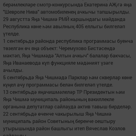
берәмлекләре смотр-конкурсында Екатерина АҖ-гә яңа
"Шевроле Нива" автомобиленең ачкычы тапшырылды.
29 августта Яңа Чишмә РМЙ каршындагы мәйданда
Республика көне һәм авылның 405 еллыгы билгеләп
үтелде.
1 сентябрьдә районда республика программасы буенча
төзелгән өч яңа объект: Черемухово Бистәсендә
мәктәп, Яңа Чишмәдә "Алтын ачкыч" балалар бакчасы,
Яңа Иванаевода күп функцияле мәдәният үзәге
ачылды.
5 сентябрьдә Яңа Чишмәдә Парклар һәм скверлар көне
күңел ачу программасы белән билгеләп үтелде.
13 сентябрьдә яңачишмәлеләр ТР Президентын һәм
Яңа Чишмә муниципаль районының вәкиллекле
органына депутатлар сайлауда актив тавыш бирделәр.
22 сентябрьдә өченче чакырылыш Яңа Чишмә
муниципаль район Советының беренче оештыру
утырышында район башлыгы итеп Вячеслав Козлов
сайланды.