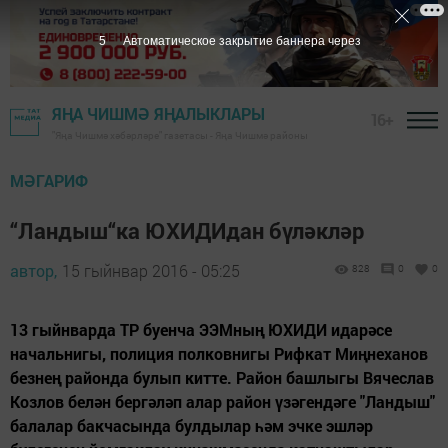
4
Автоматическое закрытие баннера через
ЯҢА ЧИШМӘ ЯҢАЛЫКЛАРЫ
16+
"Яңа Чишмә хәбәрләре" газетасы - Яңа Чишмә районы
МӘГАРИФ
“Ландыш“ка ЮХИДИдан бүләкләр
автор,
15 гыйнвар 2016 - 05:25
828
0
0
13 гыйнварда ТР буенча ЭЭМның ЮХИДИ идарәсе
начальнигы, полиция полковнигы Рифкат Миңнеханов
безнең районда булып китте. Район башлыгы Вячеслав
Козлов белән бергәләп алар район үзәгендәге "Ландыш"
балалар бакчасында булдылар һәм эчке эшләр