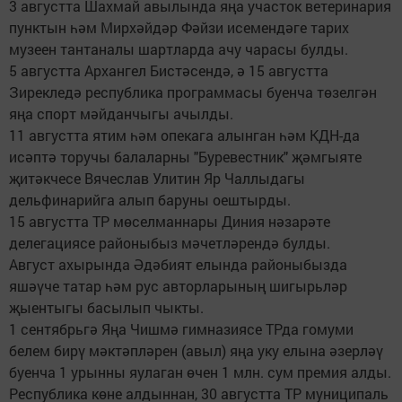
3 августта Шахмай авылында яңа участок ветеринария
пунктын һәм Мирхәйдәр Фәйзи исемендәге тарих
музеен тантаналы шартларда ачу чарасы булды.
5 августта Архангел Бистәсендә, ә 15 августта
Зирекледә республика программасы буенча төзелгән
яңа спорт мәйданчыгы ачылды.
11 августта ятим һәм опекага алынган һәм КДН-да
исәптә торучы балаларны "Буревестник" җәмгыяте
җитәкчесе Вячеслав Улитин Яр Чаллыдагы
дельфинарийга алып баруны оештырды.
15 августта ТР мөселманнары Диния нәзарәте
делегациясе районыбыз мәчетләрендә булды.
Август ахырында Әдәбият елында районыбызда
яшәүче татар һәм рус авторларының шигырьләр
җыентыгы басылып чыкты.
1 сентябрьгә Яңа Чишмә гимназиясе ТРда гомуми
белем бирү мәктәпләрен (авыл) яңа уку елына әзерләү
буенча 1 урынны яулаган өчен 1 млн. сум премия алды.
Республика көне алдыннан, 30 августта ТР муниципаль