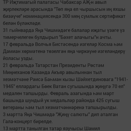
ТР Иҗтимагый палатасы Чабаксар АҖ-н авыл
җирлекләре арасында "Төп яңа ел чыршысын иң яхшы
бизәүче" номинациясендә 300 мең сумлык сертификат
белән бүләкләде.
31 гыйнварда Яңа Чишмәдәге балалар иҗаты үзәге үз
тимерчелеген булдырып "Бәхет алачыгы"н ачты.
17 февральдә Волчья Бистәсендә изгеләр Косма һәм
Дамиан хөрмәтенә төзелгән яңа чиркәүне изгеләндерү
йоласы узды.
21 февральдә Татарстан Президенты Рөстәм
Миңнеханов Казанда Акъяр авылыннан тыл
хезмәтчәне Рәисә Баһман кызы Шәйхетдиновага "1941-
1945" еллардагы Бөек Ватан сугышында җиңүгә 70 ел"
медален тапшырды. Февраль азагында һәм март
башында шундый ук медальләр районда 425 сугыш
ветераны һәм тыл хезмәтчәннәренә тапшырылды.
3 мартта Яңа Чишмәдә "Җиңү салюты" дип аталган
Гала-концерт бирелде.
13 мартта танылган татар язучысы Шамил