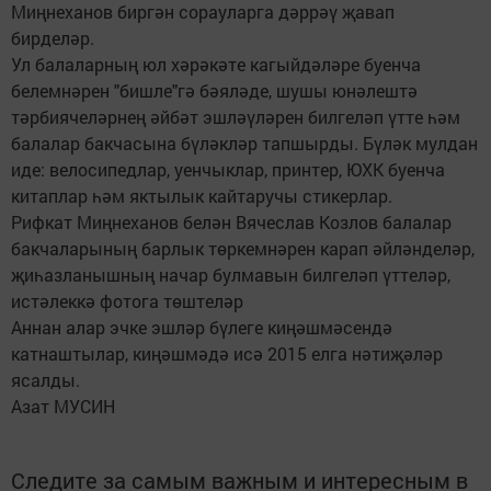
Миңнеханов биргән сорауларга дәррәү җавап
бирделәр.
Ул балаларның юл хәрәкәте кагыйдәләре буенча
белемнәрен "бишле"гә бәяләде, шушы юнәлештә
тәрбиячеләрнең әйбәт эшләүләрен билгеләп үтте һәм
балалар бакчасына бүләкләр тапшырды. Бүләк мулдан
иде: велосипедлар, уенчыклар, принтер, ЮХК буенча
китаплар һәм яктылык кайтаручы стикерлар.
Рифкат Миңнеханов белән Вячеслав Козлов балалар
бакчаларының барлык төркемнәрен карап әйләнделәр,
җиһазланышның начар булмавын билгеләп үттеләр,
истәлеккә фотога төштеләр
Аннан алар эчке эшләр бүлеге киңәшмәсендә
катнаштылар, киңәшмәдә исә 2015 елга нәтиҗәләр
ясалды.
Азат МУСИН
Следите за самым важным и интересным в