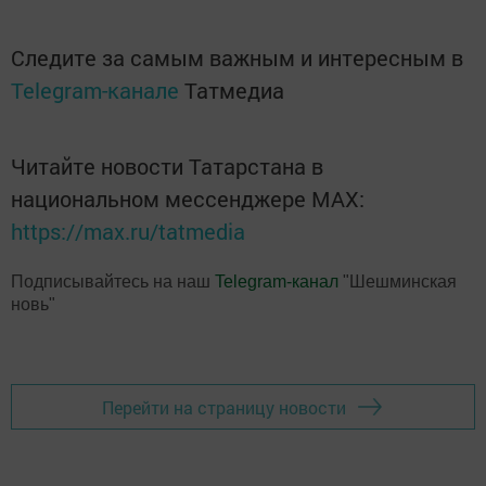
Следите за самым важным и интересным в
Telegram-канале
Татмедиа
Читайте новости Татарстана в
национальном мессенджере MАХ:
https://max.ru/tatmedia
Подписывайтесь на наш
Telegram-канал
"Шешминская
новь"
Перейти на страницу новости