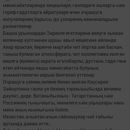
мөнәсәбәтләрендә киңәшләре, гаиләдәге эшләргә һәм
гореф-гадәтләргә өйрәтүләре өчен очрашуга
килүчеләрнең барысы да үзләренең каенаналарына
рәхмәтлеләр.
Башка урыннардан Зирекле егетләренә кияүгә чыккан
киленнәр күптәннән шушы авыл кешесенә әйләнде.
Алар ерактан, беренче мәртәбә чит йортка аяк баскан,
таныш булмаган атмосферага, чит коллективка килгән
кешегә (киленгә) карата игътибарлы, дустанә, гади генә
итеп әйткәндә яхшы мөнәсәбәттә булуның
әһәмиятлелеген аерым билгеләп үттеләр.
Очрашуга үзенең килене белән килгән Кәүсәрия
Зәйнуллина гаилә ул безнең тормышыбызда кечкенә
дәүләт, диде. Ватаныбызның - Татарстанның һәм
Россиянең тынычлыгы, иминлеге һәм уңышлары нәкъ
менә аның ныклыгына бәйле.
Ихластан, ачыктан-ачык сөйләшүләр чәй табыны
артында дәвам итте...