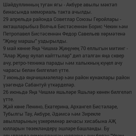
Шәйдуллинның туган ягы - Акбүре авылы мәктәп
бинасында мемориаль такта ачылды.
29 апрельдә районда Советлар Союзы Геройлары -
якташларыбыз Волчья Бистәсеннән Борис Чекин һәм
Петропавел Бистәсеннән Федор Савельев хөрмәтенә
"Җиңү маршы" уздырылды.
9 май көнне Яңа Чишмә Җиңүнең 70 еллыгын митинг -
"Алар Җиңү яулап кайттылар" дип аталган яңа сквер
ачу, ретро-техника парады һәм халыкның күңел ачу
чарасы белән билгеләп үтте.
7 июньдә яңачишмәлеләр һәм район кунаклары район
үзәгендә Сабантуй үткәрделәр.
26 июньдә Яңа Чишмә яшьләре Яшьләр көнен билгеләп
үтте.
Җәй көне Ленино, Екатерина, Архангел Бистәләре,
Тубылгы Тау, Акбүре, Әдәмсә һәм Зирекле
авылларының үзкеремнәр акчасы хисабына АҖ
юлларын төзекләндерү эшләре башланды. Бу
авылларда ремонтланган юлларны ачу белән "Урам