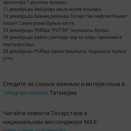
арасында 1 урынны яулады.
11 декабрьдә Акбүредә авыл музее ачылды.
16 декабрьдә безнең районда Татарстан мөфтие Камил
хәзрәт Сәмигуллин булып китте.
23 декабрьдә РМЙда "РИТЭК" чыршысы булды.
26 декабрьдә район үзәгендә яңа ел алды ярминкәсе
оештырылды.
28 декабрьдә РМЙда район башлыгы чыршысы булып
үтте.
Следите за самым важным и интересным в
Telegram-канале
Татмедиа
Читайте новости Татарстана в
национальном мессенджере MАХ:
https://max.ru/tatmedia