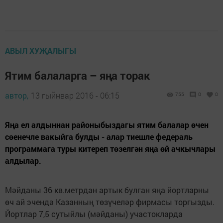
АВЫЛ ХУҖАЛЫГЫ
Ятим балаларга – яңа торак
автор,
13 гыйнвар 2016 - 06:15
755
0
0
Яңа ел алдыннан районыбыздагы ятим балалар өчен
сөенечле вакыйга булды - алар тиешле федераль
программага туры китереп төзелгән яңа өй ачкычлары
алдылар.
Мәйданы 36 кв.метрдан артык булган яңа йортларны
өч ай эчендә Казанның төзүчеләр фирмасы торгызды.
Йортлар 7,5 сутыйлы (мәйданы) участокларда