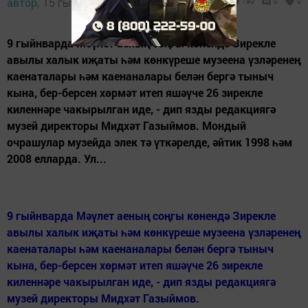
автор,
15 гыйнвар 2016 - 05:21
790
0
0
9 гыйнварда Мәүлет аеның соңгы көнендә Зирекле
авылы халык иҗаты һәм көнкүреше музеена үзләренең
каенаталары һәм каенаналары белән бергә тыныч
кына, бер-берсен хөрмәт итеп яшәүче 26 зирекле
киленнәре чакырылган иде, - дип язды редакциягә
музей директоры Мидхәт Газыймов. Мондый
очрашулар музейда элек тә үткәрелде, әйтик 1998 һәм
2008 елларда. Ул...
9 гыйнварда Мәүлет аеның соңгы көнендә Зирекле
авылы халык иҗаты һәм көнкүреше музеена үзләренең
каенаталары һәм каенаналары белән бергә тыныч
кына, бер-берсен хөрмәт итеп яшәүче 26 зирекле
киленнәре чакырылган иде, - дип язды редакциягә
музей директоры Мидхәт Газыймов.