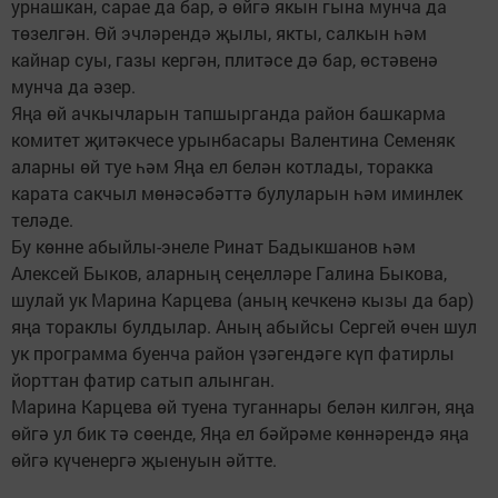
урнашкан, сарае да бар, ә өйгә якын гына мунча да
төзелгән. Өй эчләрендә җылы, якты, салкын һәм
кайнар суы, газы кергән, плитәсе дә бар, өстәвенә
мунча да әзер.
Яңа өй ачкычларын тапшырганда район башкарма
комитет җитәкчесе урынбасары Валентина Семеняк
аларны өй туе һәм Яңа ел белән котлады, торакка
карата сакчыл мөнәсәбәттә булуларын һәм иминлек
теләде.
Бу көнне абыйлы-энеле Ринат Бадыкшанов һәм
Алексей Быков, аларның сеңелләре Галина Быкова,
шулай ук Марина Карцева (аның кечкенә кызы да бар)
яңа тораклы булдылар. Аның абыйсы Сергей өчен шул
ук программа буенча район үзәгендәге күп фатирлы
йорттан фатир сатып алынган.
Марина Карцева өй туена туганнары белән килгән, яңа
өйгә ул бик тә сөенде, Яңа ел бәйрәме көннәрендә яңа
өйгә күченергә җыенуын әйтте.