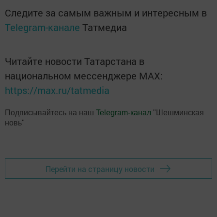
Следите за самым важным и интересным в
Telegram-канале
Татмедиа
Читайте новости Татарстана в
национальном мессенджере MАХ:
https://max.ru/tatmedia
Подписывайтесь на наш
Telegram-канал
"Шешминская
новь"
Перейти на страницу новости