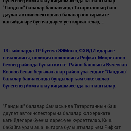
бүлегенең йомгаклау киңәшмәсендә катнаштылар.
"Ландыш" балалар бакчасында Татарстанның баш
дәүләт автоинспекторына балалар юл хәрәкәте
кагыйдәләре буенча дәрес-уен күрсәттеләр,...
13 гыйнварда ТР буенча ЭЭМның ЮХИДИ идарәсе
начальнигы, полиция полковнигы Рифкат Миңнеханов
безнең районда булып китте. Район башлыгы Вячеслав
Козлов белән бергәләп алар район үзәгендәге "Ландыш"
балалар бакчасында булдылар һәм эчке эшләр
бүлегенең йомгаклау киңәшмәсендә катнаштылар.
"Ландыш" балалар бакчасында Татарстанның баш
дәүләт автоинспекторына балалар юл хәрәкәте
кагыйдәләре буенча дәрес-уен күрсәттеләр, Кыш
бабайга урам аша чыгарга булыштылар һәм Рифкат