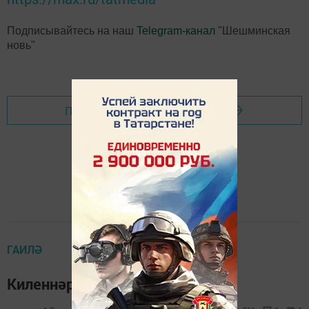
Подписывайтесь на наш
Telegram-канал
"Шешминская
новь"
Перейти на страницу новости
ГАИЛӘ
Киленнәр очрашуы